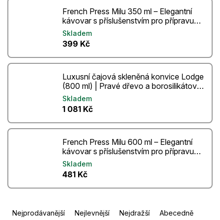
French Press Milu 350 ml – Elegantní
kávovar s příslušenstvím pro přípravu
kávy i čaje
Skladem
399 Kč
Luxusní čajová skleněná konvice Lodge
(800 ml) | Pravé dřevo a borosilikátové
sklo
Skladem
1 081 Kč
French Press Milu 600 ml – Elegantní
kávovar s příslušenstvím pro přípravu
kávy i čaje
Skladem
481 Kč
Ř
Nejprodávanější
Nejlevnější
Nejdražší
Abecedně
a