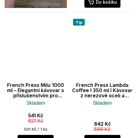
z
Do košíku
5
hvězdiček.
Tip
French Press Milu 1000
French Press Lambda
ml – Elegantní kávovar s
Coffee I 350 ml I Kávovar
příslušenstvím pro
z nerezové oceli a
přípravu kávy i čaje
dvojitou izolací
Skladem
Skladem
Průměrné
Průměrné
541 Kč
hodnocení
hodnocení
621 Kč
produktu
produktu
842 Kč
je
je
899 Kč
Měrná
541 Kč / 1 ks
cena:
5,0
5,0