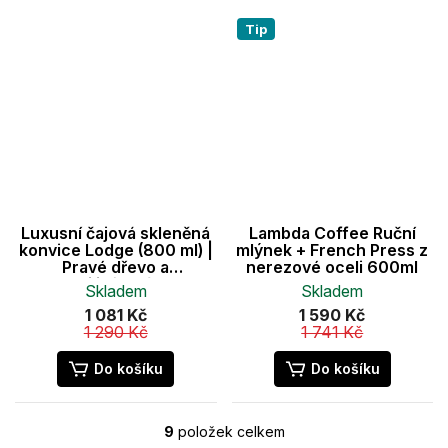
Tip
Luxusní čajová skleněná
Lambda Coffee Ruční
konvice Lodge (800 ml) |
mlýnek + French Press z
Pravé dřevo a
nerezové oceli 600ml
borosilikátové sklo
Skladem
Skladem
1 081 Kč
1 590 Kč
1 290 Kč
1 741 Kč
Do košíku
Do košíku
9
položek celkem
O