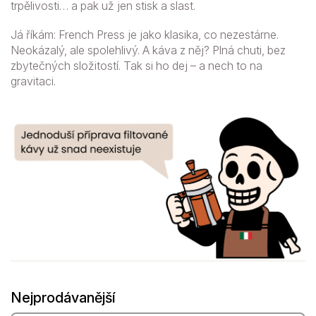
trpělivosti… a pak už jen stisk a slast.
Já říkám: French Press je jako klasika, co nezestárne.
Neokázalý, ale spolehlivý. A káva z něj? Plná chuti, bez
zbytečných složitostí. Tak si ho dej – a nech to na
gravitaci.
Nejprodávanější