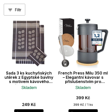
z
Filtr
e
n
V
í
ý
p
p
r
i
o
s
d
p
u
r
k
o
t
d
ů
u
Sada 3 ks kuchyňských
French Press Milu 350 ml
k
utěrek z Egyptské bavlny
– Elegantní kávovar s
t
s motivem kávového
příslušenstvím pro
mlýnku – 50×70 cm
přípravu kávy i čaje
ů
Skladem
Skladem
Průměrné
399 Kč
hodnocení
produktu
249 Kč
Měrná
399 Kč / 1 ks
je
cena: