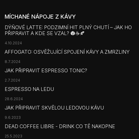
MÍCHANÉ NÁPOJE Z KÁVY
DÝŇOVÉ LATTE: PODZIMNÍ HIT PLNÝ CHUTÍ – JAK HO
PŘIPRAVIT A KDE SE VZAL? 🎃☕🍂
4.10.2024
AFFOGATO: OSVĚŽUJÍCÍ SPOJENÍ KÁVY A ZMRZLINY
8.7.2024
JAK PŘIPRAVIT ESPRESSO TONIC?
2.7.2024
ESPRESSO NA LEDU
28.6.2024
JAK PŘIPRAVIT SKVĚLOU LEDOVOU KÁVU
9.6.2023
DEAD COFFEE LIBRE - DRINK CO TĚ NAKOPNE
25.5.2023