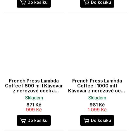
z
z
Do košíku
Do košíku
5
5
hvězdiček.
hvězdiček.
French Press Lambda
French Press Lambda
Coffee I 600 ml I Kávovar
Coffee I 1000 ml I
z nerezové oceli a
Kávovar z nerezové oceli
dvojitou izolací
a dvojitou izolací
Skladem
Skladem
871 Kč
981 Kč
999 Kč
1 099 Kč
Do košíku
Do košíku