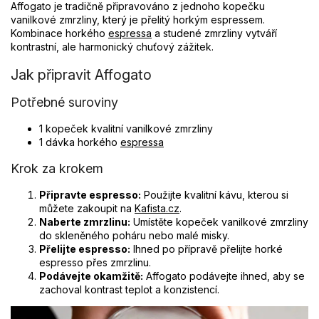
Affogato je tradičně připravováno z jednoho kopečku
vanilkové zmrzliny, který je přelitý horkým espressem.
Kombinace horkého
espressa
a studené zmrzliny vytváří
kontrastní, ale harmonický chuťový zážitek.
Jak připravit Affogato
Potřebné suroviny
1 kopeček kvalitní vanilkové zmrzliny
1 dávka horkého
espressa
Krok za krokem
Připravte espresso:
Použijte kvalitní kávu, kterou si
můžete zakoupit na
Kafista.cz
.
Naberte zmrzlinu:
Umístěte kopeček vanilkové zmrzliny
do skleněného poháru nebo malé misky.
Přelijte espresso:
Ihned po přípravě přelijte horké
espresso přes zmrzlinu.
Podávejte okamžitě:
Affogato podávejte ihned, aby se
zachoval kontrast teplot a konzistencí.