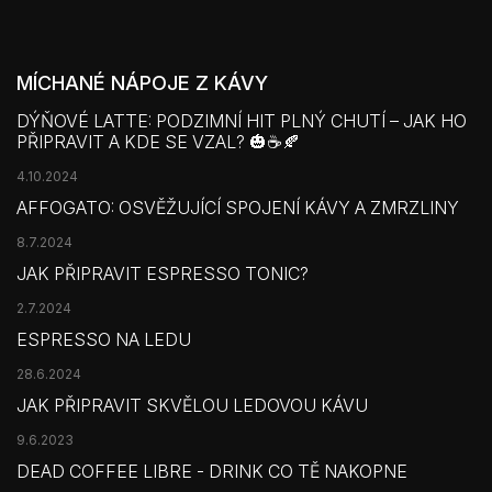
MÍCHANÉ NÁPOJE Z KÁVY
DÝŇOVÉ LATTE: PODZIMNÍ HIT PLNÝ CHUTÍ – JAK HO
PŘIPRAVIT A KDE SE VZAL? 🎃☕🍂
4.10.2024
AFFOGATO: OSVĚŽUJÍCÍ SPOJENÍ KÁVY A ZMRZLINY
8.7.2024
JAK PŘIPRAVIT ESPRESSO TONIC?
2.7.2024
ESPRESSO NA LEDU
28.6.2024
JAK PŘIPRAVIT SKVĚLOU LEDOVOU KÁVU
9.6.2023
DEAD COFFEE LIBRE - DRINK CO TĚ NAKOPNE