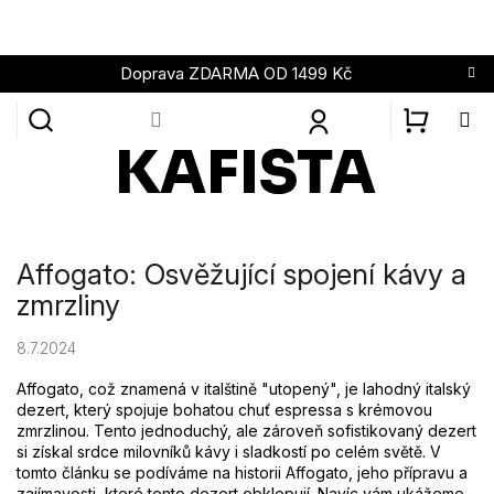
Přejít
na
obsah
Doprava ZDARMA OD 1499 Kč
NÁKUPN
KOŠÍK
Affogato: Osvěžující spojení kávy a
zmrzliny
8.7.2024
Affogato, což znamená v italštině "utopený", je lahodný italský
dezert, který spojuje bohatou chuť espressa s krémovou
zmrzlinou. Tento jednoduchý, ale zároveň sofistikovaný dezert
si získal srdce milovníků kávy i sladkostí po celém světě. V
tomto článku se podíváme na historii Affogato, jeho přípravu a
zajímavosti, které tento dezert obklopují. Navíc vám ukážeme,