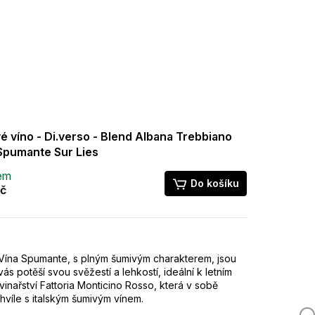
é víno - Di.verso - Blend Albana Trebbiano
Spumante Sur Lies
em
Do košíku
č
 Vína Spumante, s plným šumivým charakterem, jsou
vás potěší svou svěžestí a lehkostí, ideální k letním
vinařství Fattoria Monticino Rosso, která v sobě
chvíle s italským šumivým vínem.