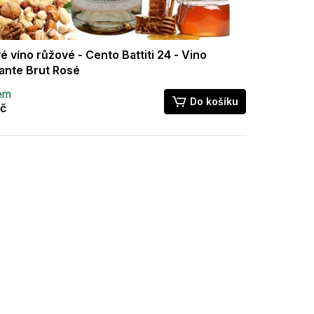
 víno růžové - Cento Battiti 24 - Vino
nte Brut Rosé
em
Do košíku
č