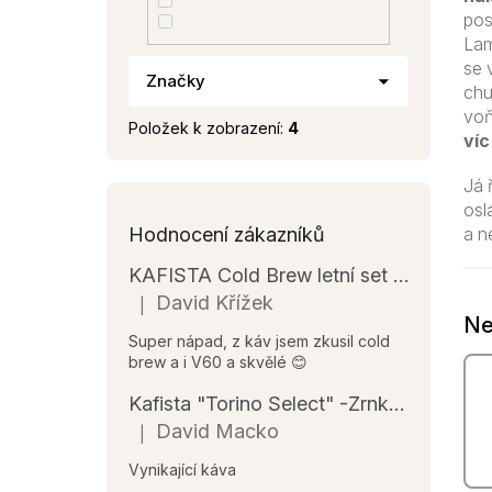
e
pos
l
Lam
se 
Značky
chu
vo
Položek k zobrazení:
4
víc
Já 
osl
a n
Hodnocení zákazníků
KAFISTA Cold Brew letní set 7x50 g
David Křížek
|
Hodnocení produktu je 5 z 5 hvězdiček.
Ne
Super nápad, z káv jsem zkusil cold
brew a i V60 a skvělé 😊
Kafista "Torino Select" -Zrnková káva, 100% Arabica Espresso Káva, Pražená v Itálii
David Macko
|
Hodnocení produktu je 5 z 5 hvězdiček.
Vynikající káva