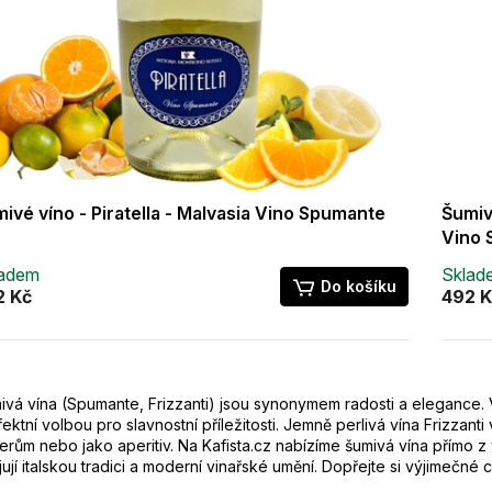
ivé víno - Piratella - Malvasia Vino Spumante
Šumiv
Vino 
ladem
Sklad
Do košíku
2 Kč
492 K
O
v
ivá vína (Spumante, Frizzanti) jsou synonymem radosti a elegance.
l
ektní volbou pro slavnostní příležitosti. Jemně perlivá vína Frizzanti 
á
erům nebo jako aperitiv. Na Kafista.cz nabízíme šumivá vína přímo z 
d
ují italskou tradici a moderní vinařské umění. Dopřejte si výjimečné 
a