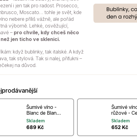
ezení i jen tak pro radost. Prosecco,
brusco, Moscato… tohle je svět, kde
víno nebere příliš vážně, ale pořád
tná výborně. Lehké, osvěžující,
ňavé –
pro chvíle, kdy chceš něco
 než jen ticho ve sklenici.
říkám: když bublinky, tak italské. A když
ava, tak stylová. Tak si nalej, přiťukni –
ečekej na důvod.
jprodávanější
Šumivé víno -
Šumivé vín
Blanc de Blancs
růžové - C
36 - Albana
Battiti 24 -
Skladem
Skladem
Vino Spumante
Spumante B
689 Kč
652 Kč
36 Mesi Sur Lie
Rosé
Pas dose’