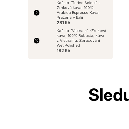
Kafista "Torino Select" -
Zrnková káva, 100%
Arabica Espresso Káva,
Pražená v Itálii
281 Kč
Kafista "Vietnam" -Zrnková
káva, 100% Robusta, káva
z Vietnamu, Zpracování
Wet Polished
182 Kč
Z
á
p
a
t
í