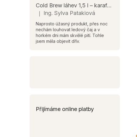
Cold Brew láhev 1,5 l – karafa na studenou kávu a čaj s infuzérem na ovoce
Ing. Sylva Patakiová
|
Hodnocení produktu je 5 z 5 hvězdiček.
Naprosto úžasný produkt, přes noc
nechám louhovat ledový čaj a v
V
horkém dni mám skvělé pití. Tohle
jsem měla objevit dřív.
ý
p
i
s
p
r
o
d
u
k
Přijímáme online platby
t
ů