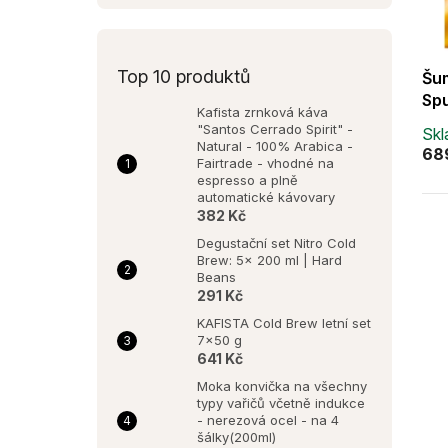
Top 10 produktů
Šum
Spu
Kafista zrnková káva
"Santos Cerrado Spirit" -
Sk
Natural - 100% Arabica -
68
Fairtrade - vhodné na
espresso a plně
automatické kávovary
382 Kč
Degustační set Nitro Cold
Brew: 5× 200 ml | Hard
Beans
291 Kč
KAFISTA Cold Brew letní set
7x50 g
641 Kč
Moka konvička na všechny
typy vařičů včetně indukce
- nerezová ocel - na 4
šálky(200ml)