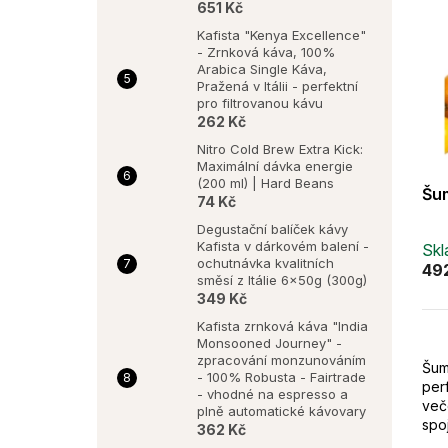
651 Kč
Kafista "Kenya Excellence"
- Zrnková káva, 100%
Arabica Single Káva,
Pražená v Itálii - perfektní
pro filtrovanou kávu
262 Kč
Nitro Cold Brew Extra Kick:
Maximální dávka energie
(200 ml) | Hard Beans
Šum
74 Kč
Degustační balíček kávy
Kafista v dárkovém balení -
Sk
ochutnávka kvalitních
49
směsí z Itálie 6x50g (300g)
349 Kč
Kafista zrnková káva "India
Monsooned Journey" -
zpracování monzunováním
Šum
- 100% Robusta - Fairtrade
perf
- vhodné na espresso a
več
plně automatické kávovary
spoj
362 Kč