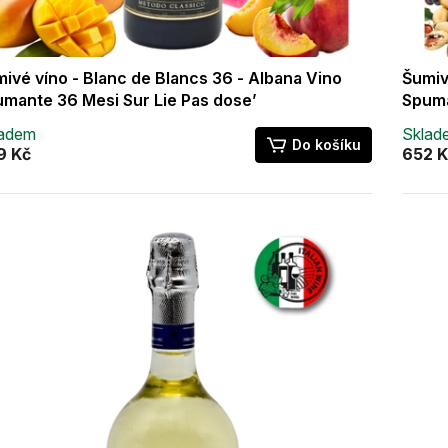
ivé víno - Blanc de Blancs 36 - Albana Vino
Šumivé
mante 36 Mesi Sur Lie Pas dose’
Spuma
ladem
Sklad
Do košíku
9 Kč
652 K