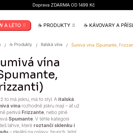
Doprava ZDARMA OD 1499 Kč
W A LÉTO
☕ PRODUKTY
☕ KÁVOVARY A PŘÍS
ů
☕ Produkty
Italská vína
Šumivá vína (Spumante, Frizzan
umivá vína
Spumante,
rizzanti)
ž to má jiskru, má to styl. A
italská
ivá vína
rozhodně jiskru mají – ať už
ně perlivá
Frizzante
, nebo plně
mivá
Spumante
. V téhle kategorii
deš lahve, které
roztančí sklenku i
ladu
– ideální na oslavy, brunch, letní