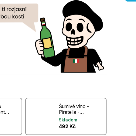
o
Šumivé víno -
ento
Piratella -
 Vino
Malvasia Vino
Skladem
rut
Spumante
492 Kč