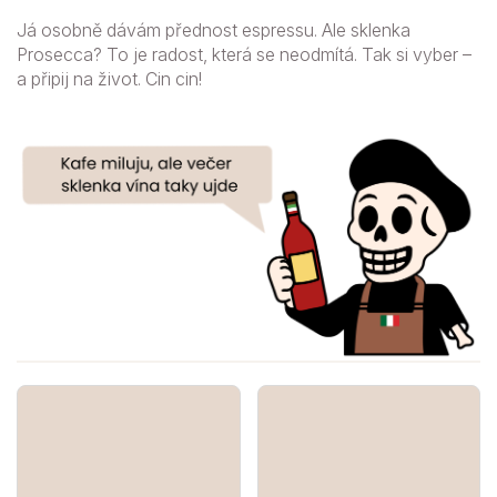
Já osobně dávám přednost espressu. Ale sklenka
Prosecca? To je radost, která se neodmítá. Tak si vyber –
a připij na život. Cin cin!