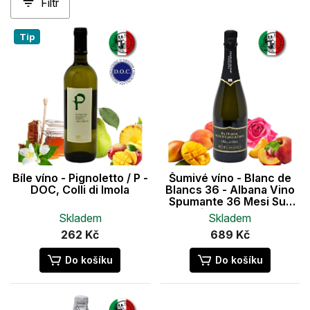
Filtr
e
n
V
í
Tip
ý
p
p
r
i
o
s
d
p
u
r
k
o
t
d
ů
u
Bíle víno - Pignoletto / P -
Šumivé víno - Blanc de
k
DOC, Colli di Imola
Blancs 36 - Albana Vino
t
Spumante 36 Mesi Sur
Lie Pas dose’
ů
Skladem
Skladem
262 Kč
689 Kč
Do košíku
Do košíku