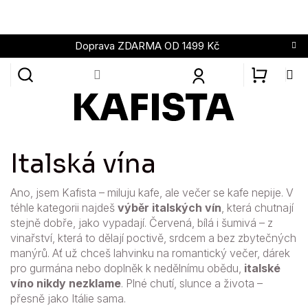
Přejít
na
obsah
Doprava ZDARMA OD 1499 Kč
NÁKUPN
KOŠÍK
Italská vína
Ano, jsem Kafista – miluju kafe, ale večer se kafe nepije. V
téhle kategorii najdeš
výběr italských vín
, která chutnají
stejně dobře, jako vypadají. Červená, bílá i šumivá – z
vinařství, která to dělají poctivě, srdcem a bez zbytečných
manýrů. Ať už chceš lahvinku na romantický večer, dárek
pro gurmána nebo doplněk k nedělnímu obědu,
italské
víno nikdy nezklame
. Plné chutí, slunce a života –
přesně jako Itálie sama.