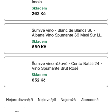
Imola
Skladem
262 Kč
Šumivé víno - Blanc de Blancs 36 -
Albana Vino Spumante 36 Mesi Sur Lie
Pas dose’
Skladem
689 Kč
Šumivé víno růžové - Cento Battiti 24 -
Vino Spumante Brut Rosé
Skladem
652 Kč
Ř
Nejprodávanější
Nejlevnější
Nejdražší
Abecedně
a
z