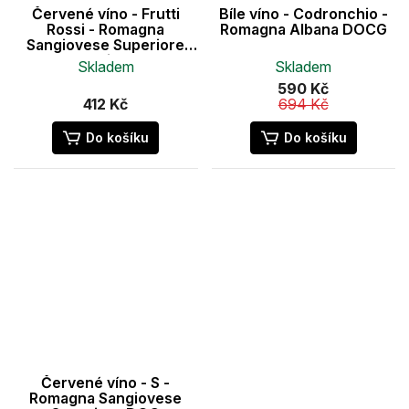
Červené víno - Frutti
Bíle víno - Codronchio -
Rossi - Romagna
Romagna Albana DOCG
Sangiovese Superiore
DOC Riserva
Skladem
Skladem
590 Kč
412 Kč
694 Kč
Do košíku
Do košíku
Červené víno - S -
Romagna Sangiovese