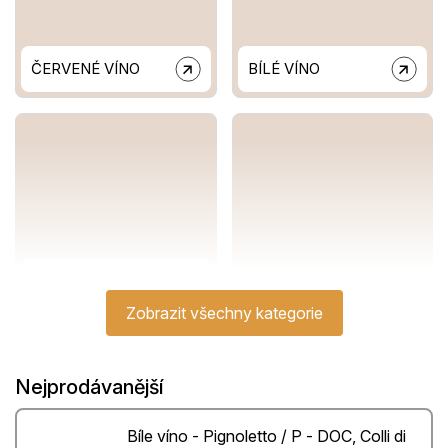
ČERVENÉ VÍNO
BÍLÉ VÍNO
VÝBĚR Z HROZNŮ
(SELEZIONI,
KLASICKÁ VÍNA
RISERVE)
(CLASSICI)
Zobrazit všechny kategorie
Nejprodávanější
Bíle víno - Pignoletto / P - DOC, Colli di