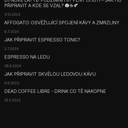
PŘIPRAVIT A KDE SE VZAL? 🎃☕🍂
4.10.2024
AFFOGATO: OSVĚŽUJÍCÍ SPOJENÍ KÁVY A ZMRZLINY
8.7.2024
JAK PŘIPRAVIT ESPRESSO TONIC?
2.7.2024
ESPRESSO NA LEDU
28.6.2024
JAK PŘIPRAVIT SKVĚLOU LEDOVOU KÁVU
9.6.2023
DEAD COFFEE LIBRE - DRINK CO TĚ NAKOPNE
25.5.2023