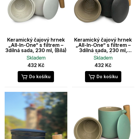
s
d
p
u
r
k
o
t
d
ů
u
Keramický čajový hrnek
Keramický čajový hrnek
k
„All-In-One“ s filtrem –
„All-In-One“ s filtrem –
t
3dílná sada, 230 ml, (Bílá)
3dílná sada, 230 ml,
(Černá)
ů
Skladem
Skladem
432 Kč
432 Kč
Do košíku
Do košíku