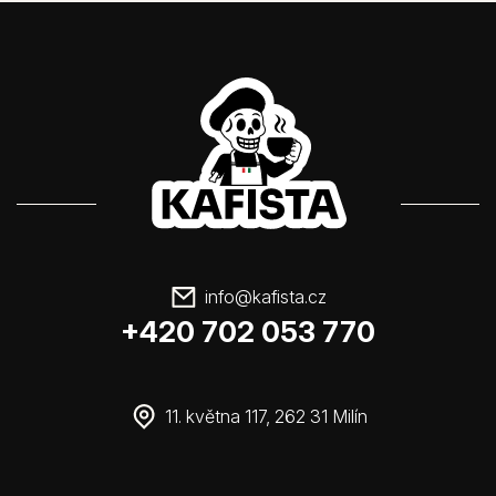
info
@
kafista.cz
+420 702 053 770
11. května 117, 262 31 Milín