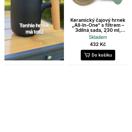
Keramický čajový hrnek
„All-In-One“ s filtrem –
3dílná sada, 230 ml,
(Zelená)
Skladem
432 Kč
Do košíku