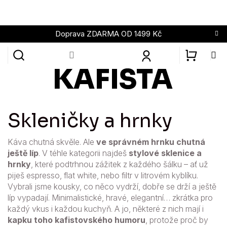
Přejít
na
obsah
Doprava ZDARMA OD 1499 Kč
NÁKUPN
KOŠÍK
Skleničky a hrnky
Káva chutná skvěle. Ale
ve správném hrnku chutná
ještě líp
. V téhle kategorii najdeš
stylové sklenice a
hrnky
, které podtrhnou zážitek z každého šálku – ať už
piješ espresso, flat white, nebo filtr v litrovém kyblíku.
Vybrali jsme kousky, co něco vydrží, dobře se drží a ještě
líp vypadají. Minimalistické, hravé, elegantní… zkrátka pro
každý vkus i každou kuchyň. A jo, některé z nich mají i
kapku toho kafistovského humoru
, protože proč by