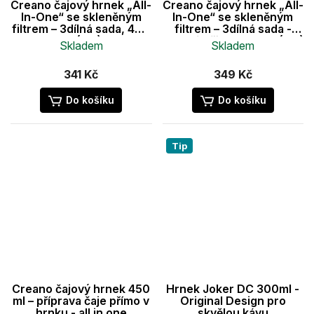
Creano čajový hrnek „All-
Creano čajový hrnek „All-
In-One“ se skleněným
In-One“ se skleněným
filtrem – 3dílná sada, 400
filtrem – 3dílná sada -
ml (1ks)
ploché víčko, 400 ml (1ks)
Skladem
Skladem
Průměrné
Průměrné
341 Kč
349 Kč
hodnocení
hodnocení
produktu
produktu
Do košíku
Do košíku
je
je
5,0
5,0
z
z
5
5
Tip
hvězdiček.
hvězdiček.
Creano čajový hrnek 450
Hrnek Joker DC 300ml -
ml – příprava čaje přímo v
Original Design pro
hrnku - all in one
skvělou kávu