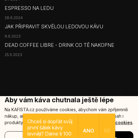
ESPRESSO NA LEDU
28.6.2024
JAK PŘIPRAVIT SKVĚLOU LEDOVOU KÁVU
9.6.2023
DEAD COFFEE LIBRE - DRINK CO TĚ NAKOPNE
25.5.2023
Aby vám káva chutnala ještě lépe
Na KAFISTA.cz používáme cookies, abychom vám zpříjemnili
nákup, analyzovali návštěvnost a nabídli relevantní obsah i
Copyright 2026
Kafista
. Všechna práva vyhrazena.
Chceš si dopřát svůj
produkty. Vaše data u nás zůstávají v bezpečí.
Více o cookies
.
první šálek kávy
Šablonu nakódoval
REJ Media
ANO
NE
levněji? Dáme ti 100