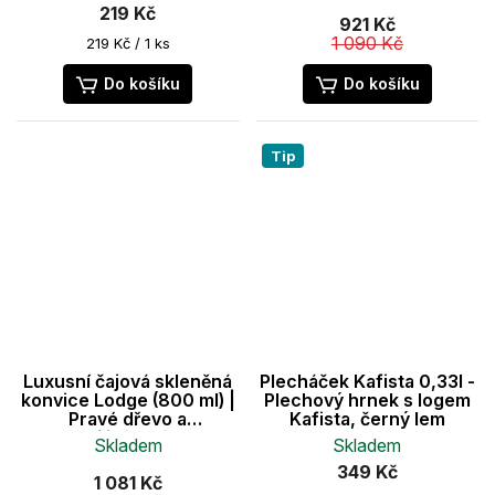
219 Kč
921 Kč
1 090 Kč
Měrná
219 Kč / 1 ks
cena:
Do košíku
Do košíku
Tip
Luxusní čajová skleněná
Plecháček Kafista 0,33l -
konvice Lodge (800 ml) |
Plechový hrnek s logem
Pravé dřevo a
Kafista, černý lem
borosilikátové sklo
Skladem
Skladem
349 Kč
1 081 Kč