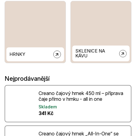
SKLENICE NA
HRNKY
KÁVU
Nejprodávanější
Creano čajový hrnek 450 ml – příprava
čaje přímo v hrnku - all in one
Skladem
341 Kč
Creano čajový hrnek „All-In-One“ se