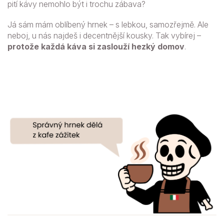
pití kávy nemohlo být i trochu zábava?
Já sám mám oblíbený hrnek – s lebkou, samozřejmě. Ale
neboj, u nás najdeš i decentnější kousky. Tak vybírej –
protože každá káva si zaslouží hezký domov
.