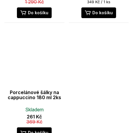
1 290 Kč
Měrná
349 Kč / 1 ks
cena:
Do košíku
Do košíku
Porcelánové šálky na
cappuccino 180 ml 2ks
Skladem
261 Kč
369 Kč
Do košíku