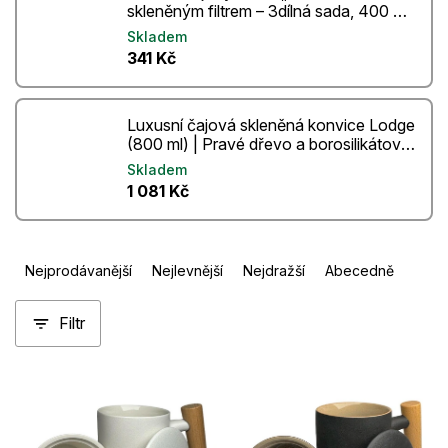
skleněným filtrem – 3dílná sada, 400 ml
(1ks)
Skladem
341 Kč
Luxusní čajová skleněná konvice Lodge
(800 ml) | Pravé dřevo a borosilikátové
sklo
Skladem
1 081 Kč
Ř
Nejprodávanější
Nejlevnější
Nejdražší
Abecedně
a
z
Filtr
e
n
V
í
ý
p
p
r
i
o