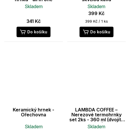
Skladem
Skladem
399 Kč
Průměrné
hodnocení
341 Kč
Měrná
399 Kč / 1 ks
produktu
cena:
je
Do košíku
Do košíku
4,6
z
5
hvězdiček.
Keramický hrnek -
LAMBDA COFFEE –
Ořechovna
Nerezové termohrnky
set 2ks - 360 ml (dvojitá
stěna)
Skladem
Skladem