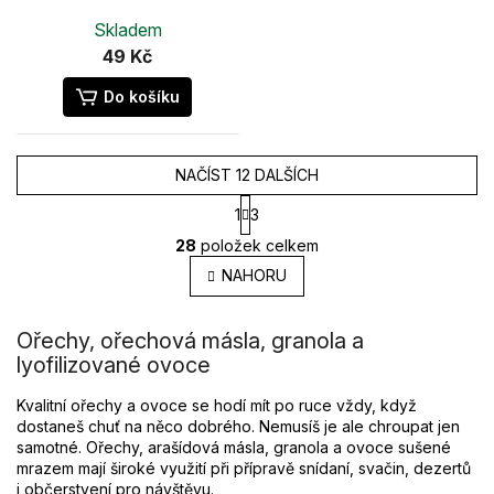
Skladem
49 Kč
Do košíku
NAČÍST 12 DALŠÍCH
S
1
3
t
O
r
28
položek celkem
v
á
l
NAHORU
n
k
á
o
d
v
Ořechy, ořechová másla, granola a
a
á
c
lyofilizované ovoce
n
í
í
p
Kvalitní ořechy a ovoce se hodí mít po ruce vždy, když
r
dostaneš chuť na něco dobrého. Nemusíš je ale chroupat jen
v
samotné. Ořechy, arašídová másla, granola a ovoce sušené
k
mrazem mají široké využití při přípravě snídaní, svačin, dezertů
y
i občerstvení pro návštěvu.