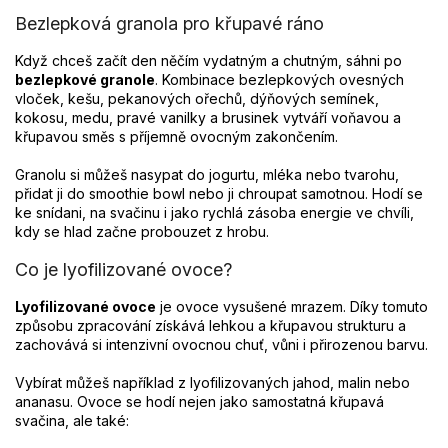
Bezlepková granola pro křupavé ráno
Když chceš začít den něčím vydatným a chutným, sáhni po
bezlepkové granole
. Kombinace bezlepkových ovesných
vloček, kešu, pekanových ořechů, dýňových semínek,
kokosu, medu, pravé vanilky a brusinek vytváří voňavou a
křupavou směs s příjemně ovocným zakončením.
Granolu si můžeš nasypat do jogurtu, mléka nebo tvarohu,
přidat ji do smoothie bowl nebo ji chroupat samotnou. Hodí se
ke snídani, na svačinu i jako rychlá zásoba energie ve chvíli,
kdy se hlad začne probouzet z hrobu.
Co je lyofilizované ovoce?
Lyofilizované ovoce
je ovoce vysušené mrazem. Díky tomuto
způsobu zpracování získává lehkou a křupavou strukturu a
zachovává si intenzivní ovocnou chuť, vůni i přirozenou barvu.
Vybírat můžeš například z lyofilizovaných jahod, malin nebo
ananasu. Ovoce se hodí nejen jako samostatná křupavá
svačina, ale také: