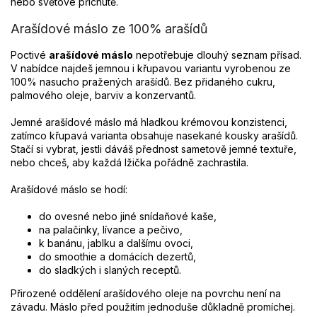
nebo světové příchutě.
Arašídové máslo ze 100% arašídů
Poctivé
arašídové máslo
nepotřebuje dlouhý seznam přísad.
V nabídce najdeš jemnou i křupavou variantu vyrobenou ze
100% nasucho pražených arašídů. Bez přidaného cukru,
palmového oleje, barviv a konzervantů.
Jemné arašídové máslo má hladkou krémovou konzistenci,
zatímco křupavá varianta obsahuje nasekané kousky arašídů.
Stačí si vybrat, jestli dáváš přednost sametově jemné textuře,
nebo chceš, aby každá lžička pořádně zachrastila.
Arašídové máslo se hodí:
do ovesné nebo jiné snídaňové kaše,
na palačinky, lívance a pečivo,
k banánu, jablku a dalšímu ovoci,
do smoothie a domácích dezertů,
do sladkých i slaných receptů.
Přirozené oddělení arašídového oleje na povrchu není na
závadu. Máslo před použitím jednoduše důkladně promíchej.