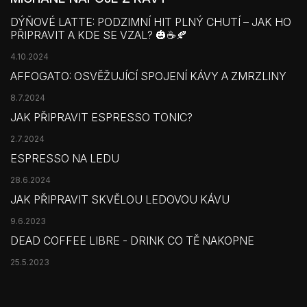
DÝŇOVÉ LATTE: PODZIMNÍ HIT PLNÝ CHUTÍ – JAK HO
PŘIPRAVIT A KDE SE VZAL? 🎃☕🍂
4.10.2024
AFFOGATO: OSVĚŽUJÍCÍ SPOJENÍ KÁVY A ZMRZLINY
8.7.2024
JAK PŘIPRAVIT ESPRESSO TONIC?
2.7.2024
ESPRESSO NA LEDU
28.6.2024
JAK PŘIPRAVIT SKVĚLOU LEDOVOU KÁVU
9.6.2023
DEAD COFFEE LIBRE - DRINK CO TĚ NAKOPNE
25.5.2023