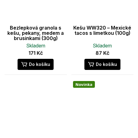
Bezlepková granola s
Kešu WW320 – Mexické
kešu, pekany, medem a
tacos s limetkou (100g)
brusinkami (300g)
Skladem
Skladem
171 Kč
87 Kč
Do košíku
Do košíku
Novinka