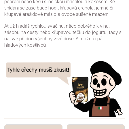
pepřem nebo kešu s indickou masalou a kokosem. Ke
snídani se zase bude hodit křupavá granola, jemné či
křupavé arašídové máslo a ovoce sušené mrazem.
Ať už hledáš rychlou svačinu, něco dobrého k vínu,
zásobu na cesty nebo křupavou tečku do jogurtu, tady si
na své přijdou všechny živé duše. A možná i pár
hladových kostlivců.