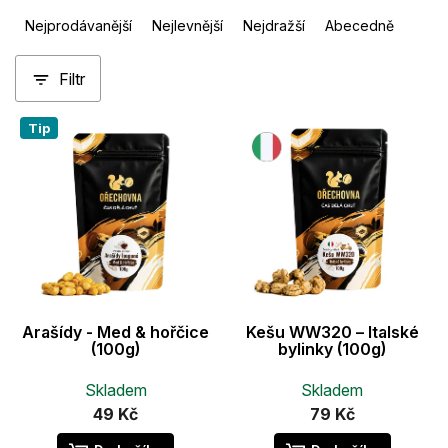
Ř
Nejprodávanější
Nejlevnější
Nejdražší
Abecedně
a
z
Filtr
e
n
V
í
Tip
ý
p
p
r
i
o
s
d
p
u
r
k
o
t
d
ů
u
Arašídy - Med & hořčice
Kešu WW320 – Italské
k
(100g)
bylinky (100g)
t
ů
Skladem
Skladem
49 Kč
79 Kč