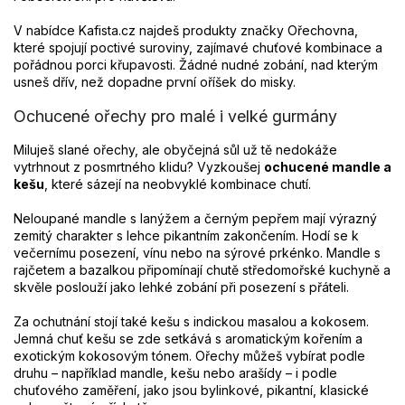
v
ý
V nabídce Kafista.cz najdeš produkty značky Ořechovna,
p
které spojují poctivé suroviny, zajímavé chuťové kombinace a
i
pořádnou porci křupavosti. Žádné nudné zobání, nad kterým
s
usneš dřív, než dopadne první oříšek do misky.
u
Ochucené ořechy pro malé i velké gurmány
Miluješ slané ořechy, ale obyčejná sůl už tě nedokáže
vytrhnout z posmrtného klidu? Vyzkoušej
ochucené mandle a
kešu
, které sázejí na neobvyklé kombinace chutí.
Neloupané mandle s lanýžem a černým pepřem mají výrazný
zemitý charakter s lehce pikantním zakončením. Hodí se k
večernímu posezení, vínu nebo na sýrové prkénko. Mandle s
rajčetem a bazalkou připomínají chutě středomořské kuchyně a
skvěle poslouží jako lehké zobání při posezení s přáteli.
Za ochutnání stojí také kešu s indickou masalou a kokosem.
Jemná chuť kešu se zde setkává s aromatickým kořením a
exotickým kokosovým tónem. Ořechy můžeš vybírat podle
druhu – například mandle, kešu nebo arašídy – i podle
chuťového zaměření, jako jsou bylinkové, pikantní, klasické