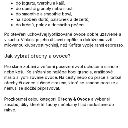
do jogurtu, tvarohu a kaší,
do domácí granoly nebo müsli,
do smoothie a smoothie bowl,
na zdobení dortů, palačinek a dezertů,
do krémů, polev a domácího pečení.
Po otevření uchovávej lyofilizované ovoce dobře uzavřené a
v suchu. Vlhkost je jeho úhlavní nepřítel a dokáže mu vzít
milovanou křupavost rychleji, než Kafista vypije ranní espresso.
Jak vybrat ořechy a ovoce?
Pro slané zobání a večerní posezení zvol ochucené mandle
nebo kešu. Ke snídani se nejlépe hodí granola, arašídové
máslo a lyofilizované ovoce. Na cesty nebo do práce si přibal
ořechy či ovoce sušené mrazem, které se snadno porcuje a
nemusí se složitě připravovat.
Prozkoumej celou kategorii
Ořechy & Ovoce
a vyber si
zásobu, díky které tě žádný nečekaný hlad nedostane do
rakve.
Z
á