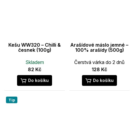
Kešu WW320 – Chilli &
Arašídové máslo jemné –
česnek (100g)
100% arašídy (500g)
Skladem
Čerstvá várka do 2 dnů
82 Kč
128 Kč
Do košíku
Do košíku
Tip