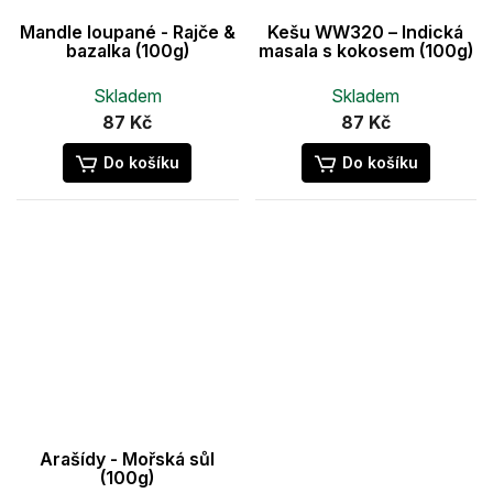
Mandle loupané - Rajče &
Kešu WW320 – Indická
bazalka (100g)
masala s kokosem (100g)
Skladem
Skladem
87 Kč
87 Kč
Do košíku
Do košíku
Arašídy - Mořská sůl
(100g)