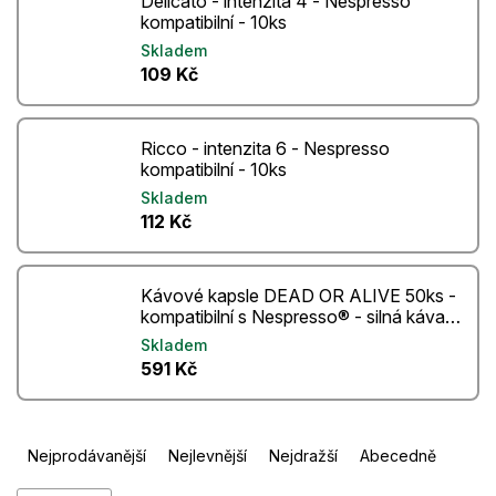
Delicato - intenzita 4 - Nespresso
kompatibilní - 10ks
Skladem
109 Kč
Ricco - intenzita 6 - Nespresso
kompatibilní - 10ks
Skladem
112 Kč
Kávové kapsle DEAD OR ALIVE 50ks -
kompatibilní s Nespresso® - silná káva v
kapslích pro espresso
Skladem
591 Kč
Ř
Nejprodávanější
Nejlevnější
Nejdražší
Abecedně
a
z