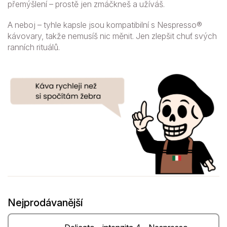
přemýšlení – prostě jen zmáčkneš a užíváš.
A neboj – tyhle kapsle jsou kompatibilní s Nespresso®
kávovary, takže nemusíš nic měnit. Jen zlepšit chuť svých
ranních rituálů.
Nejprodávanější