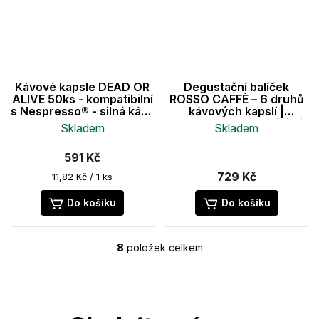
Kávové kapsle DEAD OR
Degustační balíček
ALIVE 50ks - kompatibilní
ROSSO CAFFÈ – 6 druhů
s Nespresso® - silná káva
kávových kapslí |
v kapslích pro espresso
Nespresso kompatibilní
Skladem
Skladem
(6 × 10 ks)
Průměrné
591 Kč
hodnocení
produktu
729 Kč
Měrná
11,82 Kč / 1 ks
je
cena:
4,8
Do košíku
Do košíku
z
5
hvězdiček.
8
položek celkem
O
v
l
Z
á
á
d
p