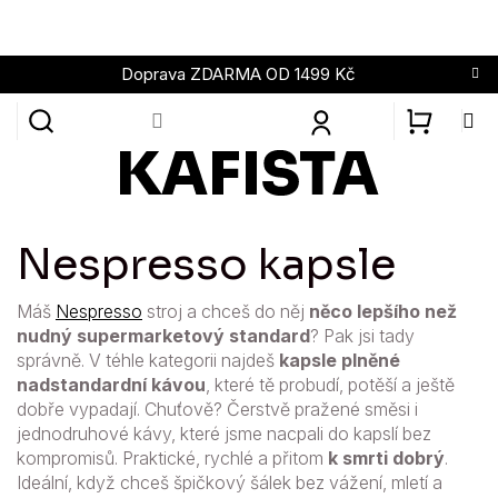
Přejít
na
obsah
Doprava ZDARMA OD 1499 Kč
NÁKUPN
KOŠÍK
Nespresso kapsle
Máš
Nespresso
stroj a chceš do něj
něco lepšího než
nudný supermarketový standard
? Pak jsi tady
správně. V téhle kategorii najdeš
kapsle plněné
nadstandardní kávou
, které tě probudí, potěší a ještě
dobře vypadají. Chuťově? Čerstvě pražené směsi i
jednodruhové kávy, které jsme nacpali do kapslí bez
kompromisů. Praktické, rychlé a přitom
k smrti dobrý
.
Ideální, když chceš špičkový šálek bez vážení, mletí a