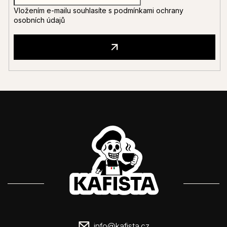
Vložením e-mailu souhlasíte s
podmínkami ochrany
osobních údajů
info
@
kafista.cz