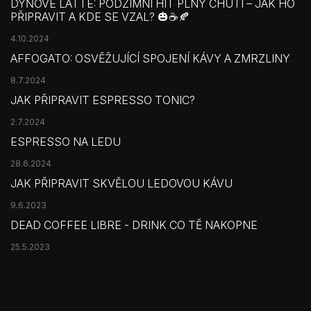
DÝŇOVÉ LATTE: PODZIMNÍ HIT PLNÝ CHUTÍ – JAK HO
PŘIPRAVIT A KDE SE VZAL? 🎃☕🍂
4.10.2024
AFFOGATO: OSVĚŽUJÍCÍ SPOJENÍ KÁVY A ZMRZLINY
8.7.2024
JAK PŘIPRAVIT ESPRESSO TONIC?
2.7.2024
ESPRESSO NA LEDU
28.6.2024
JAK PŘIPRAVIT SKVĚLOU LEDOVOU KÁVU
9.6.2023
DEAD COFFEE LIBRE - DRINK CO TĚ NAKOPNE
25.5.2023