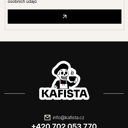
osobních údajů
info
@
kafista.cz
+420 702 053 770