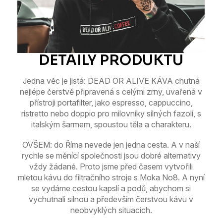
Jedna věc je jistá: DEAD OR ALIVE KÁVA chutná
nejlépe čerstvě připravená s celými zrny, uvařená v
přístroji portafilter,
j
ako espresso, cappuccino,
ristretto nebo doppio
p
ro milovníky silných fazolí, s
italským šarmem, spoustou těla a charakteru.
OVŠEM: do Říma nevede jen jedna cesta.
A v naší
rychle se měnící společnosti jsou dobré alternativy
vždy žádané.
Proto jsme před časem vytvořili
mletou kávu do filtračního stroje s Moka No8.
A nyní
se vydáme cestou kapslí a podů, abychom si
vychutnali silnou a především čerstvou kávu v
neobvyklých situacích.