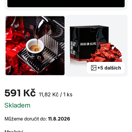
+5 dalších
591 Kč
Měrná
11,82 Kč / 1 ks
cena:
Skladem
Můžeme doručit do:
11.8.2026