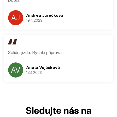
Dobra
Andrea Jurečková
AJ
19.4.2023
Hodnocení produ
Solidní jízda. Rychlá příprava
Aneta Vojáčková
AV
17.4.2023
Hodnocení produ
Z
á
p
a