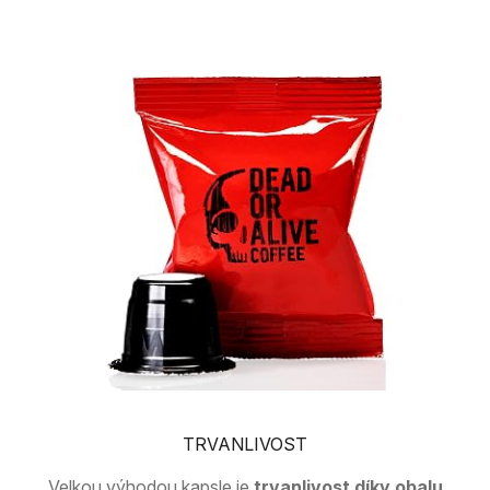
TRVANLIVOST
Velkou výhodou kapsle je
trvanlivost díky obalu