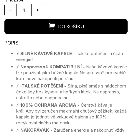
−
+
⚡️
SILNÉ KÁVOVÉ KAPSLE
-
Italské potěšení a čistá
energie!
⚡️
Nespresso® KOMPATIBILNÍ
-
Naše kávové kapsle
lze používat jako běžné kapsle Nespresso* pro rychlé
kofeinové nakopnutí po ránu!
⚡️
ITALSKÉ POTĚŠENÍ -
Silná, plná směs s nádechem
čokolády
b
ez kyselin a hořkých látek.
Na espresso,
ristretto nebo cappuccino.
⚡️
100%
OCHRANA AROMA -
Čerstvá káva je
král!
Aby byl zaručen maximální chuťový zážitek, každá
kapsle je jednotlivě vakuově balena ze 100%
recyklovatelného materiálu.
⚡️
NAKOPÁVÁK -
Zaručená energie a nakopnutí vždy