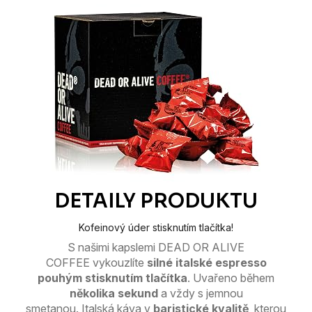
Kofeinový úder stisknutím tlačítka!
S našimi
kapslemi DEAD OR ALIVE
COFFEE
vykouzlíte
silné italské espresso
pouhým stisknutím tlačítka
.
Uvařeno během
několika sekund
a vždy s jemnou
smetanou.
Italská káva v
baristické kvalitě
, kterou