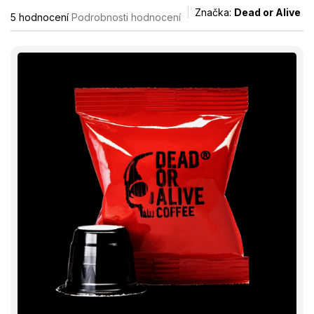
Průměrné
Značka:
Dead or Alive
5 hodnocení
Podrobnosti hodnocení
hodnocení
produktu
je
4,8
z
5
hvězdiček.