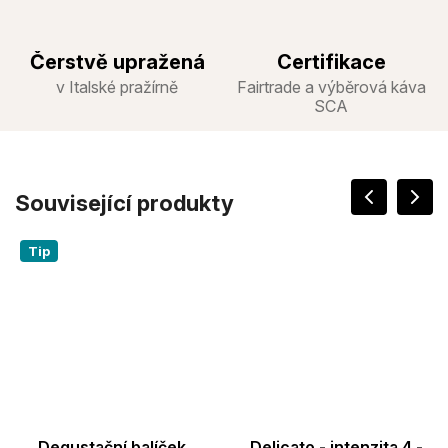
Čerstvě upražená
Certifikace
v Italské pražírně
Fairtrade a výběrová káva
SCA
Související produkty
Tip
Degustační balíček
Delicato - intenzita 4 -