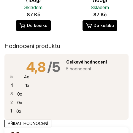
(100g)
(100g)
Skladem
Skladem
87 Kč
87 Kč
Do košíku
Do košíku
Hodnocení produktu
4,8
Průměrné
hodnocení
5 hodnocení
produktu
je
5
4x
4,8
z
4
1x
5
hvězdiček.
3
0x
2
0x
1
0x
PŘIDAT HODNOCENÍ
V