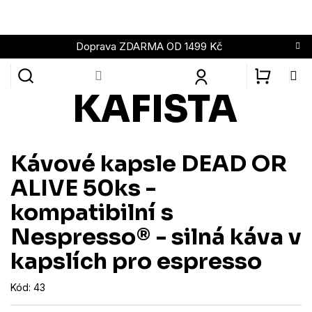
Přejít
na
obsah
Doprava ZDARMA OD 1499 Kč
NÁKUPN
KOŠÍK
Kávové kapsle DEAD OR
ALIVE 50ks -
kompatibilní s
Nespresso® - silná káva v
kapslích pro espresso
Kód:
43