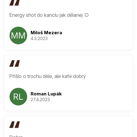
ý
p
i
Energy shot do kanclu jak dělanej :D
s
h
o
Miloš Mezera
MM
d
4.5.2023
Hodnocení produ
n
o
c
e
n
í
Přišlo o trochu déle, ale kafe dobrý
Roman Lupák
RL
27.4.2023
Hodnocení produ