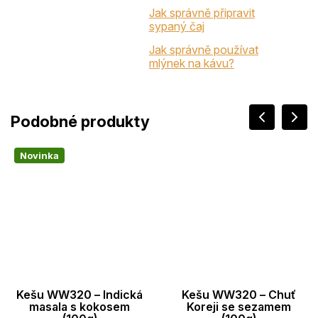
Jak správně připravit
sypaný čaj
Jak správně používat
mlýnek na kávu?
Novinka
Kešu WW320 – Indická
Kešu WW320 – Chuť
masala s kokosem
Koreji se sezamem