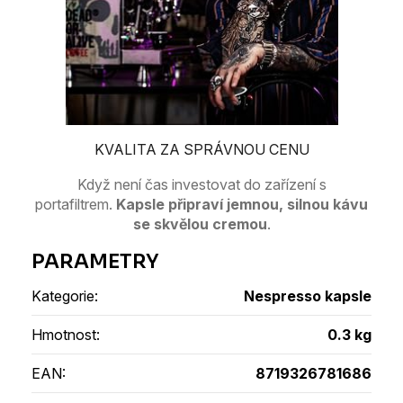
KVALITA ZA SPRÁVNOU CENU
Když není čas investovat do zařízení s
portafiltrem.
Kapsle připraví jemnou, silnou kávu
se skvělou cremou
.
Kategorie
:
Nespresso kapsle
Hmotnost
:
0.3 kg
EAN
:
8719326781686