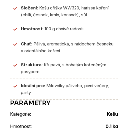
Složení:
Kešu oříšky WW320, harissa koření
✓
(chilli, česnek, kmín, koriandr), sůl
Hmotnost:
100 g ohnivé radosti
✓
Chuť:
Pálivá, aromatická, s nádechem česneku
✓
a orientálního koření
Struktura:
Křupavá, s bohatým kořeněným
✓
posypem
Ideální pro:
Milovníky pálivého, pivní večery,
✓
party
Kategorie
:
Kešu
Hmotnost
:
0.1 kg