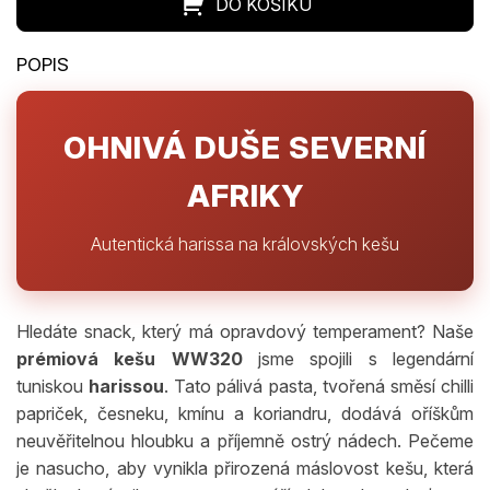
OHNIVÁ DUŠE SEVERNÍ
AFRIKY
Autentická harissa na královských kešu
Hledáte snack, který má opravdový temperament? Naše
prémiová kešu WW320
jsme spojili s legendární
tuniskou
harissou
. Tato pálivá pasta, tvořená směsí chilli
papriček, česneku, kmínu a koriandru, dodává oříškům
neuvěřitelnou hloubku a příjemně ostrý nádech. Pečeme
je nasucho, aby vynikla přirozená máslovost kešu, která