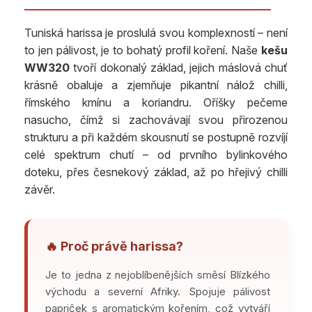
Tuniská harissa je proslulá svou komplexností – není
to jen pálivost, je to bohatý profil koření. Naše
kešu
WW320
tvoří dokonalý základ, jejich máslová chuť
krásně obaluje a zjemňuje pikantní nálož chilli,
římského kmínu a koriandru. Oříšky pečeme
nasucho, čímž si zachovávají svou přirozenou
strukturu a při každém skousnutí se postupně rozvíjí
celé spektrum chutí – od prvního bylinkového
doteku, přes česnekový základ, až po hřejivý chilli
závěr.
🔥 Proč právě harissa?
Je to jedna z nejoblíbenějších směsí Blízkého
východu a severní Afriky. Spojuje pálivost
papriček s aromatickým kořením, což vytváří