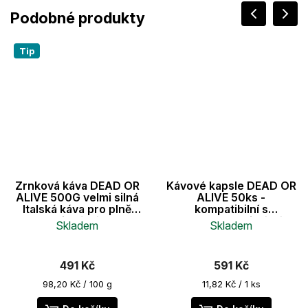
Tip
Zrnková káva DEAD OR
Kávové kapsle DEAD OR
ALIVE 500G velmi silná
ALIVE 50ks -
Italská káva pro plně
kompatibilní s
automatické kávovary
Nespresso® - silná káva
Skladem
Skladem
534 mg kofeinu
v kapslích pro espresso
Průměrné
Průměrné
hodnocení
hodnocení
491 Kč
591 Kč
produktu
produktu
je
je
Měrná
Měrná
98,20 Kč / 100 g
11,82 Kč / 1 ks
cena:
cena:
5,0
4,8