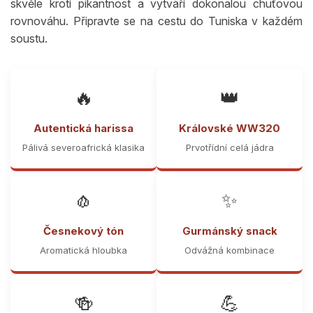
skvěle krotí pikantnost a vytváří dokonalou chuťovou
rovnováhu. Připravte se na cestu do Tuniska v každém
soustu.
🔥
👑
Autentická harissa
Královské WW320
Pálivá severoafrická klasika
Prvotřídní celá jádra
🧄
✨
Česnekový tón
Gurmánský snack
Aromatická hloubka
Odvážná kombinace
🍻
💪