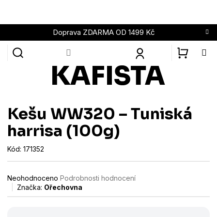
Přejít
na
obsah
Doprava ZDARMA OD 1499 Kč
NÁKUPN
KOŠÍK
Kešu WW320 – Tuniská
harrisa (100g)
Kód:
171352
Průměrné
Neohodnoceno
Podrobnosti hodnocení
hodnocení
Značka:
Ořechovna
produktu
je
0,0