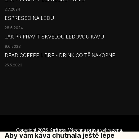
2.7.2024
ESPRESSO NA LEDU
28.6.2024
JAK PŘIPRAVIT SKVĚLOU LEDOVOU KÁVU
9.6.2023
DEAD COFFEE LIBRE - DRINK CO TĚ NAKOPNE
25.5.2023
Copyright 2026
Kafista
. Všechna práva vyhrazena.
Aby vám káva chutnala ještě lépe
Šablonu nakódoval
REJ Media