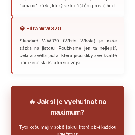
"umami" efekt, který se k oříškům prostě hodí.
💎 Elita WW320
Standard WW320 (White Whole) je naše
sázka na jistotu. Používáme jen ta nejlepší,
celá a světlá jádra, která jsou díky své kvalitě
přirozeně sladší a krémovější.
🔥 Jak si je vychutnat na
maximum?
Tyto kešu mají v sobě jiskru, která oživí každou
příležitost: