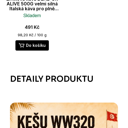
ALIVE 500G velmi silná
Italská káva pro plně
automatické kávovary
Skladem
534 mg kofeinu
Průměrné
491 Kč
hodnocení
produktu
Měrná
98,20 Kč / 100 g
je
cena:
5,0
Do košíku
z
5
hvězdiček.