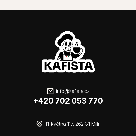
info
@
kafista.cz
+420 702 053 770
11. května 117, 262 31 Milín