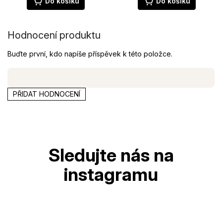
z
z
Do košíku
Do košíku
5
5
hvězdiček.
hvězdiček.
Hodnocení produktu
Buďte první, kdo napíše příspěvek k této položce.
PŘIDAT HODNOCENÍ
Z
á
p
a
t
í