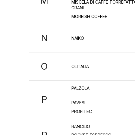
M
MISCELA DI CAFFÈ TORREFATT
GRANI
MOREISH COFFEE
N
NAIKO
O
OLITALIA
PALZOLA
P
PAVESI
PROFITEC
RANCILIO
R