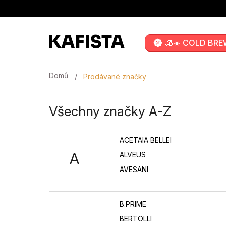
Přejít
na
obsah
🧊☀️ COLD BRE
Domů
Prodávané značky
Všechny značky A-Z
ACETAIA BELLEI
A
ALVEUS
AVESANI
B.PRIME
BERTOLLI