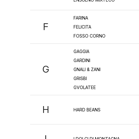
FARINA
F
FELICITA
FOSSO CORNO
GAGGIA
GARDINI
G
GNALI & ZANI
GRISBI
GVOLATEE
H
HARD BEANS
I
I DOLCI DI MONTAGNA