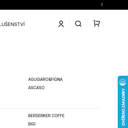
LUŠENSTVÍ
SLEVY
KONTAKTY
O NÁS
KÁV
NÁKUPNÍ
KOŠÍK
AGUGIARO&FIGNA
ASCASO
BERSERKER COFFE
BIGI