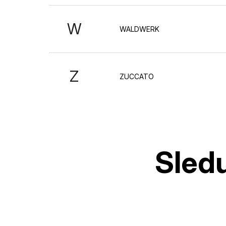
W
WALDWERK
Z
ZUCCATO
Z
á
p
a
t
í