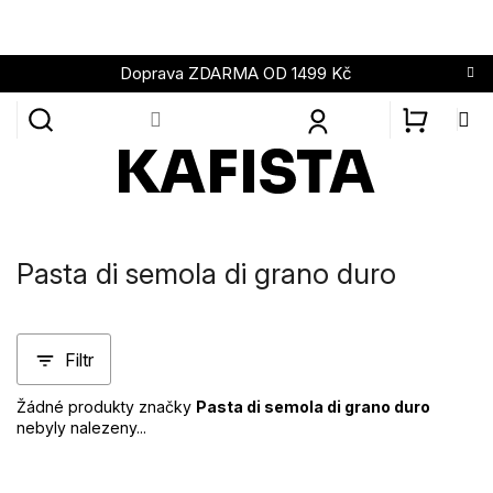
Přejít
na
obsah
Doprava ZDARMA OD 1499 Kč
NÁKUPN
KOŠÍK
Pasta di semola di grano duro
Filtr
Žádné produkty značky
Pasta di semola di grano duro
nebyly nalezeny...
Z