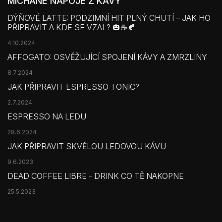
MÍCHANÉ NÁPOJE Z KÁVY
DÝŇOVÉ LATTE: PODZIMNÍ HIT PLNÝ CHUTÍ – JAK HO
PŘIPRAVIT A KDE SE VZAL? 🎃☕🍂
4.10.2024
AFFOGATO: OSVĚŽUJÍCÍ SPOJENÍ KÁVY A ZMRZLINY
8.7.2024
JAK PŘIPRAVIT ESPRESSO TONIC?
2.7.2024
ESPRESSO NA LEDU
28.6.2024
JAK PŘIPRAVIT SKVĚLOU LEDOVOU KÁVU
9.6.2023
DEAD COFFEE LIBRE - DRINK CO TĚ NAKOPNE
25.5.2023