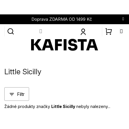
Přejít
na
obsah
Doprava ZDARMA OD 1499 Kč
NÁKUPN
KOŠÍK
Little Sicilly
Filtr
Žádné produkty značky
Little Sicilly
nebyly nalezeny...
Z
á