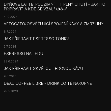
DÝŇOVÉ LATTE: PODZIMNÍ HIT PLNÝ CHUTÍ – JAK HO
PŘIPRAVIT A KDE SE VZAL? 🎃☕🍂
4.10.2024
AFFOGATO: OSVĚŽUJÍCÍ SPOJENÍ KÁVY A ZMRZLINY
8.7.2024
JAK PŘIPRAVIT ESPRESSO TONIC?
2.7.2024
ESPRESSO NA LEDU
28.6.2024
JAK PŘIPRAVIT SKVĚLOU LEDOVOU KÁVU
9.6.2023
DEAD COFFEE LIBRE - DRINK CO TĚ NAKOPNE
25.5.2023