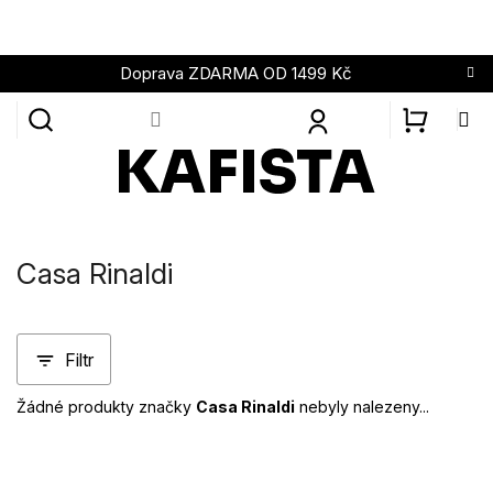
Přejít
na
obsah
Doprava ZDARMA OD 1499 Kč
NÁKUPN
KOŠÍK
Casa Rinaldi
Filtr
Žádné produkty značky
Casa Rinaldi
nebyly nalezeny...
Z
á