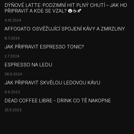
DÝŇOVÉ LATTE: PODZIMNÍ HIT PLNÝ CHUTÍ – JAK HO
PŘIPRAVIT A KDE SE VZAL? 🎃☕🍂
4.10.2024
AFFOGATO: OSVĚŽUJÍCÍ SPOJENÍ KÁVY A ZMRZLINY
8.7.2024
JAK PŘIPRAVIT ESPRESSO TONIC?
2.7.2024
ESPRESSO NA LEDU
28.6.2024
JAK PŘIPRAVIT SKVĚLOU LEDOVOU KÁVU
9.6.2023
DEAD COFFEE LIBRE - DRINK CO TĚ NAKOPNE
25.5.2023