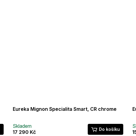
Eureka Mignon Specialita Smart, CR chrome
E
Skladem
S
u
Do košíku
17 290 Kč
1