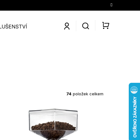
LUŠENSTVÍ
SLEVY
KONTAKTY
O NÁS
KÁV
NÁKUPNÍ
KOŠÍK
74
položek celkem