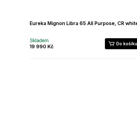
Eureka Mignon Libra 65 All Purpose, CR whit
Skladem
Do košík
19 990 Kč
Z
á
p
a
t