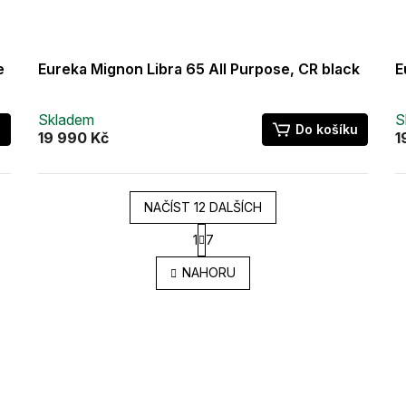
e
Eureka Mignon Libra 65 All Purpose, CR black
E
Skladem
S
u
Do košíku
19 990 Kč
1
NAČÍST 12 DALŠÍCH
S
1
7
t
O
r
v
NAHORU
á
l
n
á
k
d
o
a
v
c
á
í
n
í
p
r