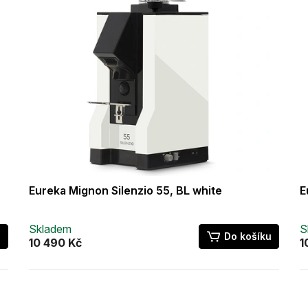
Eureka Mignon Silenzio 55, BL white
E
Skladem
S
u
Do košíku
10 490 Kč
1