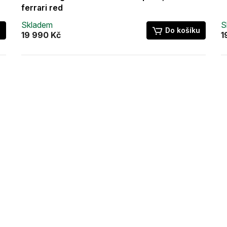
ferrari red
Skladem
S
u
Do košíku
19 990 Kč
1