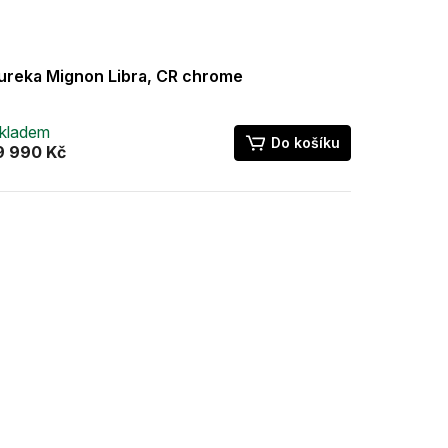
ureka Mignon Libra, CR chrome
kladem
Do košíku
9 990 Kč