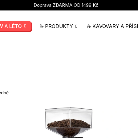
Doprava ZDARMA OD 1499 Kč
W A LÉTO
☕ PRODUKTY
☕ KÁVOVARY A PŘÍS
edně