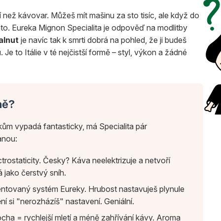
ší než kávovar. Můžeš mít mašinu za sto tisíc, ale když do
áto. Eureka Mignon Specialita je odpověď na modlitby
alnut
je navíc tak k smrti dobrá na pohled, že ji budeš
. Je to Itálie v té nejčistší formě – styl, výkon a žádné
ně?
ům vypadá fantasticky, má Specialita pár
anou:
rostaticity. Česky? Káva neelektrizuje a netvoří
jako čerstvý sníh.
ntovaný systém Eureky. Hrubost nastavuješ plynule
í si "nerozházíš" nastavení. Geniální.
ocha = rychlejší mletí a méně zahřívání kávy. Aroma