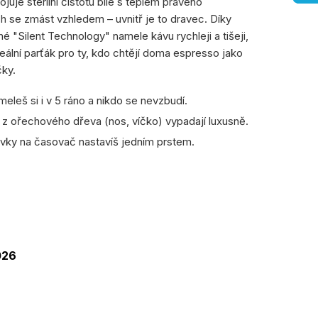
juje sterilní čistotu bílé s teplem pravého
 se zmást vzhledem – uvnitř je to dravec. Díky
Silent Technology" namele kávu rychleji a tišeji,
deální parťák pro ty, kdo chtějí doma espresso jako
čky.
eleš si i v 5 ráno a nikdo se nevzbudí.
 z ořechového dřeva (nos, víčko) vypadají luxusně.
ky na časovač nastavíš jedním prstem.
ná
:
026