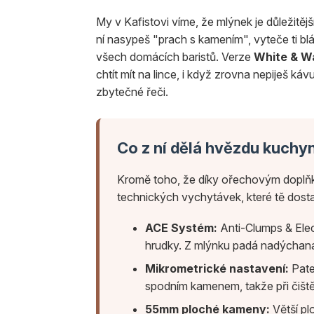
My v Kafistovi víme, že mlýnek je důležitěj
ní nasypeš "prach s kamením", vyteče ti bl
všech domácích baristů. Verze
White & W
chtít mít na lince, i když zrovna nepiješ kávu
zbytečné řeči.
Co z ní dělá hvězdu kuchy
Kromě toho, že díky ořechovým doplňk
technických vychytávek, které tě dost
ACE Systém:
Anti-Clumps & Elect
hrudky. Z mlýnku padá nadýchaná 
Mikrometrické nastavení:
Pate
spodním kamenem, takže při čištěn
55mm ploché kameny:
Větší pl