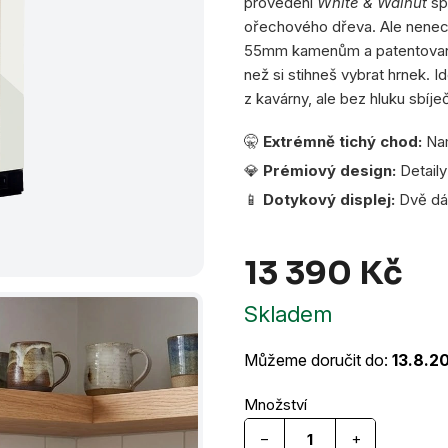
provedení
White & Walnut
spo
hvězdiček.
ořechového dřeva. Ale nenech
55mm kamenům a patentované "
než si stihneš vybrat hrnek. I
z kavárny, ale bez hluku sbíje
🤫
Extrémně tichý chod:
Nam
💎
Prémiový design:
Detaily
📱
Dotykový displej:
Dvě dáv
13 390 Kč
Měr
Skladem
cena
Můžeme doručit do:
13.8.2
−
+