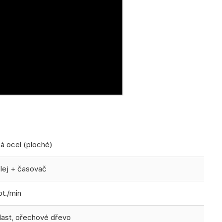
á ocel (ploché)
lej + časovač
ot./min
plast, ořechové dřevo