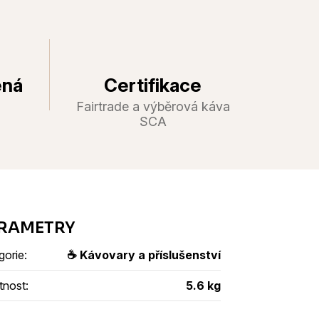
ená
Certifikace
Fairtrade a výběrová káva
SCA
gorie
:
☕ Kávovary a příslušenství
tnost
:
5.6 kg