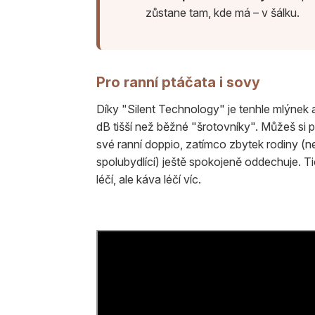
zůstane tam, kde má – v šálku.
Pro ranní ptáčata i sovy
Díky "Silent Technology" je tenhle mlýnek 
dB tišší než běžné "šrotovníky". Můžeš si př
své ranní doppio, zatímco zbytek rodiny (
spolubydlící) ještě spokojeně oddechuje. T
léčí, ale káva léčí víc.