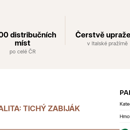
00 distribučních
Čerstvě upraž
míst
v Italské pražírně
po celé ČR
Kate
LITA: TICHÝ ZABIJÁK
Hmo