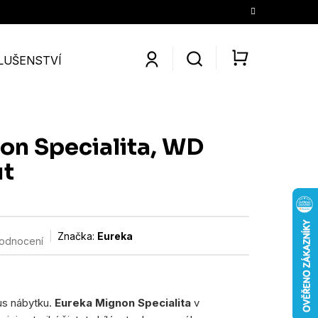
LUŠENSTVÍ
SLEVY
KONTAKTY
O NÁS
KÁV
NÁKUPNÍ
KOŠÍK
on Specialita, WD
ut
Značka:
Eureka
hodnocení
kus nábytku.
Eureka Mignon Specialita
v