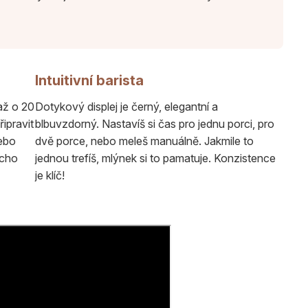
Intuitivní barista
až o 20
Dotykový displej je černý, elegantní a
ipravit
blbuvzdorný. Nastavíš si čas pro jednu porci, pro
nebo
dvě porce, nebo meleš manuálně. Jakmile to
icho
jednou trefíš, mlýnek si to pamatuje. Konzistence
je klíč!