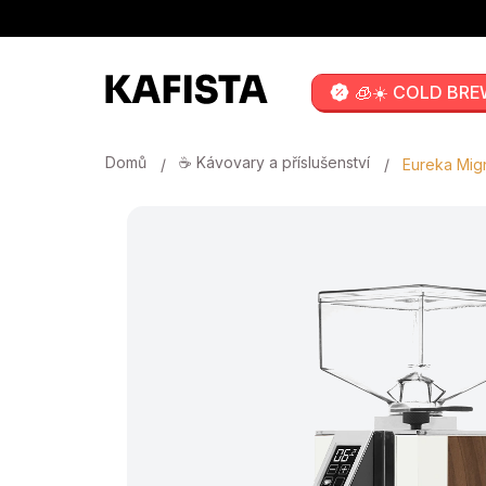
Přejít
na
obsah
🧊☀️ COLD BRE
Domů
☕ Kávovary a příslušenství
Eureka Mign