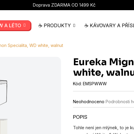
Doprava ZDARMA OD 1499 Kč
W A LÉTO
☕ PRODUKTY
☕ KÁVOVARY A PŘÍS
on Specialita, WD white, walnut
Eureka Mign
white, waln
Kód:
EMSPWWW
Průměrné
Neohodnoceno
Podrobnosti 
hodnocení
produktu
je
0,0
z
Tohle není jen mlýnek, to je 
5