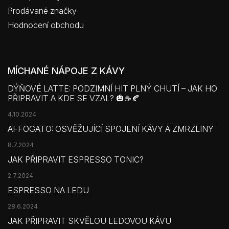
Prodávané značky
Hodnocení obchodu
MÍCHANÉ NÁPOJE Z KÁVY
DÝŇOVÉ LATTE: PODZIMNÍ HIT PLNÝ CHUTÍ – JAK HO
PŘIPRAVIT A KDE SE VZAL? 🎃☕🍂
4.10.2024
AFFOGATO: OSVĚŽUJÍCÍ SPOJENÍ KÁVY A ZMRZLINY
8.7.2024
JAK PŘIPRAVIT ESPRESSO TONIC?
2.7.2024
ESPRESSO NA LEDU
28.6.2024
JAK PŘIPRAVIT SKVĚLOU LEDOVOU KÁVU