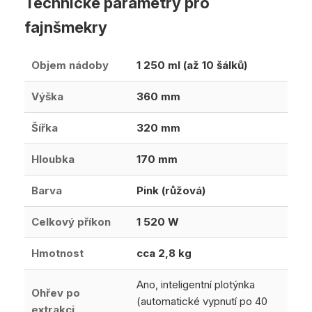
Technické parametry pro
fajnšmekry
Objem nádoby
1 250 ml (až 10 šálků)
Výška
360 mm
Šířka
320 mm
Hloubka
170 mm
Barva
Pink (růžová)
Celkový příkon
1 520 W
Hmotnost
cca 2,8 kg
Ano, inteligentní plotýnka
Ohřev po
(automatické vypnutí po 40
extrakci