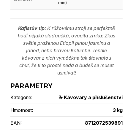
min)
Kafistův tip:
K růžovému stroji se perfektně
hodí nějaká slaďoučká, ovocitá zrnka! Zkus
světle praženou Etiopii plnou jasmínu a
jahod, nebo hravou Kolumbii. Tenhle
kávovar z nich vymáčkne tak šťavnatou
chuť, že ti to prostě nedá a budeš se muset
usmívat!
Kategorie
:
☕ Kávovary a příslušenství
Hmotnost
:
3 kg
EAN
:
8712072539891