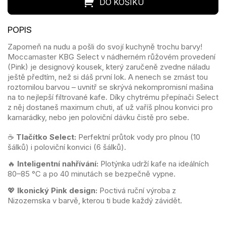
Zapomeň na nudu a pošli do svojí kuchyně trochu barvy!
Moccamaster KBG Select v nádherném růžovém provedení
(Pink) je designový kousek, který zaručeně zvedne náladu
ještě předtím, než si dáš první lok. A nenech se zmást tou
roztomilou barvou – uvnitř se skrývá nekompromisní mašina
na to nejlepší filtrované kafe. Díky chytrému přepínači Select
z něj dostaneš maximum chuti, ať už vaříš plnou konvici pro
kamarádky, nebo jen poloviční dávku čistě pro sebe.
☕
Tlačítko Select:
Perfektní průtok vody pro plnou (10
šálků) i poloviční konvici (6 šálků).
🔥
Inteligentní nahřívání:
Plotýnka udrží kafe na ideálních
80–85 °C a po 40 minutách se bezpečně vypne.
💖
Ikonický Pink design:
Poctivá ruční výroba z
Nizozemska v barvě, kterou ti bude každý závidět.