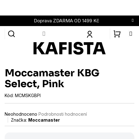
Přejít
na
obsah
Doprava ZDARMA OD 1499 Kč
NÁKUPN
KOŠÍK
Moccamaster KBG
Select, Pink
Kód:
MCMSKGBPI
Průměrné
Neohodnoceno
Podrobnosti hodnocení
hodnocení
Značka:
Moccamaster
produktu
je
0,0