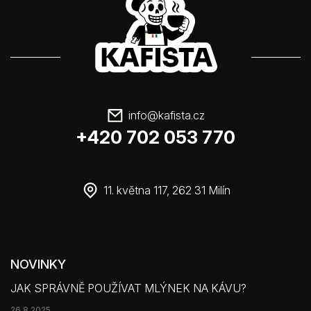
info
@
kafista.cz
+420 702 053 770
11. května 117, 262 31 Milín
NOVINKY
JAK SPRÁVNĚ POUŽÍVAT MLÝNEK NA KÁVU?
26.8.2025