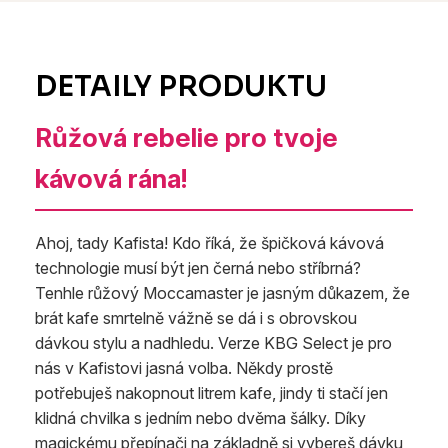
Růžová rebelie pro tvoje
kávová rána!
Ahoj, tady Kafista! Kdo říká, že špičková kávová
technologie musí být jen černá nebo stříbrná?
Tenhle růžový Moccamaster je jasným důkazem, že
brát kafe smrtelně vážně se dá i s obrovskou
dávkou stylu a nadhledu. Verze KBG Select je pro
nás v Kafistovi jasná volba. Někdy prostě
potřebuješ nakopnout litrem kafe, jindy ti stačí jen
klidná chvilka s jedním nebo dvěma šálky. Díky
magickému přepínači na základně si vybereš dávku