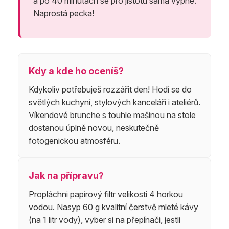
a po 40 minutách se pro jistotu sama vypne.
Naprostá pecka!
Kdy a kde ho oceníš?
Kdykoliv potřebuješ rozzářit den! Hodí se do
světlých kuchyní, stylových kanceláří i ateliérů.
Víkendové brunche s touhle mašinou na stole
dostanou úplně novou, neskutečně
fotogenickou atmosféru.
Jak na přípravu?
Propláchni papírový filtr velikosti 4 horkou
vodou. Nasyp 60 g kvalitní čerstvě mleté kávy
(na 1 litr vody), vyber si na přepínači, jestli