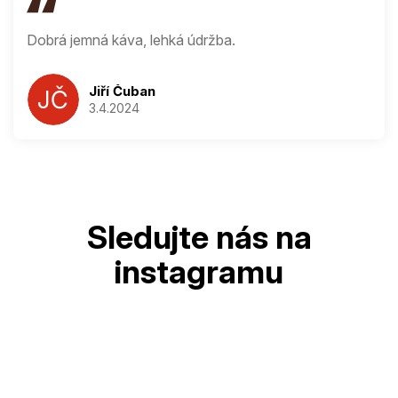
Dobrá jemná káva, lehká údržba.
Jiří Čuban
JČ
3.4.2024
Hodnocení produ
Z
á
p
a
t
í