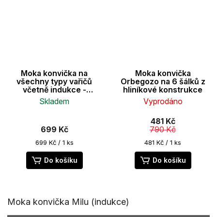
Moka konvička na
Moka konvička
všechny typy vařičů
Orbegozo na 6 šálků z
včetně indukce -
hliníkové konstrukce
nerezová ocel - na 6
Skladem
Vyprodáno
šálků(300ml) - černé
madlo
481 Kč
699 Kč
790 Kč
Měrná
Měrná
699 Kč / 1 ks
481 Kč / 1 ks
cena:
cena:
Do košíku
Do košíku
Moka konvička Milu (indukce)