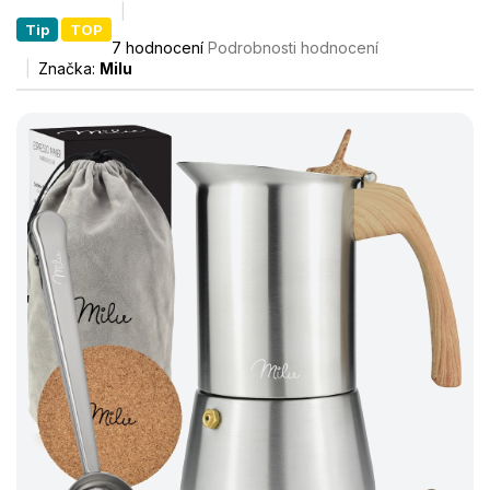
Tip
TOP
Průměrné
7 hodnocení
Podrobnosti hodnocení
hodnocení
Značka:
Milu
produktu
je
5,0
z
5
hvězdiček.