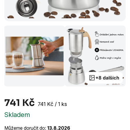
+8 dalších
741 Kč
Měrná
741 Kč / 1 ks
cena:
Skladem
Můžeme doručit do:
13.8.2026