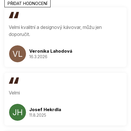
PŘIDAT HODNOCENÍ
V
ý
p
i
Velmi kvalitní a designový kávovar, můžu jen
s
doporučit.
h
o
d
Veronika Lahodová
VL
n
16.3.2026
Hodnocení produ
o
c
e
n
í
Velmi
Josef Hekrdla
JH
11.8.2025
Hodnocení produ