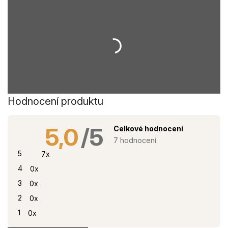
Hodnocení produktu
5,0
Průměrné
hodnocení
7 hodnocení
produktu
je
5
7x
5,0
z
4
0x
5
hvězdiček.
3
0x
2
0x
1
0x