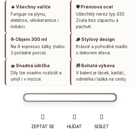
🔥 Všechny vařiče
🛡️ Prémiová ocel
Funguje na plynu,
Ušlechtilý nerez typ 430.
elektrice, sklokeramice i
Zcela bez zápachu a
indukci.
pachutí.
☕ Objem 300 ml
🪵 Stylový design
Na 6 espresso šálky (nebo
Krásné a pohodlné madlo
3 pořádné porce).
s dekorem dřeva.
🧽 Snadná údržba
🎁 Bohatá výbava
Díly lze snadno rozložit a
V balení je tácek, kartáč,
umýt i v myčce.
odměrka i taška na cesty.
ZEPTAT SE
HLÍDAT
SDÍLET