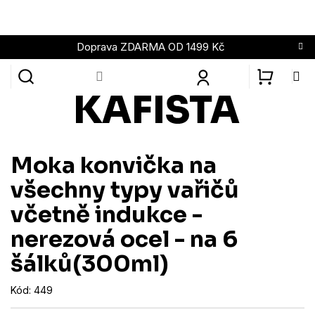
Přejít
na
obsah
Doprava ZDARMA OD 1499 Kč
NÁKUPN
KOŠÍK
Moka konvička na
všechny typy vařičů
včetně indukce -
nerezová ocel - na 6
šálků(300ml)
Kód:
449