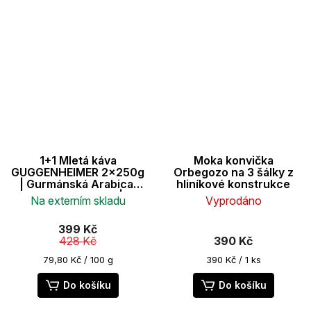
1+1 Mletá káva
Moka konvička
GUGGENHEIMER 2x250g
Orbegozo na 3 šálky z
| Gurmánská Arabica,
hliníkové konstrukce
Supreme Blend |
Na externím skladu
Vyprodáno
Pražená extra pomalu |
málo hořkých látek |
399 Kč
Nejlepší pro moka
428 Kč
390 Kč
konvičku a espresso
Měrná
Měrná
79,80 Kč / 100 g
390 Kč / 1 ks
cena:
cena:
Do košíku
Do košíku