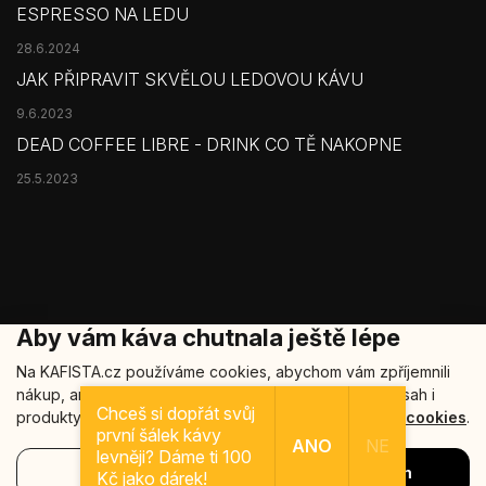
ESPRESSO NA LEDU
28.6.2024
JAK PŘIPRAVIT SKVĚLOU LEDOVOU KÁVU
9.6.2023
DEAD COFFEE LIBRE - DRINK CO TĚ NAKOPNE
25.5.2023
Aby vám káva chutnala ještě lépe
Na KAFISTA.cz používáme cookies, abychom vám zpříjemnili
nákup, analyzovali návštěvnost a nabídli relevantní obsah i
Copyright 2026
Kafista
. Všechna práva vyhrazena.
Chceš si dopřát svůj
produkty. Vaše data u nás zůstávají v bezpečí.
Více o cookies
.
první šálek kávy
Šablonu nakódoval
REJ Media
ANO
NE
levněji? Dáme ti 100
Nastavení
Souhlasím
Vytvořil Shoptet
Kč jako dárek!