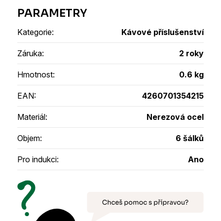
Kategorie
:
Kávové příslušenství
Záruka
:
2 roky
Hmotnost
:
0.6 kg
EAN
:
4260701354215
Materiál
:
Nerezová ocel
Objem
:
6 šálků
Pro indukci
:
Ano