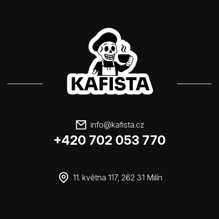
info
@
kafista.cz
+420 702 053 770
11. května 117, 262 31 Milín