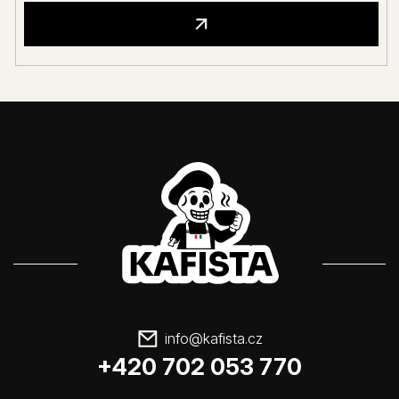
info
@
kafista.cz
+420 702 053 770