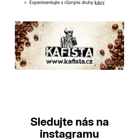
Experimentujte s různými druhy
kávy
Z
á
p
a
t
í