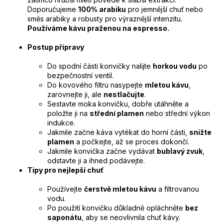
Doporučujeme
100% arabiku
pro jemnější chuť nebo
směs arabiky a robusty pro výraznější intenzitu.
Používáme kávu praženou na espresso.
Postup přípravy
Do spodní části konvičky nalijte
horkou vodu
po
bezpečnostní ventil.
Do kovového filtru nasypejte
mletou kávu
,
zarovnejte ji, ale
nestlačujte
.
Sestavte moka konvičku, dobře utáhněte a
položte ji na
střední plamen
nebo střední výkon
indukce.
Jakmile začne káva vytékat do horní části,
snižte
plamen
a počkejte, až se proces dokončí.
Jakmile konvička začne vydávat
bublavý zvuk
,
odstavte ji a ihned podávejte.
Tipy pro nejlepší chuť
Používejte
čerstvě mletou kávu
a filtrovanou
vodu.
Po použití konvičku důkladně opláchněte
bez
saponátu
, aby se neovlivnila chuť kávy.