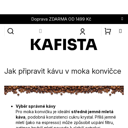
Přejít
na
obsah
Doprava ZDARMA OD 1499 Kč
NÁKUPN
KOŠÍK
Jak připravit kávu v moka konvičce
Výběr správné kávy
Pro moka konvičku je ideální
středně jemně mletá
káva
, podobná konzistenci cukru krystal. Příliš jemné
mletí (jako na espresso) může způsobit ucpání filtru,
zatímco hrubší mletí povede k slabší extrakci.