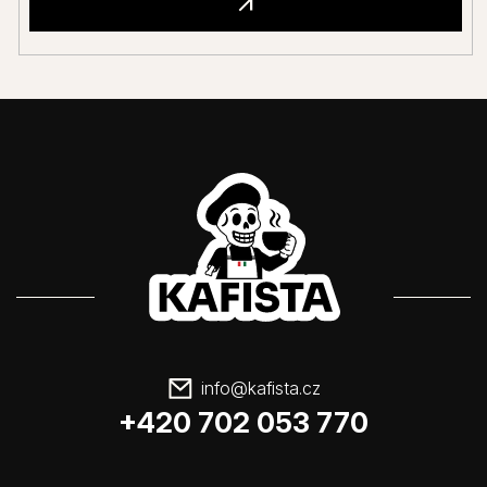
info
@
kafista.cz
+420 702 053 770