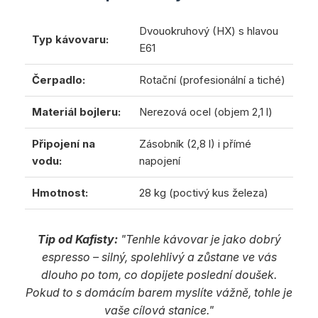
Dvouokruhový (HX) s hlavou
Typ kávovaru:
E61
Čerpadlo:
Rotační (profesionální a tiché)
Materiál bojleru:
Nerezová ocel (objem 2,1 l)
Připojení na
Zásobník (2,8 l) i přímé
vodu:
napojení
Hmotnost:
28 kg (poctivý kus železa)
Tip od Kafisty:
"Tenhle kávovar je jako dobrý
espresso – silný, spolehlivý a zůstane ve vás
dlouho po tom, co dopijete poslední doušek.
Pokud to s domácím barem myslíte vážně, tohle je
vaše cílová stanice."