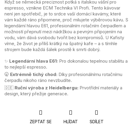
Když se německá preciznost potká s italskou vášní pro
espresso, vznikne ECM Technika VI Profi. Tento kávovar
není jen spotřebič, je to srdce vaší domácí kavárny, které
vám každé ráno připomene, proč milujete výběrovou kávu. S
legendární hlavou E61, profesionálním rotačním čerpadlem a
možností přepnutí mezi nádržkou a pevným připojením na
vodu, vám dává svobodu tvořit bez kompromisů. U Kafisty
víme, že život je příliš krátký na špatný kafe – a s tímhle
strojem bude každá šálek prostě k smrti dobrý.
✨
Legendární hlava E61:
Pro dokonalou tepelnou stabilitu a
to nejlepší espresso.
🤫
Extrémně tichý chod:
Díky profesionálnímu rotačnímu
čerpadlu nikoho ráno nevzbudíte.
🇩🇪
Ruční výroba z Heidelbergu:
Prvotřídní materiály a
design, který přežije generace.
ZEPTAT SE
HLÍDAT
SDÍLET