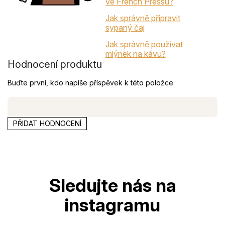
ve French Pressu?
Jak správně připravit
sypaný čaj
Jak správně používat
mlýnek na kávu?
Hodnocení produktu
Buďte první, kdo napíše příspěvek k této položce.
PŘIDAT HODNOCENÍ
Z
á
p
a
t
í