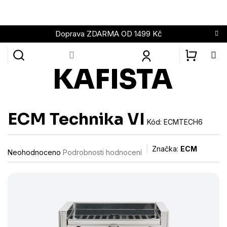
Přejít
na
obsah
Doprava ZDARMA OD 1499 Kč
NÁKUPN
KOŠÍK
ECM Technika VI
Kód:
ECMTECH6
Průměrné
Značka:
ECM
Neohodnoceno
Podrobnosti hodnocení
hodnocení
produktu
je
0,0
z
5
hvězdiček.