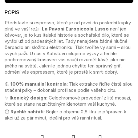
Představte si espresso, které je od první do poslední kapky
plně ve vaší režii.
La Pavoni Europiccola Lusso
není jen
kávovar, je to kus italské historie a sochařské dílo, které se
vyrábí už od padesátých let. Tady nenajdete žádné hlučné
čerpadlo ani složitou elektroniku. Tlak tvoříte vy sami – silou
svých paží. U nás v Kafistovi milujeme výzvy a tenhle
pochromovaný krasavec vás naučí rozumět kávě jako nic
jiného na světě. Jakmile jednou chytíte ten správný grif,
odmění vás espressem, které je prostě k smrti dobrý.
💪
100% manuální kontrola:
Tlak extrakce řídíte čistě silou
stlačení páky – dokonalá profilace podle vašeho citu.
✨
Ikonický design:
Celochromové provedení z lité mosazi,
které se stane nezničitelným klenotem vaší kuchyně.
⏱️
Rychlé nahřátí:
Bojler o objemu 0,8 litru je připraven k
akci už za pár minut, ideální pro váš ranní rituál.