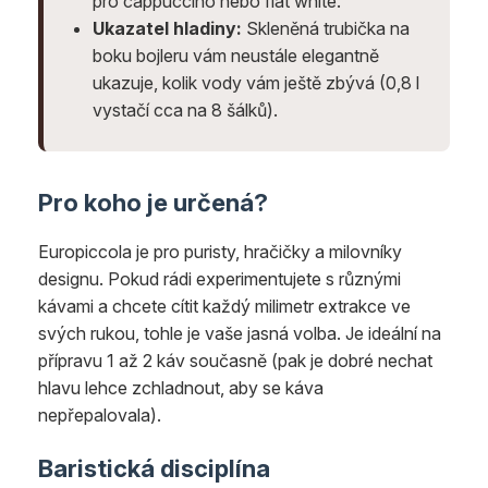
pro cappuccino nebo flat white.
Ukazatel hladiny:
Skleněná trubička na
boku bojleru vám neustále elegantně
ukazuje, kolik vody vám ještě zbývá (0,8 l
vystačí cca na 8 šálků).
Pro koho je určená?
Europiccola je pro puristy, hračičky a milovníky
designu. Pokud rádi experimentujete s různými
kávami a chcete cítit každý milimetr extrakce ve
svých rukou, tohle je vaše jasná volba. Je ideální na
přípravu 1 až 2 káv současně (pak je dobré nechat
hlavu lehce zchladnout, aby se káva
nepřepalovala).
Baristická disciplína