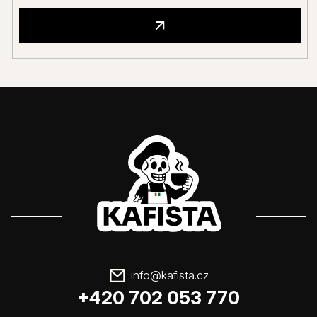
info
@
kafista.cz
+420 702 053 770