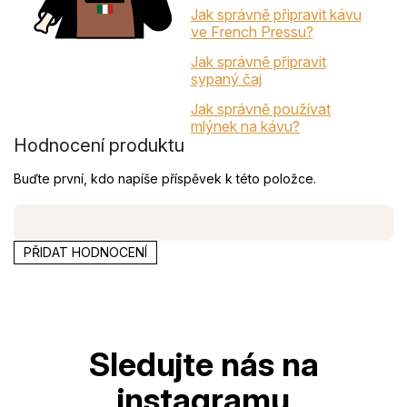
Jak správně připravit kávu
ve French Pressu?
Jak správně připravit
sypaný čaj
Jak správně používat
mlýnek na kávu?
Hodnocení produktu
Buďte první, kdo napíše příspěvek k této položce.
PŘIDAT HODNOCENÍ
Z
á
p
a
t