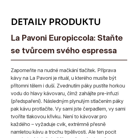
La Pavoni Europiccola: Staňte
se tvůrcem svého espressa
Zapomeňte na nudné mačkání tlačítek. Příprava
kávy na La Pavoni je rituál, u kterého musíte být
přítomni tělem i duší. Zvednutím páky pustíte horkou
vodu do hlavy kávovaru, čímž zahájíte pre-infuzi
(předspaření). Následným plynulým stlačením páky
pak kávu protlačíte. Vy sami jste čerpadlem, vy sami
tvoříte tlakovou křivku. Není to kávovar pro
každého – vyžaduje cvik, extrémně přesně
namletou kávu a trochu trpělivosti. Ale ten pocit