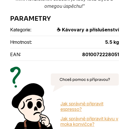
omegou úspěchu!"
Kategorie
:
☕ Kávovary a příslušenství
Hmotnost
:
5.5 kg
EAN
:
8010072228051
Jak správně připravit
espresso?
Jak správně připravit kávu v
moka konvičce?