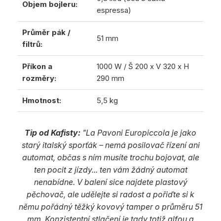
Objem bojleru:
espressa)
Průměr pák /
51 mm
filtrů:
Příkon a
1000 W / Š 200 x V 320 x H
rozměry:
290 mm
Hmotnost:
5,5 kg
Tip od Kafisty:
"La Pavoni Europiccola je jako
starý italský sporťák – nemá posilovač řízení ani
automat, občas s ním musíte trochu bojovat, ale
ten pocit z jízdy... ten vám žádný automat
nenabídne. V balení sice najdete plastový
pěchovač, ale udělejte si radost a pořiďte si k
němu pořádný těžký kovový tamper o průměru 51
mm. Konzistentní stlačení je tady totiž alfou a