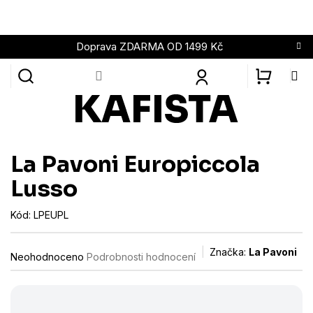
Přejít
na
obsah
Doprava ZDARMA OD 1499 Kč
NÁKUPN
KOŠÍK
La Pavoni Europiccola
Lusso
Kód:
LPEUPL
Průměrné
Značka:
La Pavoni
Neohodnoceno
Podrobnosti hodnocení
hodnocení
produktu
je
0,0