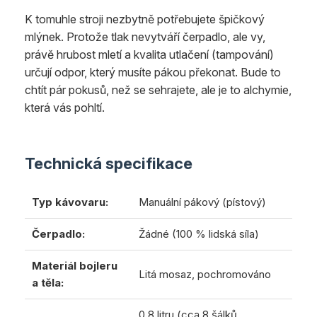
K tomuhle stroji nezbytně potřebujete špičkový
mlýnek. Protože tlak nevytváří čerpadlo, ale vy,
právě hrubost mletí a kvalita utlačení (tampování)
určují odpor, který musíte pákou překonat. Bude to
chtít pár pokusů, než se sehrajete, ale je to alchymie,
která vás pohltí.
Technická specifikace
Typ kávovaru:
Manuální pákový (pístový)
Čerpadlo:
Žádné (100 % lidská síla)
Materiál bojleru
Litá mosaz, pochromováno
a těla:
0,8 litru (cca 8 šálků