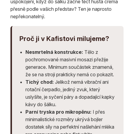
uspokojení, když do šálku začne téct hustá crema
přesně podle vašich představ? Ten je naprosto
nepřekonatelný.
Proč ji v Kafistovi milujeme?
Nesmrtelná konstrukce:
Tělo z
pochromované masivní mosazi přežije
generace. Minimum součástek znamená,
že se na stroji prakticky nemá co pokazit.
Tichý chod:
Jelikož nemá vibrační ani
rotační čerpadlo, jediný zvuk, který
uslyšíte, je syčení páry a dopadající kapky
kávy do šálku.
Parní tryska pro mikropěnu:
I přes
minimalistické rozměry ukrývá bojler
dostatek síly na perfektní našlehání mléka