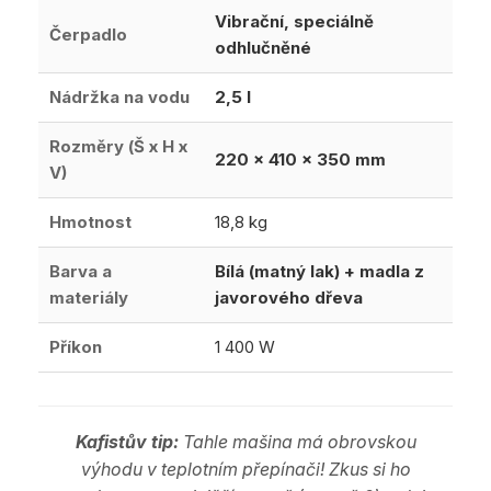
Vibrační, speciálně
Čerpadlo
odhlučněné
Nádržka na vodu
2,5 l
Rozměry (Š x H x
220 x 410 x 350 mm
V)
Hmotnost
18,8 kg
Barva a
Bílá (matný lak) + madla z
materiály
javorového dřeva
Příkon
1 400 W
Kafistův tip:
Tahle mašina má obrovskou
výhodu v teplotním přepínači! Zkus si ho