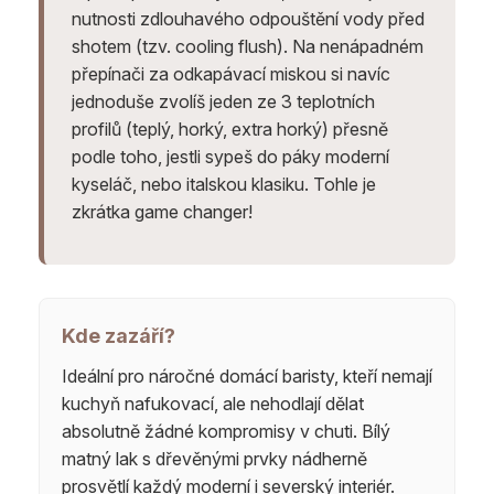
nutnosti zdlouhavého odpouštění vody před
shotem (tzv. cooling flush). Na nenápadném
přepínači za odkapávací miskou si navíc
jednoduše zvolíš jeden ze 3 teplotních
profilů (teplý, horký, extra horký) přesně
podle toho, jestli sypeš do páky moderní
kyseláč, nebo italskou klasiku. Tohle je
zkrátka game changer!
Kde zazáří?
Ideální pro náročné domácí baristy, kteří nemají
kuchyň nafukovací, ale nehodlají dělat
absolutně žádné kompromisy v chuti. Bílý
matný lak s dřevěnými prvky nádherně
prosvětlí každý moderní i severský interiér.