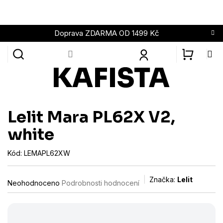
Přejít
na
obsah
Doprava ZDARMA OD 1499 Kč
NÁKUPN
KOŠÍK
Lelit Mara PL62X V2,
white
Kód:
LEMAPL62XW
Průměrné
Značka:
Lelit
Neohodnoceno
Podrobnosti hodnocení
hodnocení
produktu
je
0,0