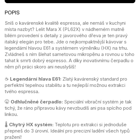
Sníš o kavárenské kvalitě espressa, ale nemáš v kuchyni
místa nazbyt? Lelit Mara X (PL62X) v nádherném matně
bílém provedení s detaily z javorového dřeva je ten pravý
italský elegán pro tebe. Jde o nejkompaktnější kávovar s
legendární hlavou E61 a systémem výměníku (HX) na trhu.
Zvládneš s ním šlehat sametovou mikropěnu a rovnou u toho
tahat k smrti dobrý espresso. A díky inovativnímu čerpadlu o
něm při práci skoro ani neuslyšíš!
☕
Legendární hlava E61:
Zlatý kavárenský standard pro
perfektní tepelnou stabilitu a tu nejlepší možnou extrakci
tvého espressa.
🤫
Odhlučněné čerpadlo:
Speciální vibrační systém je tak
tichý, že ráno přípravou kávy nevzbudíš ani psa spícího pod
linkou.
🌡️
Chytrý HX systém:
Teplotu pro extrakci si jednoduše
přepneš do 3 úrovní. Ideální pro precizní ladění všech typů
pražení!