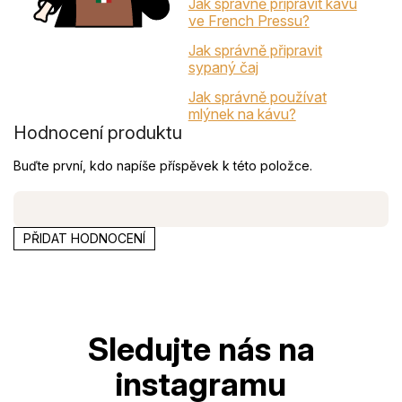
Jak správně připravit kávu
ve French Pressu?
Jak správně připravit
sypaný čaj
Jak správně používat
mlýnek na kávu?
Hodnocení produktu
Buďte první, kdo napíše příspěvek k této položce.
PŘIDAT HODNOCENÍ
Z
á
p
a
t
í