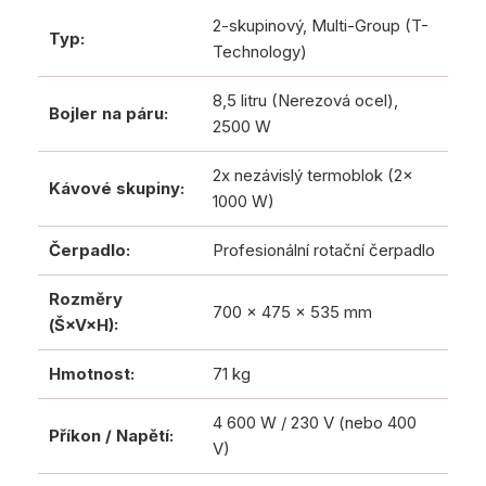
2-skupinový, Multi-Group (T-
Typ:
Technology)
8,5 litru (Nerezová ocel),
Bojler na páru:
2500 W
2x nezávislý termoblok (2x
Kávové skupiny:
1000 W)
Čerpadlo:
Profesionální rotační čerpadlo
Rozměry
700 x 475 x 535 mm
(Š×V×H):
Hmotnost:
71 kg
4 600 W / 230 V (nebo 400
Příkon / Napětí:
V)