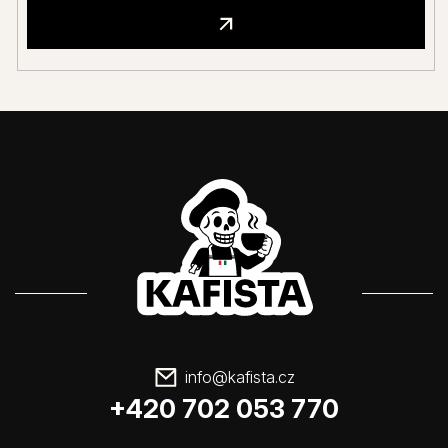
info
@
kafista.cz
+420 702 053 770