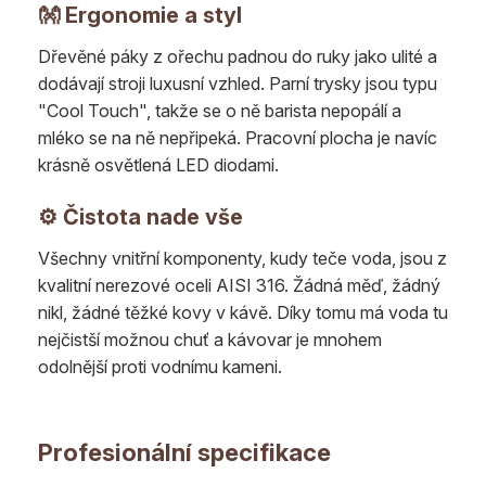
👐 Ergonomie a styl
Dřevěné páky z ořechu padnou do ruky jako ulité a
dodávají stroji luxusní vzhled. Parní trysky jsou typu
"Cool Touch", takže se o ně barista nepopálí a
mléko se na ně nepřipeká. Pracovní plocha je navíc
krásně osvětlená LED diodami.
⚙️ Čistota nade vše
Všechny vnitřní komponenty, kudy teče voda, jsou z
kvalitní nerezové oceli AISI 316. Žádná měď, žádný
nikl, žádné těžké kovy v kávě. Díky tomu má voda tu
nejčistší možnou chuť a kávovar je mnohem
odolnější proti vodnímu kameni.
Profesionální specifikace