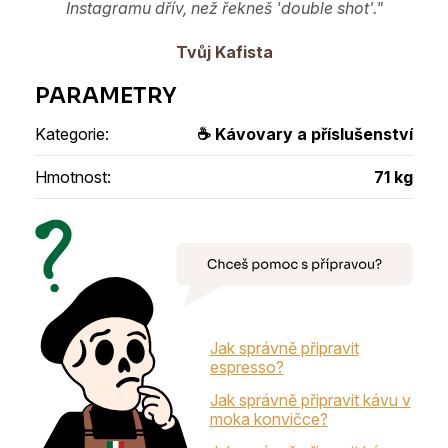
Instagramu dřív, než řekneš 'double shot'."
Tvůj Kafista
Kategorie
:
☕ Kávovary a příslušenství
Hmotnost
:
71 kg
Jak správně připravit
espresso?
Jak správně připravit kávu v
moka konvičce?