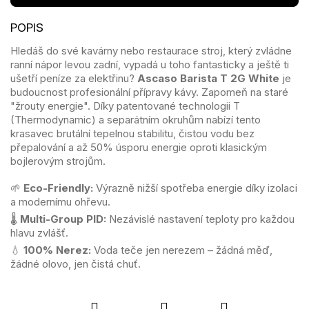
Hledáš do své kavárny nebo restaurace stroj, který zvládne
ranní nápor levou zadní, vypadá u toho fantasticky a ještě ti
ušetří peníze za elektřinu?
Ascaso Barista T 2G White
je
budoucnost profesionální přípravy kávy. Zapomeň na staré
"žrouty energie". Díky patentované technologii T
(Thermodynamic) a separátním okruhům nabízí tento
krasavec brutální tepelnou stabilitu, čistou vodu bez
přepalování a až 50% úsporu energie oproti klasickým
bojlerovým strojům.
🌱
Eco-Friendly:
Výrazně nižší spotřeba energie díky izolaci
a modernímu ohřevu.
🌡️
Multi-Group PID:
Nezávislé nastavení teploty pro každou
hlavu zvlášť.
💧
100% Nerez:
Voda teče jen nerezem – žádná měď,
žádné olovo, jen čistá chuť.