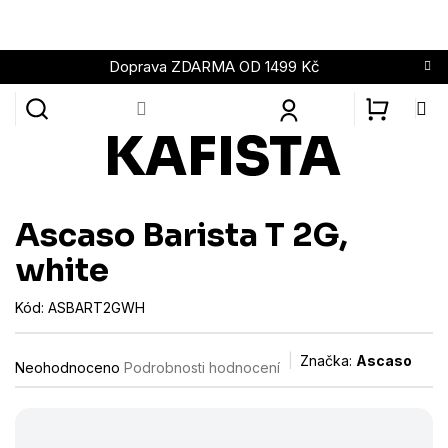
Přejít
na
obsah
Doprava ZDARMA OD 1499 Kč
NÁKUPN
KOŠÍK
Ascaso Barista T 2G,
white
Kód:
ASBART2GWH
Průměrné
Značka:
Ascaso
Neohodnoceno
Podrobnosti hodnocení
hodnocení
produktu
je
0,0