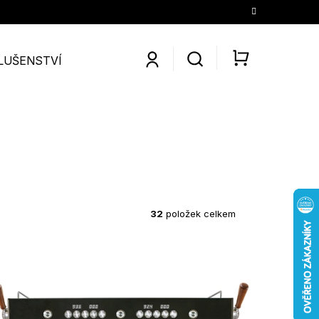
LUŠENSTVÍ
SLEVY
KONTAKTY
O NÁS
KÁV
NÁKUPNÍ
KOŠÍK
32
položek celkem