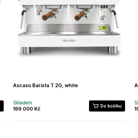
Ascaso Barista T 2G, white
A
Skladem
S
u
Do košíku
199 000 Kč
1