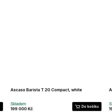
Ascaso Barista T 2G Compact, white
A
Skladem
S
u
Do košíku
199 000 Kč
1