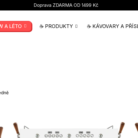
Doprava ZDARMA OD 1499 Kč
W A LÉTO
☕ PRODUKTY
☕ KÁVOVARY A PŘÍS
edně