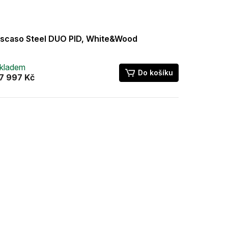
scaso Steel DUO PID, White&Wood
kladem
Do košíku
7 997 Kč