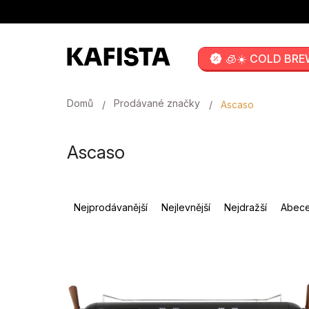
Přejít
na
obsah
🧊☀️ COLD BRE
Domů
Prodávané značky
Ascaso
Ascaso
Ř
Nejprodávanější
Nejlevnější
Nejdražší
Abec
a
z
V
e
ý
n
p
í
i
p
s
r