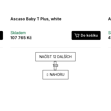
Ascaso Baby T Plus, white
A
Skladem
S
u
Do košíku
107 765 Kč
4
NAČÍST 12 DALŠÍCH
S
1
3
t
O
r
v
NAHORU
á
l
n
á
k
d
o
a
v
c
á
í
n
í
p
r