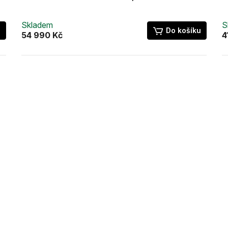
Skladem
S
u
Do košíku
54 990 Kč
4