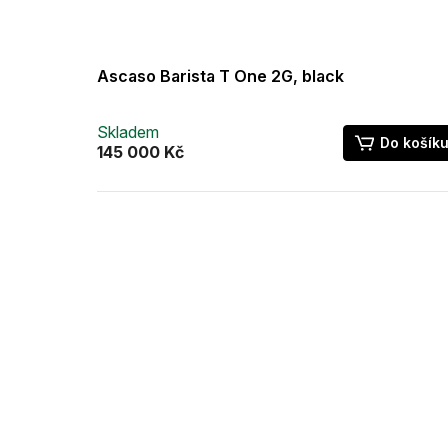
Ascaso Barista T One 2G, black
Skladem
Do košík
145 000 Kč
Z
á
p
a
t