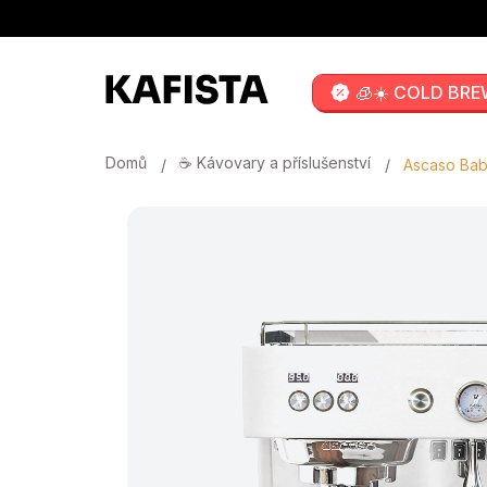
Přejít
na
obsah
🧊☀️ COLD BRE
Domů
☕ Kávovary a příslušenství
Ascaso Baby