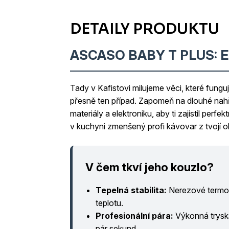
ASCASO BABY T PLUS:
Tady v Kafistovi milujeme věci, které fungu
přesně ten případ. Zapomeň na dlouhé nahřív
materiály a elektroniku, aby ti zajistil perfe
v kuchyni zmenšený profi kávovar z tvojí 
V čem tkví jeho kouzlo?
Tepelná stabilita:
Nerezové termob
teplotu.
Profesionální pára:
Výkonná tryska
pár sekund.