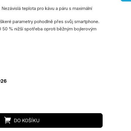
:
Nezávislá teplota pro kávu a páru s maximální
eškeré parametry pohodlně přes svůj smartphone.
 50 % nižší spotřeba oproti běžným bojlerovým
ěrná
na:
026