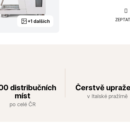
ZEPTAT
+1 dalších
00 distribučních
Čerstvě upraž
míst
v Italské pražírně
po celé ČR