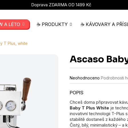
Doprava ZDARMA OD 1499 Kč
W A LÉTO
☕ PRODUKTY
☕ KÁVOVARY A PŘÍS
 T Plus, white
Ascaso Baby 
Průměrné
Neohodnoceno
Podrobnosti 
hodnocení
produktu
je
0,0
Chceš doma připravovat kávu 
z
Baby T Plus White
je techno
5
hvězdiček.
inovativní technologii T-Plus
stabilitě dostaneš z každého 
Čistý, bílý, minimalistický – a 