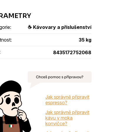
gorie
:
☕ Kávovary a příslušenství
tnost
:
35 kg
:
8435172752068
Jak správně připravit
espresso?
Jak správně připravit
kávu v moka
konvičce?