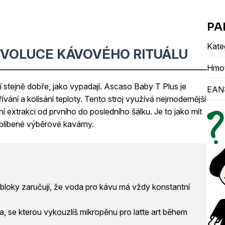
Kate
 EVOLUCE KÁVOVÉHO RITUÁLU
Hmo
jí stejně dobře, jako vypadají. Ascaso Baby T Plus je
EAN
ání a kolísání teploty. Tento stroj využívá nejmodernější
ktní extrakci od prvního do posledního šálku. Je to jako mít
oblíbené výběrové kavárny.
loky zaručují, že voda pro kávu má vždy konstantní
, se kterou vykouzlíš mikropěnu pro latte art během