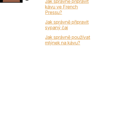
Jak správně připravit
kávu ve French
Pressu?
Jak správně připravit
sypaný čaj
Jak správně používat
mlýnek na kávu?