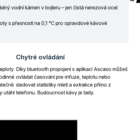
dný vodní kámen v bojleru – jen čistá nerezová ocel
ploty s přesností na 0,1 °C pro opravdové kávové
Chytré ovládání
teploty
Díky bluetooth propojení s aplikací Ascaso můžeš
rodinné
ovládat časování pre-infuze, teplotu nebo
tatečně
sledovat statistiky mletí a extrakce přímo z
y utáhl
telefonu. Budoucnost kávy je tady.