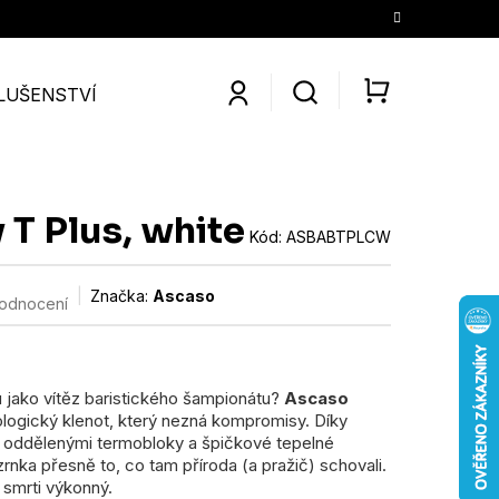
LUŠENSTVÍ
SLEVY
KONTAKTY
O NÁS
KÁV
NÁKUPNÍ
KOŠÍK
T Plus, white
Kód:
ASBABTPLCW
Značka:
Ascaso
hodnocení
jako vítěz baristického šampionátu?
Ascaso
logický klenot, který nezná kompromisy. Díky
 s oddělenými termobloky a špičkové tepelné
zrnka přesně to, co tam příroda (a pražič) schovali.
k smrti výkonný.