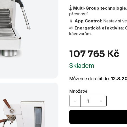
🌡️
Multi-Group technologie
přesností.
📱
App Control:
Nastav si v
🌱
Energetická efektivita:
O
kávovarům.
107 765 Kč
M
Skladem
ce
Můžeme doručit do:
12.8.2
−
+