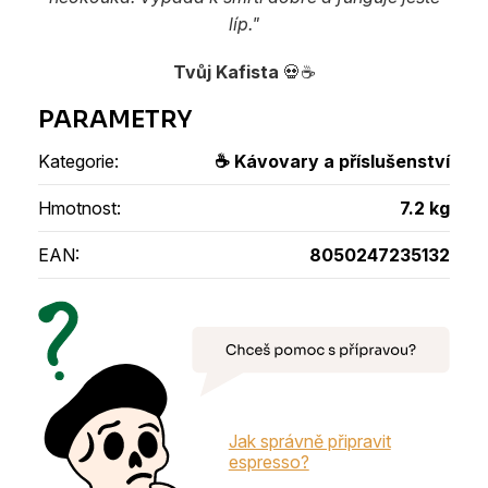
líp."
Tvůj Kafista
💀☕
Kategorie
:
☕ Kávovary a příslušenství
Hmotnost
:
7.2 kg
EAN
:
8050247235132
Jak správně připravit
espresso?