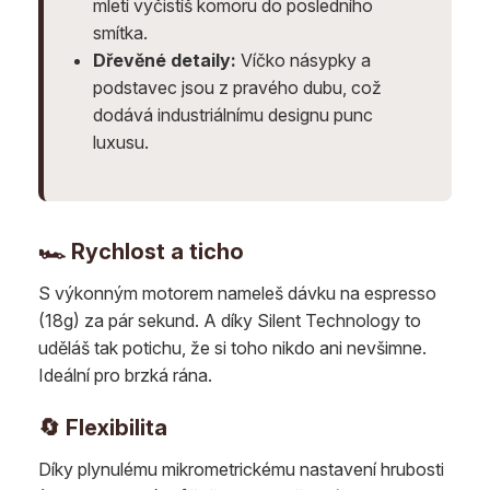
mletí vyčistíš komoru do posledního
smítka.
Dřevěné detaily:
Víčko násypky a
podstavec jsou z pravého dubu, což
dodává industriálnímu designu punc
luxusu.
🏎️ Rychlost a ticho
S výkonným motorem nameleš dávku na espresso
(18g) za pár sekund. A díky Silent Technology to
uděláš tak potichu, že si toho nikdo ani nevšimne.
Ideální pro brzká rána.
🔄 Flexibilita
Díky plynulému mikrometrickému nastavení hrubosti