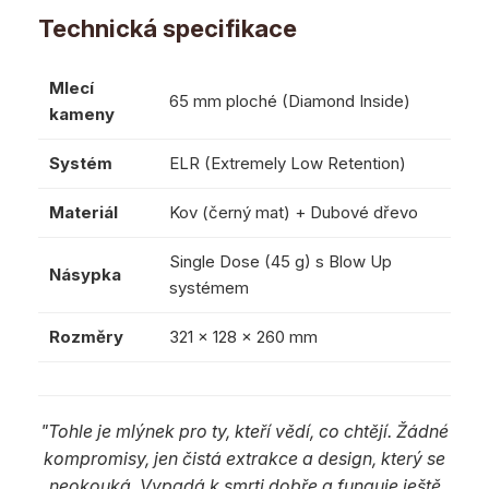
Technická specifikace
Mlecí
65 mm ploché (Diamond Inside)
kameny
Systém
ELR (Extremely Low Retention)
Materiál
Kov (černý mat) + Dubové dřevo
Single Dose (45 g) s Blow Up
Násypka
systémem
Rozměry
321 x 128 x 260 mm
"Tohle je mlýnek pro ty, kteří vědí, co chtějí. Žádné
kompromisy, jen čistá extrakce a design, který se
neokouká. Vypadá k smrti dobře a funguje ještě