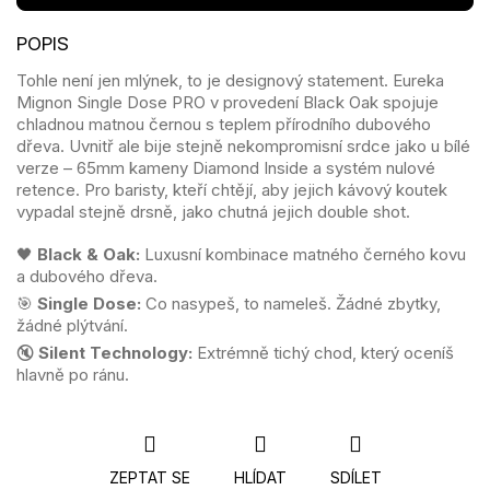
Tohle není jen mlýnek, to je designový statement. Eureka
Mignon Single Dose PRO v provedení Black Oak spojuje
chladnou matnou černou s teplem přírodního dubového
dřeva. Uvnitř ale bije stejně nekompromisní srdce jako u bílé
verze – 65mm kameny Diamond Inside a systém nulové
retence. Pro baristy, kteří chtějí, aby jejich kávový koutek
vypadal stejně drsně, jako chutná jejich double shot.
🖤
Black & Oak:
Luxusní kombinace matného černého kovu
a dubového dřeva.
🎯
Single Dose:
Co nasypeš, to nameleš. Žádné zbytky,
žádné plýtvání.
🔇
Silent Technology:
Extrémně tichý chod, který oceníš
hlavně po ránu.
ZEPTAT SE
HLÍDAT
SDÍLET