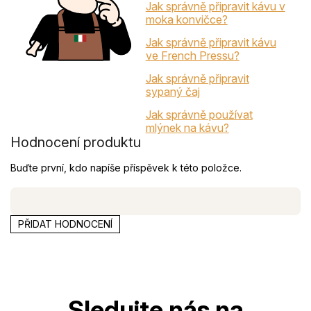
Jak správně připravit kávu v
moka konvičce?
Jak správně připravit kávu
ve French Pressu?
Jak správně připravit
sypaný čaj
Jak správně používat
mlýnek na kávu?
Hodnocení produktu
Buďte první, kdo napíše příspěvek k této položce.
PŘIDAT HODNOCENÍ
Z
á
p