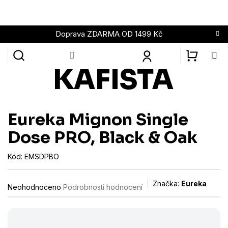
Přejít
na
obsah
Doprava ZDARMA OD 1499 Kč
NÁKUPN
KOŠÍK
Eureka Mignon Single
Dose PRO, Black & Oak
Kód:
EMSDPBO
Průměrné
Značka:
Eureka
Neohodnoceno
Podrobnosti hodnocení
hodnocení
produktu
je
0,0