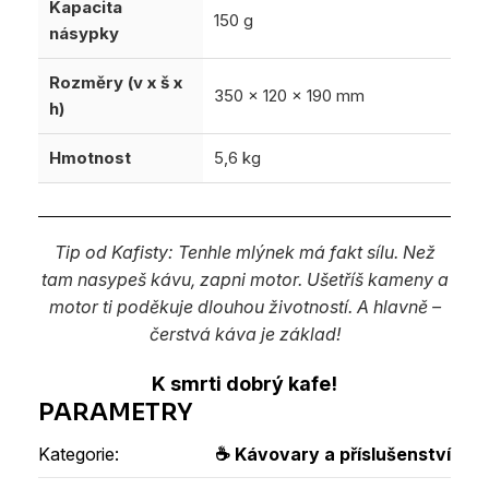
Kapacita
150 g
násypky
Rozměry (v x š x
350 x 120 x 190 mm
h)
Hmotnost
5,6 kg
Tip od Kafisty: Tenhle mlýnek má fakt sílu. Než
tam nasypeš kávu, zapni motor. Ušetříš kameny a
motor ti poděkuje dlouhou životností. A hlavně –
čerstvá káva je základ!
K smrti dobrý kafe!
Kategorie
:
☕ Kávovary a příslušenství