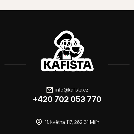
info
@
kafista.cz
+420 702 053 770
11. května 117, 262 31 Milín