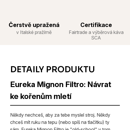
Čerstvě upražená
Certifikace
v Italské pražírně
Fairtrade a výběrová káva
SCA
Eureka Mignon Filtro: Návrat
ke kořenům mletí
Někdy nechceš, aby za tebe myslel stroj. Někdy
chceš mít ruku na tepu (nebo spíš na tlačítku) ty
sám. Eureka Mignon Filtro je "old-school" v tom