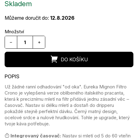
Skladem
cena:
Můžeme doručit do:
12.8.2026
−
+
Už žádné ranní odhadování "od oka". Eureka Mignon Filtro
Crono je vylepšená verze oblíbeného italského pracanta,
která k preciznímu mletí na filtr přidává jednu zásadní věc –
časovač. Nastav si délku mletí a dostaň do dripperu
pokaždé stejně perfektní dávku. Černý matný design,
ocelové srdce a nulové hrudkování. Tohle je upgrade, který
tvoje káva potřebuje.
⏱️
Integrovaný časovač:
Nastav si mletí od 5 do 60 vteřin