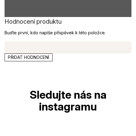
Hodnocení produktu
Buďte první, kdo napíše příspěvek k této položce.
PŘIDAT HODNOCENÍ
Z
á
p
a
t
í