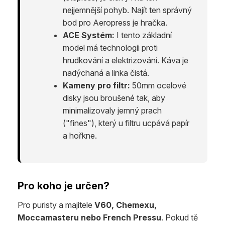
nejjemnější pohyb. Najít ten správný
bod pro Aeropress je hračka.
ACE Systém:
I tento základní
model má technologii proti
hrudkování a elektrizování. Káva je
nadýchaná a linka čistá.
Kameny pro filtr:
50mm ocelové
disky jsou broušené tak, aby
minimalizovaly jemný prach
("fines"), který u filtru ucpává papír
a hořkne.
Pro koho je určen?
Pro puristy a majitele
V60, Chemexu,
Moccamasteru nebo French Pressu
. Pokud tě