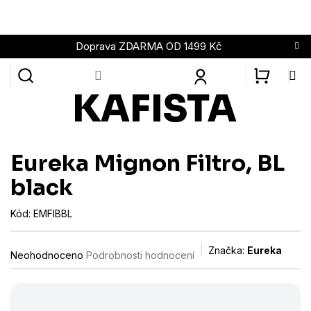
Přejít
na
obsah
Doprava ZDARMA OD 1499 Kč
NÁKUPN
KOŠÍK
Eureka Mignon Filtro, BL
black
Kód:
EMFIBBL
Průměrné
Značka:
Eureka
Neohodnoceno
Podrobnosti hodnocení
hodnocení
produktu
je
0,0