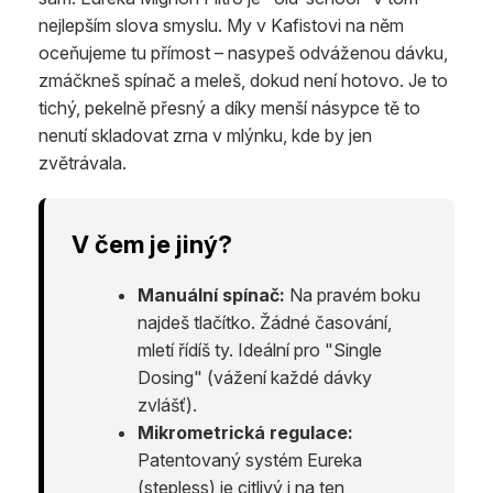
nejlepším slova smyslu. My v Kafistovi na něm
oceňujeme tu přímost – nasypeš odváženou dávku,
zmáčkneš spínač a meleš, dokud není hotovo. Je to
tichý, pekelně přesný a díky menší násypce tě to
nenutí skladovat zrna v mlýnku, kde by jen
zvětrávala.
V čem je jiný?
Manuální spínač:
Na pravém boku
najdeš tlačítko. Žádné časování,
mletí řídíš ty. Ideální pro "Single
Dosing" (vážení každé dávky
zvlášť).
Mikrometrická regulace:
Patentovaný systém Eureka
(stepless) je citlivý i na ten