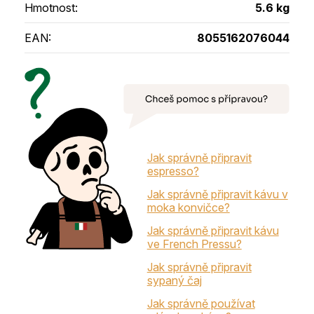
Hmotnost
:
5.6 kg
EAN
:
8055162076044
Jak správně připravit
espresso?
Jak správně připravit kávu v
moka konvičce?
Jak správně připravit kávu
ve French Pressu?
Jak správně připravit
sypaný čaj
Jak správně používat