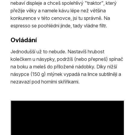
nebaví displeje a chceš spolehlivý "traktor", který
přežije věky a namele kávu lépe než většina
konkurence v této cenovce, jsi tu správně. Na
espresso se poohlédni jinde, tady vládne filtr.
Ovládání
Jednodušší už to nebude. Nastavíš hrubost
kolečkem u násypky, podržíš (nebo přepneš) spínač
na boku a meleš do přiložené nádobky. Díky nižší
násypce (150 g) mlýnek vypadá na lince subtilněji a
nezavazí pod horními skříňkami.