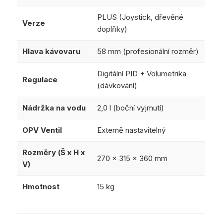
PLUS (Joystick, dřevěné
Verze
doplňky)
Hlava kávovaru
58 mm (profesionální rozměr)
Digitální PID + Volumetrika
Regulace
(dávkování)
Nádržka na vodu
2,0 l (boční vyjmutí)
OPV Ventil
Externě nastavitelný
Rozměry (Š x H x
270 x 315 x 360 mm
V)
Hmotnost
15 kg