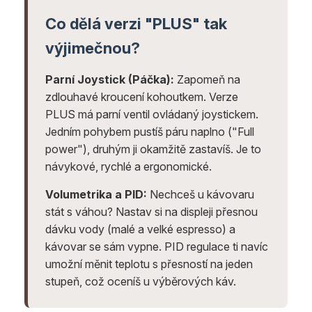
Co dělá verzi "PLUS" tak
výjimečnou?
Parní Joystick (Páčka):
Zapomeň na
zdlouhavé kroucení kohoutkem. Verze
PLUS má parní ventil ovládaný joystickem.
Jedním pohybem pustíš páru naplno ("Full
power"), druhým ji okamžitě zastavíš. Je to
návykové, rychlé a ergonomické.
Volumetrika a PID:
Nechceš u kávovaru
stát s váhou? Nastav si na displeji přesnou
dávku vody (malé a velké espresso) a
kávovar se sám vypne. PID regulace ti navíc
umožní měnit teplotu s přesností na jeden
stupeň, což oceníš u výběrových káv.