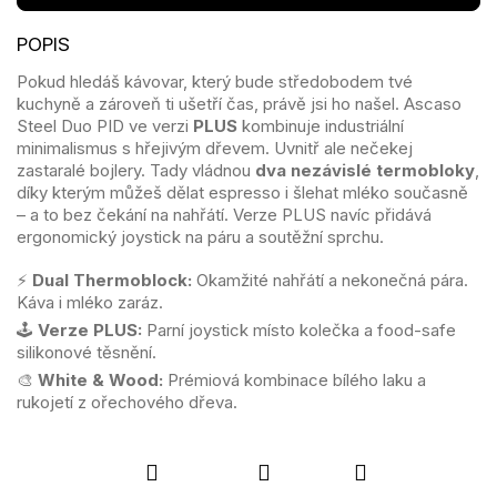
Pokud hledáš kávovar, který bude středobodem tvé
kuchyně a zároveň ti ušetří čas, právě jsi ho našel. Ascaso
Steel Duo PID ve verzi
PLUS
kombinuje industriální
minimalismus s hřejivým dřevem. Uvnitř ale nečekej
zastaralé bojlery. Tady vládnou
dva nezávislé termobloky
,
díky kterým můžeš dělat espresso i šlehat mléko současně
– a to bez čekání na nahřátí. Verze PLUS navíc přidává
ergonomický joystick na páru a soutěžní sprchu.
⚡
Dual Thermoblock:
Okamžité nahřátí a nekonečná pára.
Káva i mléko zaráz.
🕹️
Verze PLUS:
Parní joystick místo kolečka a food-safe
silikonové těsnění.
🎨
White & Wood:
Prémiová kombinace bílého laku a
rukojetí z ořechového dřeva.