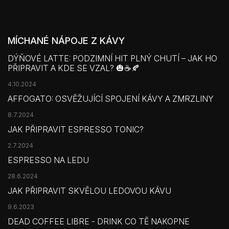
MÍCHANÉ NÁPOJE Z KÁVY
DÝŇOVÉ LATTE: PODZIMNÍ HIT PLNÝ CHUTÍ – JAK HO
PŘIPRAVIT A KDE SE VZAL? 🎃☕🍂
4.10.2024
AFFOGATO: OSVĚŽUJÍCÍ SPOJENÍ KÁVY A ZMRZLINY
8.7.2024
JAK PŘIPRAVIT ESPRESSO TONIC?
2.7.2024
ESPRESSO NA LEDU
28.6.2024
JAK PŘIPRAVIT SKVĚLOU LEDOVOU KÁVU
9.6.2023
DEAD COFFEE LIBRE - DRINK CO TĚ NAKOPNE