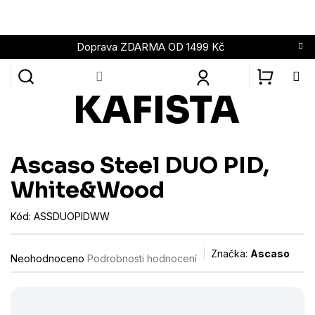
Přejít
na
obsah
Doprava ZDARMA OD 1499 Kč
NÁKUPN
KOŠÍK
Ascaso Steel DUO PID,
White&Wood
Kód:
ASSDUOPIDWW
Průměrné
Značka:
Ascaso
Neohodnoceno
Podrobnosti hodnocení
hodnocení
produktu
je
0,0