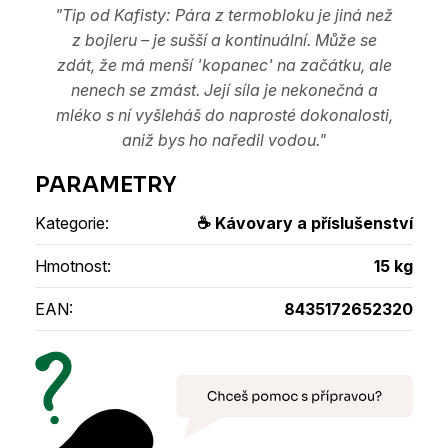
"Tip od Kafisty: Pára z termobloku je jiná než
z bojleru – je sušší a kontinuální. Může se
zdát, že má menší 'kopanec' na začátku, ale
nenech se zmást. Její síla je nekonečná a
mléko s ní vyšleháš do naprosté dokonalosti,
aniž bys ho naředil vodou."
Kategorie
:
☕ Kávovary a příslušenství
Hmotnost
:
15 kg
EAN
:
8435172652320