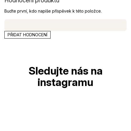
Hodnocení produktu
Buďte první, kdo napíše příspěvek k této položce.
PŘIDAT HODNOCENÍ
Z
á
p
a
t
í