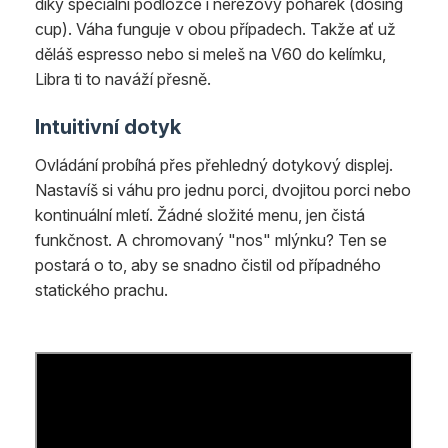
díky speciální podložce i nerezový pohárek (dosing
cup). Váha funguje v obou případech. Takže ať už
děláš espresso nebo si meleš na V60 do kelímku,
Libra ti to naváží přesně.
Intuitivní dotyk
Ovládání probíhá přes přehledný dotykový displej.
Nastavíš si váhu pro jednu porci, dvojitou porci nebo
kontinuální mletí. Žádné složité menu, jen čistá
funkčnost. A chromovaný "nos" mlýnku? Ten se
postará o to, aby se snadno čistil od případného
statického prachu.