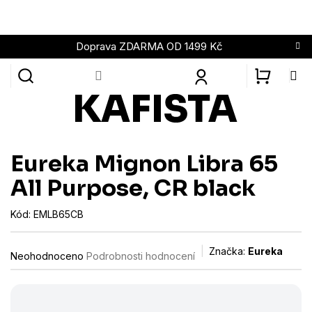
Přejít
na
obsah
Doprava ZDARMA OD 1499 Kč
NÁKUPN
KOŠÍK
Eureka Mignon Libra 65
All Purpose, CR black
Kód:
EMLB65CB
Průměrné
Značka:
Eureka
Neohodnoceno
Podrobnosti hodnocení
hodnocení
produktu
je
0,0