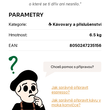
o které se ti dřív ani nesnilo."
Kategorie
:
☕ Kávovary a příslušenství
Hmotnost
:
6.5 kg
EAN
:
8050247235156
Jak správně připravit
espresso?
Jak správně připravit kávu v
moka konvičce?