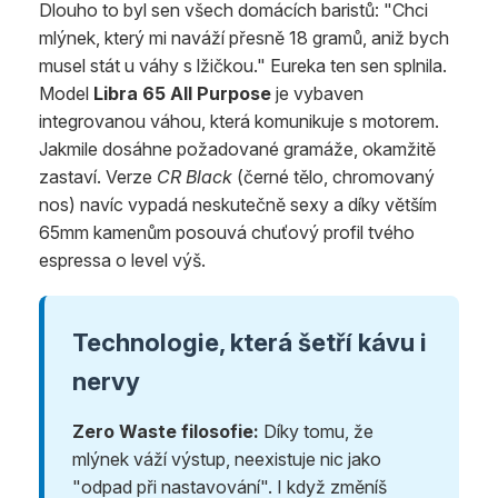
Dlouho to byl sen všech domácích baristů: "Chci
mlýnek, který mi naváží přesně 18 gramů, aniž bych
musel stát u váhy s lžičkou." Eureka ten sen splnila.
Model
Libra 65 All Purpose
je vybaven
integrovanou váhou, která komunikuje s motorem.
Jakmile dosáhne požadované gramáže, okamžitě
zastaví. Verze
CR Black
(černé tělo, chromovaný
nos) navíc vypadá neskutečně sexy a díky větším
65mm kamenům posouvá chuťový profil tvého
espressa o level výš.
Technologie, která šetří kávu i
nervy
Zero Waste filosofie:
Díky tomu, že
mlýnek váží výstup, neexistuje nic jako
"odpad při nastavování". I když změníš