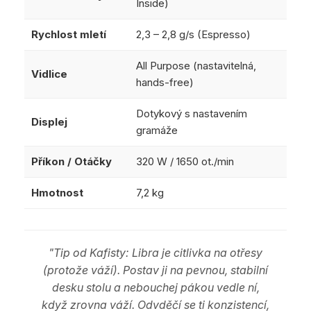
Inside)
Rychlost mletí
2,3 – 2,8 g/s (Espresso)
All Purpose (nastavitelná,
Vidlice
hands-free)
Dotykový s nastavením
Displej
gramáže
Příkon / Otáčky
320 W / 1650 ot./min
Hmotnost
7,2 kg
"Tip od Kafisty: Libra je citlivka na otřesy
(protože váží). Postav ji na pevnou, stabilní
desku stolu a nebouchej pákou vedle ní,
když zrovna váží. Odvděčí se ti konzistencí,