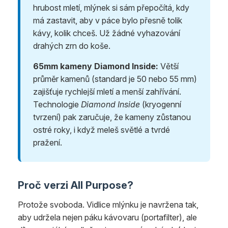
hrubost mletí, mlýnek si sám přepočítá, kdy
má zastavit, aby v páce bylo přesně tolik
kávy, kolik chceš. Už žádné vyhazování
drahých zrn do koše.
65mm kameny Diamond Inside:
Větší
průměr kamenů (standard je 50 nebo 55 mm)
zajišťuje rychlejší mletí a menší zahřívání.
Technologie
Diamond Inside
(kryogenní
tvrzení) pak zaručuje, že kameny zůstanou
ostré roky, i když meleš světlé a tvrdé
pražení.
Proč verzi All Purpose?
Protože svoboda. Vidlice mlýnku je navržena tak,
aby udržela nejen páku kávovaru (portafilter), ale