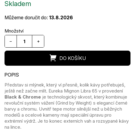
Skladem
cena:
Můžeme doručit do:
13.8.2026
−
+
Představ si mlýnek, který ví přesně, kolik kávy potřebuješ,
ještě než začne mlít. Eureka Mignon Libra 65 v provedení
Black & Chrome
je technologický skvost, který kombinuje
revoluční systém vážení (Grind by Weight) s elegancí černé
barvy a chromu. Uvnitř tepe motor silnější než u běžných
modelů a ocelové kameny mají speciální úpravu pro
extrémní výdrž. Je to konec externích vah a rozsypané kávy
na lince.