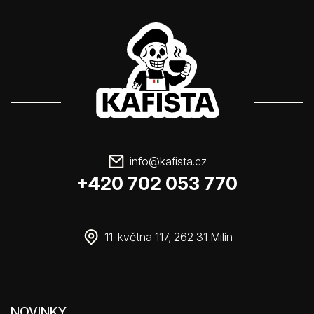
info
@
kafista.cz
+420 702 053 770
11. května 117, 262 31 Milín
NOVINKY