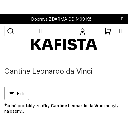
Přejít
na
obsah
Doprava ZDARMA OD 1499 Kč
NÁKUPN
KOŠÍK
Cantine Leonardo da Vinci
Filtr
Žádné produkty značky
Cantine Leonardo da Vinci
nebyly
nalezeny...
Z