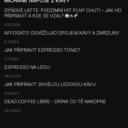
MÍCHANÉ NÁPOJE Z KÁVY
DÝŇOVÉ LATTE: PODZIMNÍ HIT PLNÝ CHUTÍ – JAK HO
PŘIPRAVIT A KDE SE VZAL? 🎃☕🍂
4.10.2024
AFFOGATO: OSVĚŽUJÍCÍ SPOJENÍ KÁVY A ZMRZLINY
8.7.2024
JAK PŘIPRAVIT ESPRESSO TONIC?
2.7.2024
ESPRESSO NA LEDU
28.6.2024
JAK PŘIPRAVIT SKVĚLOU LEDOVOU KÁVU
9.6.2023
DEAD COFFEE LIBRE - DRINK CO TĚ NAKOPNE
25.5.2023