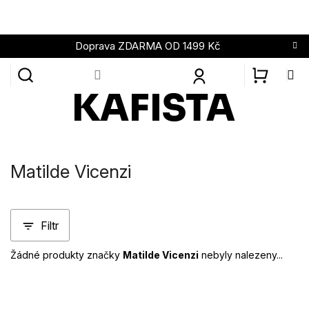
Přejít
na
obsah
Doprava ZDARMA OD 1499 Kč
NÁKUPN
KOŠÍK
Matilde Vicenzi
Filtr
Žádné produkty značky
Matilde Vicenzi
nebyly nalezeny...
Z
á