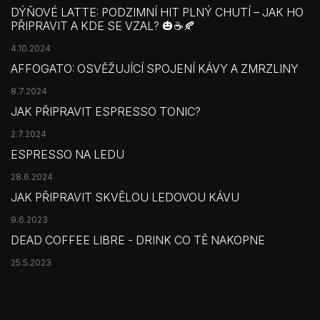
DÝŇOVÉ LATTE: PODZIMNÍ HIT PLNÝ CHUTÍ – JAK HO
PŘIPRAVIT A KDE SE VZAL? 🎃☕🍂
4.10.2024
AFFOGATO: OSVĚŽUJÍCÍ SPOJENÍ KÁVY A ZMRZLINY
8.7.2024
JAK PŘIPRAVIT ESPRESSO TONIC?
2.7.2024
ESPRESSO NA LEDU
28.6.2024
JAK PŘIPRAVIT SKVĚLOU LEDOVOU KÁVU
9.6.2023
DEAD COFFEE LIBRE - DRINK CO TĚ NAKOPNE
25.5.2023