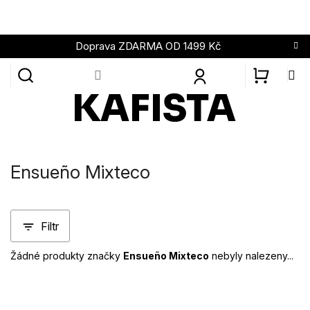
Přejít
na
obsah
Doprava ZDARMA OD 1499 Kč
NÁKUPN
KOŠÍK
Ensueño Mixteco
Filtr
Žádné produkty značky
Ensueño Mixteco
nebyly nalezeny...
Z
á