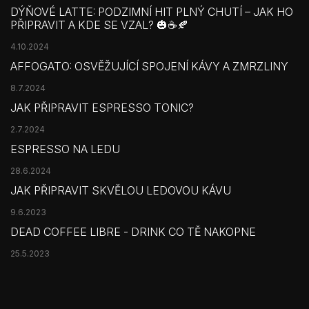
DÝŇOVÉ LATTE: PODZIMNÍ HIT PLNÝ CHUTÍ – JAK HO
PŘIPRAVIT A KDE SE VZAL? 🎃☕🍂
4.10.2024
AFFOGATO: OSVĚŽUJÍCÍ SPOJENÍ KÁVY A ZMRZLINY
8.7.2024
JAK PŘIPRAVIT ESPRESSO TONIC?
2.7.2024
ESPRESSO NA LEDU
28.6.2024
JAK PŘIPRAVIT SKVĚLOU LEDOVOU KÁVU
9.6.2023
DEAD COFFEE LIBRE - DRINK CO TĚ NAKOPNE
25.5.2023