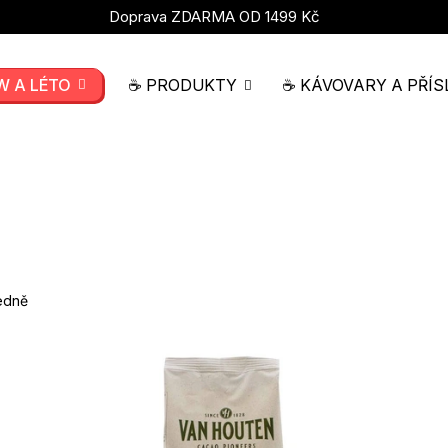
Doprava ZDARMA OD 1499 Kč
W A LÉTO
☕ PRODUKTY
☕ KÁVOVARY A PŘÍS
edně