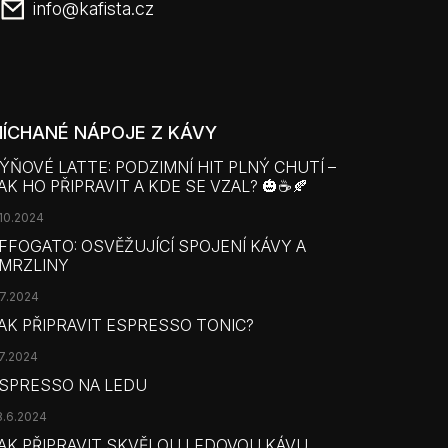
info
@
kafista.cz
ÍCHANÉ NÁPOJE Z KÁVY
ÝŇOVÉ LATTE: PODZIMNÍ HIT PLNÝ CHUTÍ –
AK HO PŘIPRAVIT A KDE SE VZAL? 🎃☕🍂
.10.2024
FFOGATO: OSVĚŽUJÍCÍ SPOJENÍ KÁVY A
MRZLINY
.7.2024
AK PŘIPRAVIT ESPRESSO TONIC?
.7.2024
SPRESSO NA LEDU
8.6.2024
AK PŘIPRAVIT SKVĚLOU LEDOVOU KÁVU