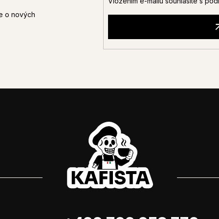
Vložením e-mailu souhlasíte s
pod
ce o nových