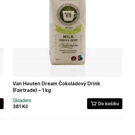
Van Houten Dream Čokoládový Drink
(Fairtrade) – 1 kg
Skladem
u
Do košíku
381 Kč
O
v