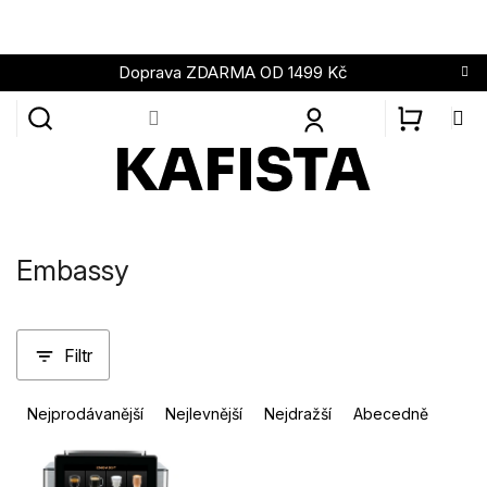
Přejít
na
obsah
Doprava ZDARMA OD 1499 Kč
NÁKUPN
KOŠÍK
Embassy
Filtr
Ř
Nejprodávanější
Nejlevnější
Nejdražší
Abecedně
a
z
V
e
ý