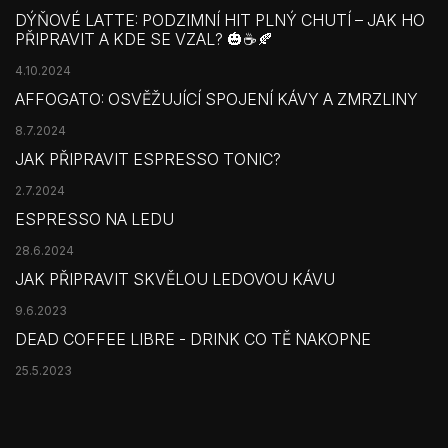
DÝŇOVÉ LATTE: PODZIMNÍ HIT PLNÝ CHUTÍ – JAK HO
PŘIPRAVIT A KDE SE VZAL? 🎃☕🍂
4.10.2024
AFFOGATO: OSVĚŽUJÍCÍ SPOJENÍ KÁVY A ZMRZLINY
8.7.2024
JAK PŘIPRAVIT ESPRESSO TONIC?
2.7.2024
ESPRESSO NA LEDU
28.6.2024
JAK PŘIPRAVIT SKVĚLOU LEDOVOU KÁVU
9.6.2023
DEAD COFFEE LIBRE - DRINK CO TĚ NAKOPNE
25.5.2023