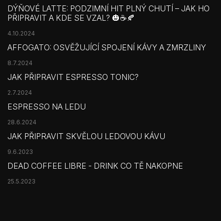
DÝŇOVÉ LATTE: PODZIMNÍ HIT PLNÝ CHUTÍ – JAK HO
PŘIPRAVIT A KDE SE VZAL? 🎃☕🍂
4.10.2024
AFFOGATO: OSVĚŽUJÍCÍ SPOJENÍ KÁVY A ZMRZLINY
8.7.2024
JAK PŘIPRAVIT ESPRESSO TONIC?
2.7.2024
ESPRESSO NA LEDU
28.6.2024
JAK PŘIPRAVIT SKVĚLOU LEDOVOU KÁVU
9.6.2023
DEAD COFFEE LIBRE - DRINK CO TĚ NAKOPNE
25.5.2023