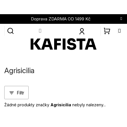
Přejít
na
obsah
Doprava ZDARMA OD 1499 Kč
NÁKUPN
KOŠÍK
Agrisicilia
Filtr
Žádné produkty značky
Agrisicilia
nebyly nalezeny...
Z
á