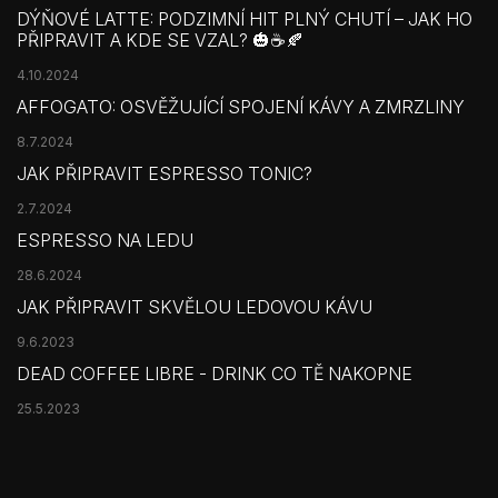
DÝŇOVÉ LATTE: PODZIMNÍ HIT PLNÝ CHUTÍ – JAK HO
PŘIPRAVIT A KDE SE VZAL? 🎃☕🍂
4.10.2024
AFFOGATO: OSVĚŽUJÍCÍ SPOJENÍ KÁVY A ZMRZLINY
8.7.2024
JAK PŘIPRAVIT ESPRESSO TONIC?
2.7.2024
ESPRESSO NA LEDU
28.6.2024
JAK PŘIPRAVIT SKVĚLOU LEDOVOU KÁVU
9.6.2023
DEAD COFFEE LIBRE - DRINK CO TĚ NAKOPNE
25.5.2023