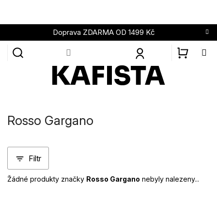
Přejít
na
obsah
Doprava ZDARMA OD 1499 Kč
NÁKUPN
KOŠÍK
Rosso Gargano
Filtr
Žádné produkty značky
Rosso Gargano
nebyly nalezeny...
Z
á