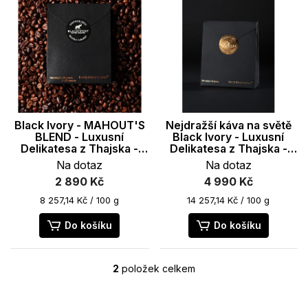
n
p
í
i
p
s
r
p
o
r
d
o
u
d
k
u
Black Ivory - MAHOUT'S
Nejdražší káva na světě
t
k
BLEND - Luxusní
Black Ivory - Luxusní
ů
t
Delikatesa z Thajska -
Delikatesa z Thajska -
35g
35g
ů
Na dotaz
Na dotaz
2 890 Kč
4 990 Kč
Měrná
Měrná
8 257,14 Kč / 100 g
14 257,14 Kč / 100 g
cena:
cena:
Do košíku
Do košíku
2
položek celkem
O
v
l
Z