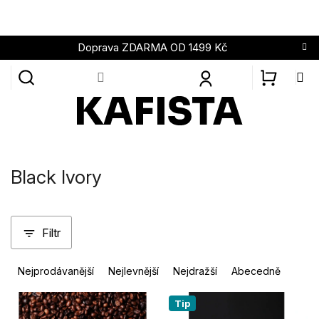
Přejít
na
obsah
Doprava ZDARMA OD 1499 Kč
NÁKUPN
KOŠÍK
Black Ivory
Filtr
Ř
Nejprodávanější
Nejlevnější
Nejdražší
Abecedně
a
z
V
Tip
e
ý