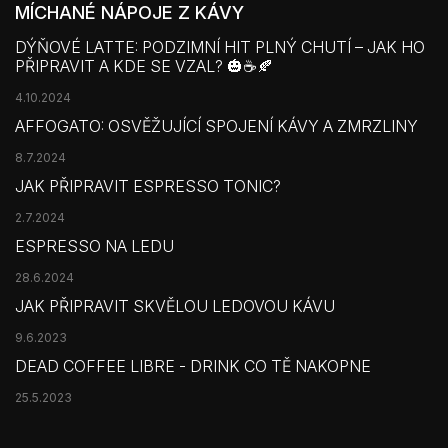
MÍCHANÉ NÁPOJE Z KÁVY
DÝŇOVÉ LATTE: PODZIMNÍ HIT PLNÝ CHUTÍ – JAK HO
PŘIPRAVIT A KDE SE VZAL? 🎃☕🍂
4.10.2024
AFFOGATO: OSVĚŽUJÍCÍ SPOJENÍ KÁVY A ZMRZLINY
8.7.2024
JAK PŘIPRAVIT ESPRESSO TONIC?
2.7.2024
ESPRESSO NA LEDU
28.6.2024
JAK PŘIPRAVIT SKVĚLOU LEDOVOU KÁVU
9.6.2023
DEAD COFFEE LIBRE - DRINK CO TĚ NAKOPNE
25.5.2023