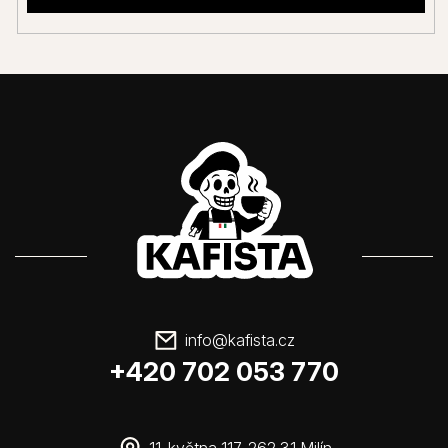
info
@
kafista.cz
+420 702 053 770