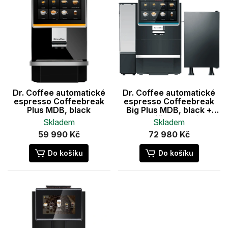
n
p
í
i
p
s
r
p
o
r
d
o
u
d
k
u
Dr. Coffee automatické
Dr. Coffee automatické
t
k
espresso Coffeebreak
espresso Coffeebreak
ů
t
Plus MDB, black
Big Plus MDB, black +
chladnička na mléko
ů
Skladem
Skladem
59 990 Kč
72 980 Kč
Do košíku
Do košíku