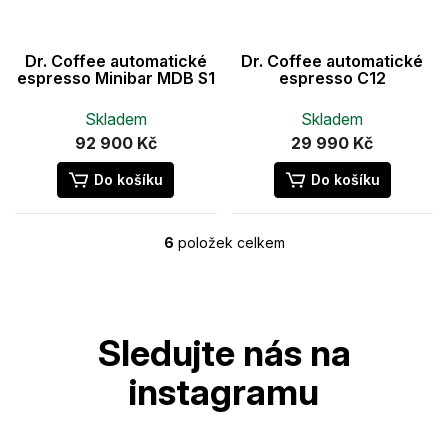
Dr. Coffee automatické
Dr. Coffee automatické
espresso Minibar MDB S1
espresso C12
Skladem
Skladem
92 900 Kč
29 990 Kč
Do košíku
Do košíku
6
položek celkem
O
v
l
Z
á
á
d
p
a
a
c
t
í
í
p
r
v