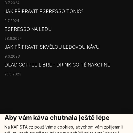
8.7.2024
JAK PŘIPRAVIT ESPRESSO TONIC?
2.7.2024
ESPRESSO NA LEDU
28.6.2024
JAK PŘIPRAVIT SKVĚLOU LEDOVOU KÁVU
9.6.2023
DEAD COFFEE LIBRE - DRINK CO TĚ NAKOPNE
25.5.2023
Aby vám káva chutnala ještě lépe
Na KAFISTA.cz používáme cookies, abychom vám zpříjemnili