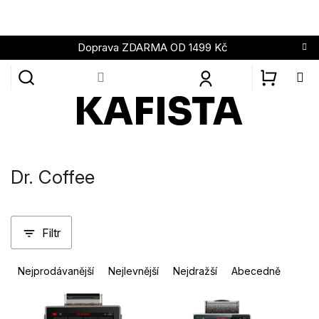
Přejít
na
obsah
Doprava ZDARMA OD 1499 Kč
NÁKUPN
KOŠÍK
Dr. Coffee
Filtr
Ř
Nejprodávanější
Nejlevnější
Nejdražší
Abecedně
a
z
V
e
ý