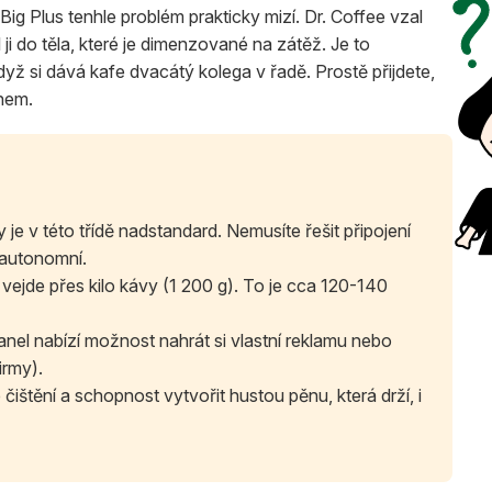
ig Plus tenhle problém prakticky mizí. Dr. Coffee vzal
ji do těla, které je dimenzované na zátěž. Je to
dyž si dává kafe dvacátý kolega v řadě. Prostě přijdete,
nem.
y je v této třídě nadstandard. Nemusíte řešit připojení
 autonomní.
ejde přes kilo kávy (1 200 g). To je cca 120-140
nel nabízí možnost nahrát si vlastní reklamu nebo
irmy).
ištění a schopnost vytvořit hustou pěnu, která drží, i