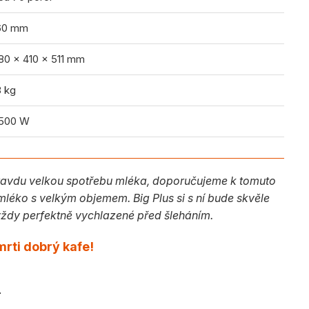
60 mm
80 x 410 x 511 mm
8 kg
 500 W
pravdu velkou spotřebu mléka, doporučujeme k tomuto
 mléko s velkým objemem. Big Plus si s ní bude skvěle
vždy perfektně vychlazené před šleháním.
mrti dobrý kafe!
.