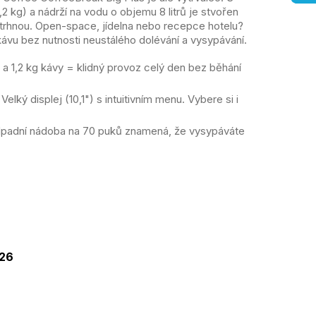
2 kg) a nádrží na vodu o objemu 8 litrů je stvořen
trhnou. Open-space, jídelna nebo recepce hotelu?
ávu bez nutnosti neustálého dolévání a vysypávání.
y a 1,2 kg kávy = klidný provoz celý den bez běhání
Velký displej (10,1") s intuitivním menu. Vybere si i
padní nádoba na 70 puků znamená, že vysypáváte
rná
na:
026