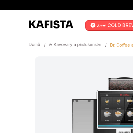
Přejít
na
obsah
🧊☀️ COLD BRE
Domů
☕ Kávovary a příslušenství
Dr. Coffee 