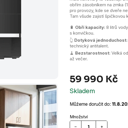
hvězdiček.
obřím zásobníkem na zrnka (1,
pro provozy, kde se dveře ne
Tam všude zajistí špičkovou k
🔋
Obří kapacity:
8 litrů vod
s konvičkou.
👆
Dotyková jednoduchost:
technický antitalent.
🧹
Bezstarostnost:
Velká od
až večer.
59 990 Kč
Mě
Skladem
ce
Můžeme doručit do:
11.8.2
−
+