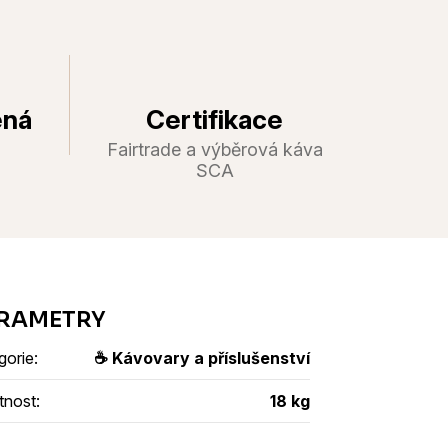
ená
Certifikace
Fairtrade a výběrová káva
SCA
gorie
:
☕ Kávovary a příslušenství
tnost
:
18 kg