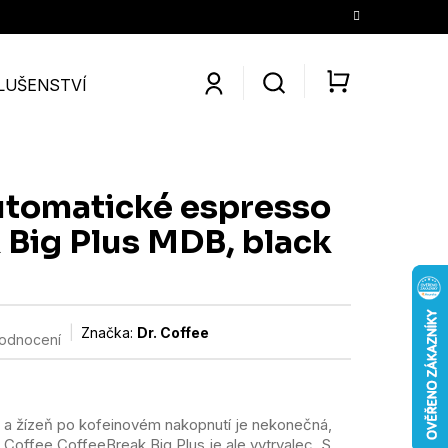
LUŠENSTVÍ
SLEVY
KONTAKTY
O NÁS
KÁV
NÁKUPNÍ
KOŠÍK
automatické espresso
 Big Plus MDB, black
Značka:
Dr. Coffee
hodnocení
ě a žízeň po kofeinovém nakopnutí je nekonečná,
. Coffee CoffeeBreak Big Plus je ale vytrvalec. S