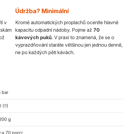
Údržba? Minimální
tí v
Kromě automatických proplachů oceníte hlavně
ryskám
kapacitu odpadní nádoby. Pojme až
70
což
kávových puků
. V praxi to znamená, že se o
vyprazdňování staráte většinou jen jednou denně,
ne po každých pěti kávách.
5 bar
l (!!)
 200 g
ca 70 porcí