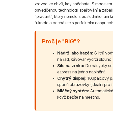
zrovna ve chvíli, kdy spěcháte. S modelem B
osvědčenou technologii spařování a zabalil 
"pracant", který nemele z posledního, ani k
ťuknete a odcházíte s perfektním cappucci
Proč je "BIG"?
Nádrž jako bazén:
8 litrů vod
na řad, kávovar vydrží dlouho
Silo na zrnka:
Do násypky se v
espress na jedno naplnění!
Chytrý displej:
10,1palcový pa
spořič obrazovky (ideální pro f
Mléčný systém:
Automatické č
když běžíte na meeting.