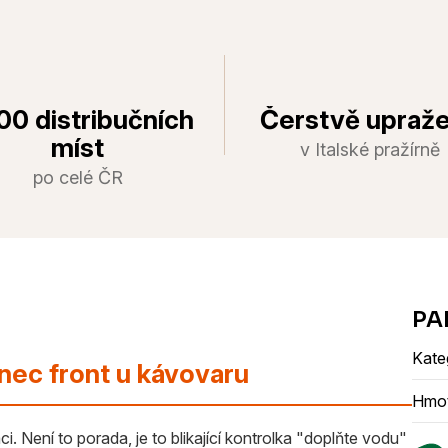
00 distribučních
Čerstvě upraž
míst
v Italské pražírně
po celé ČR
Kate
nec front u kávovaru
Hmo
i. Není to porada, je to blikající kontrolka "doplňte vodu"