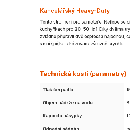
Kancelářský Heavy-Duty
Tento stroj není pro samotáře. Nejlépe se cí
kuchyňkách pro
20–50 lidí
. Díky dvěma t
zvládne připravit dvě espressa najednou, 
ranní špičku u kávovaru výrazně urychlí.
Technické kosti (parametry)
Tlak čerpadla
1
Objem nádrže na vodu
8 
Kapacita násypky
1
Odpadní nádoba
c