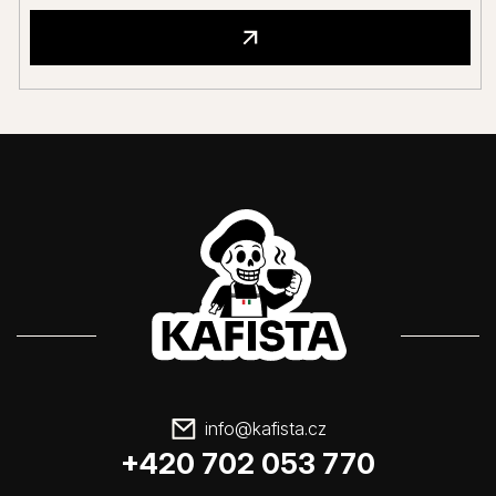
info
@
kafista.cz
+420 702 053 770