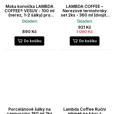
Moka konvička LAMBDA
LAMBDA COFFEE –
COFFEE® VESUV - 100 ml
Nerezové termohrnky
(nerez, 1–2 šálky) pro
set 2ks - 360 ml (dvojitá
všechny druhy vařičů
stěna)
Skladem
Skladem
921 Kč
890 Kč
1 090 Kč
Do košíku
Do košíku
Porcelánové šálky na
Lambda Coffee Ruční
cappuccino 180 ml 2ks
mlýnek na kávu z