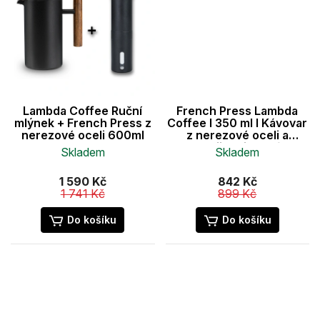
Lambda Coffee Ruční
French Press Lambda
mlýnek + French Press z
Coffee I 350 ml I Kávovar
nerezové oceli 600ml
z nerezové oceli a
dvojitou izolací
Skladem
Skladem
Průměrné
1 590 Kč
842 Kč
hodnocení
1 741 Kč
899 Kč
produktu
je
Do košíku
Do košíku
5,0
z
5
hvězdiček.