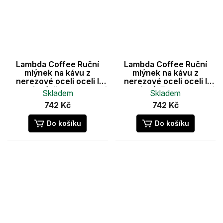
Lambda Coffee Ruční
Lambda Coffee Ruční
mlýnek na kávu z
mlýnek na kávu z
nerezové oceli oceli I
nerezové oceli oceli I
Keramický třmen I Plynulá
Keramický třmen I Plynulá
Skladem
Skladem
regulace mletí (modrý)
regulace mletí (červený)
742 Kč
742 Kč
Do košíku
Do košíku