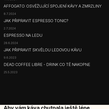
AFFOGATO: OSVĚŽUJÍCÍ SPOJENÍ KÁVY A ZMRZLINY
8.7.2024
JAK PŘIPRAVIT ESPRESSO TONIC?
2.7.2024
ESPRESSO NA LEDU
28.6.2024
JAK PŘIPRAVIT SKVĚLOU LEDOVOU KÁVU
9.6.2023
DEAD COFFEE LIBRE - DRINK CO TĚ NAKOPNE
25.5.2023
Aby vám káva chutnala ještě lépe