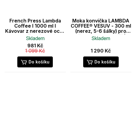
French Press Lambda
Moka konvička LAMBDA
Coffee I 1000 ml I
COFFEE® VESUV - 300 ml
Kávovar z nerezové oceli
(nerez, 5-6 šálky) pro
a dvojitou izolací
všechny druhy vařičů
Skladem
Skladem
981 Kč
1 099 Kč
1 290 Kč
Do košíku
Do košíku