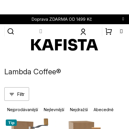
Přejít
na
obsah
Doprava ZDARMA OD 1499 Kč
NÁKUPN
KOŠÍK
Lambda Coffee®
Filtr
Ř
Nejprodávanější
Nejlevnější
Nejdražší
Abecedně
a
z
V
Tip
e
ý