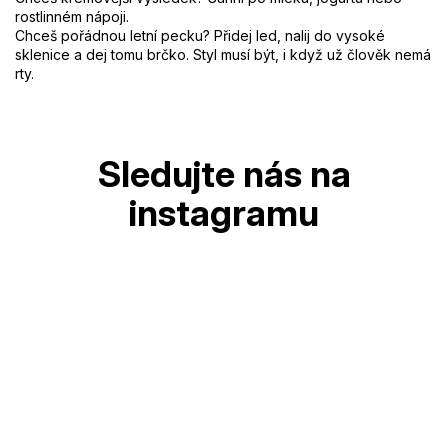
rostlinném nápoji.
Chceš pořádnou letní pecku? Přidej led, nalij do vysoké
sklenice a dej tomu brčko. Styl musí být, i když už člověk nemá
rty.
Z
á
p
a
t
í