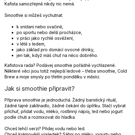
Kafista samozřejmě nikdy nic nemá.
Smoothie si můžeš vychutnat:
k snídani nebo svačině,
po sportu nebo delší procházce,
v práci jako rychlé osvěžení,
v létě s ledem,
jako základ pro domácí ovocné drinky,
jen tak, když máš chuť na něco dobrého.
Kafistova rada? Podávej smoothie pořádně vychlazené.
Některé věci jsou totiž nejlepší ledové – třeba smoothie, Cold
Brew a moje smysly po třetím pondělku v měsíci.
Jak si smoothie připravit?
Příprava smoothie je jednoduchá. Žádný baristický rituál,
žádné tajné zaklínadlo, žádné čekání do úplňku. Stačí vybrat
příchuť, přidat vodu, mléko, rostlinný nápoj, led nebo jogurt
podle chuti a rozmixovat do hladka.
Chceš lehčí verzi? Přidej vodu nebo led.
Chceš krémovější výsledek? Sáhni po mléku, jogurtu nebo