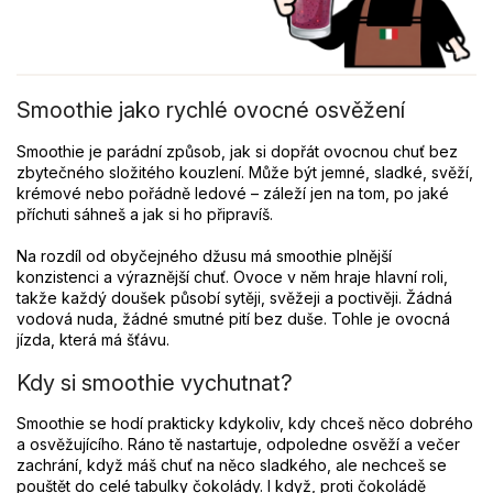
Smoothie jako rychlé ovocné osvěžení
Smoothie je parádní způsob, jak si dopřát ovocnou chuť bez
zbytečného složitého kouzlení. Může být jemné, sladké, svěží,
krémové nebo pořádně ledové – záleží jen na tom, po jaké
příchuti sáhneš a jak si ho připravíš.
Na rozdíl od obyčejného džusu má smoothie plnější
konzistenci a výraznější chuť. Ovoce v něm hraje hlavní roli,
takže každý doušek působí sytěji, svěžeji a poctivěji. Žádná
vodová nuda, žádné smutné pití bez duše. Tohle je ovocná
jízda, která má šťávu.
Kdy si smoothie vychutnat?
Smoothie se hodí prakticky kdykoliv, kdy chceš něco dobrého
a osvěžujícího. Ráno tě nastartuje, odpoledne osvěží a večer
zachrání, když máš chuť na něco sladkého, ale nechceš se
pouštět do celé tabulky čokolády. I když, proti čokoládě