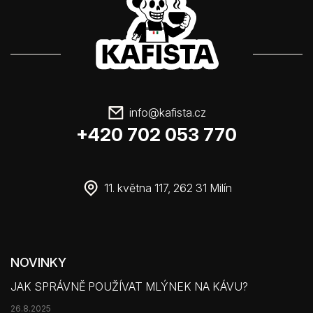
info
@
kafista.cz
+420 702 053 770
11. května 117, 262 31 Milín
NOVINKY
JAK SPRÁVNĚ POUŽÍVAT MLÝNEK NA KÁVU?
26.8.2025