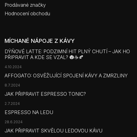
Prodávané značky
Hodnocení obchodu
MÍCHANÉ NÁPOJE Z KÁVY
DÝŇOVÉ LATTE: PODZIMNÍ HIT PLNÝ CHUTÍ – JAK HO
PŘIPRAVIT A KDE SE VZAL? 🎃☕🍂
4.10.2024
AFFOGATO: OSVĚŽUJÍCÍ SPOJENÍ KÁVY A ZMRZLINY
8.7.2024
JAK PŘIPRAVIT ESPRESSO TONIC?
2.7.2024
ESPRESSO NA LEDU
28.6.2024
JAK PŘIPRAVIT SKVĚLOU LEDOVOU KÁVU