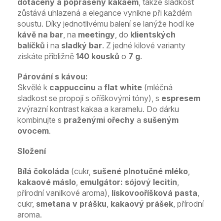
dotáčený a poprášený kakaem
, takže sladkost
zůstává uhlazená a elegance vynikne při každém
soustu. Díky jednotlivému balení se lanýže hodí ke
kávě na bar
, na
meetingy
, do
klientských
balíčků
i na
sladký bar
. Z jedné kilové varianty
získáte přibližně
140 kousků
o
7 g
.
Párování s kávou:
Skvělé k
cappuccinu
a
flat white
(mléčná
sladkost se propojí s oříškovými tóny), s
espresem
zvýrazní kontrast kakaa a karamelu. Do dárku
kombinujte s
praženými ořechy
a
sušeným
ovocem
.
Složení
Bílá čokoláda
(cukr,
sušené plnotučné mléko
,
kakaové máslo
,
emulgátor: sójový lecitin
,
přírodní vanilkové aroma),
lískovooříšková pasta
,
cukr,
smetana v prášku
,
kakaový prášek
, přírodní
aroma.