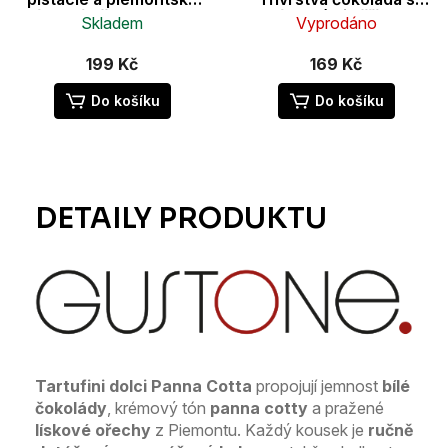
lískové ořechy 100 g
lískovými oříšky
Skladem
Vyprodáno
Piemonte IGP a
mandlemi 110 g | Venchi
199 Kč
169 Kč
Do košíku
Do košíku
Tartufini dolci Panna Cotta
propojují jemnost
bílé
čokolády
, krémový tón
panna cotty
a pražené
lískové ořechy
z Piemontu. Každý kousek je
ručně