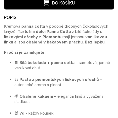
Krémová
panna cotta
v podobě drobných čokoládových
lanýžů.
Tartufini dolci Panna Cotta
z bílé čokolády s
lískovými ořechy z Piemontu
mají jemnou
vanilkovou
linku
a jsou
obalené v kakaovém prachu
.
Bez lepku.
Proč si je zamilujete:
🍫
Bílá čokoláda + panna cotta
– sametová, jemně
vanilková chuť
🌰
Pasta z piemontských lískových ořechů
–
autentické aroma a plnost
🌟
Obalené kakaem
– elegantní finiš a vyvážená
sladkost
🎁
7g -
každý kousek