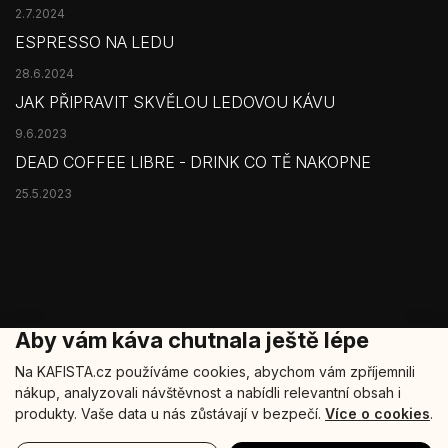
2.7.2024
ESPRESSO NA LEDU
28.6.2024
JAK PŘIPRAVIT SKVĚLOU LEDOVOU KÁVU
9.6.2023
DEAD COFFEE LIBRE - DRINK CO TĚ NAKOPNE
25.5.2023
Aby vám káva chutnala ještě lépe
Na KAFISTA.cz používáme cookies, abychom vám zpříjemnili
nákup, analyzovali návštěvnost a nabídli relevantní obsah i
Copyright 2026
Kafista
. Všechna práva vyhrazena.
produkty. Vaše data u nás zůstávají v bezpečí.
Více o cookies
.
Šablonu nakódoval
REJ Media