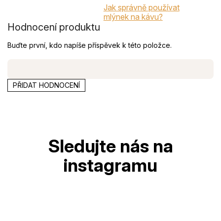
Jak správně používat
mlýnek na kávu?
Hodnocení produktu
Buďte první, kdo napíše příspěvek k této položce.
PŘIDAT HODNOCENÍ
Z
á
p
a
t
í