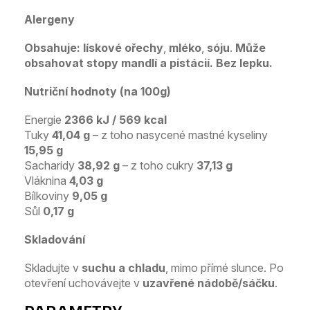
Alergeny
Obsahuje:
lískové ořechy
,
mléko
,
sóju
.
Může
obsahovat stopy mandlí a pistácií.
Bez lepku.
Nutriční hodnoty (na 100g)
Energie
2366 kJ / 569 kcal
Tuky
41,04 g
– z toho nasycené mastné kyseliny
15,95 g
Sacharidy
38,92 g
– z toho cukry
37,13 g
Vláknina
4,03 g
Bílkoviny
9,05 g
Sůl
0,17 g
Skladování
Skladujte v
suchu a chladu
, mimo přímé slunce. Po
otevření uchovávejte v
uzavřené nádobě/sáčku
.