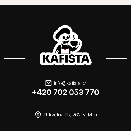
info
@
kafista.cz
+420 702 053 770
11. května 117, 262 31 Milín