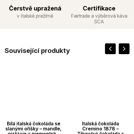
Čerstvě upražená
Certifikace
v Italské pražírně
Fairtrade a výběrová káva
SCA
Související produkty
Bílá italská čokoláda se
Italská čokoláda
slanými oříšky – mandle,
Cremino 1878 –
pistácie a piemontské
Třívrstvá čokoláda s