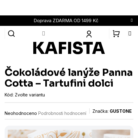
Přejít
na
obsah
Doprava ZDARMA OD 1499 Kč
NÁKUPN
KOŠÍK
Čokoládové lanýže Panna
Cotta – Tartufini dolci
Kód:
Zvolte variantu
Průměrné
Značka:
GUSTONE
Neohodnoceno
Podrobnosti hodnocení
hodnocení
produktu
je
0,0