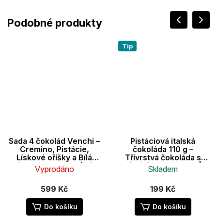
Tip
Sada 4 čokolád Venchi –
Pistáciová italská
Cremino, Pistácie,
čokoláda 110 g –
Lískové oříšky a Bílá
Třívrstvá čokoláda s
čokoláda se slanými
pistáciovou pastou |
Vyprodáno
Skladem
ořechy
Venchi
Průměrné
599 Kč
199 Kč
hodnocení
produktu
Do košíku
Do košíku
je