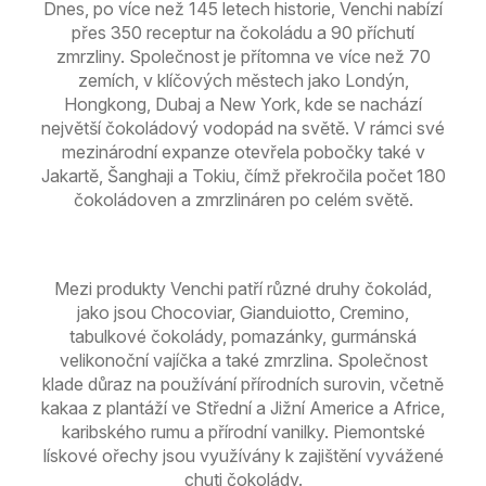
Dnes, po více než 145 letech historie, Venchi nabízí
přes 350 receptur na čokoládu a 90 příchutí
zmrzliny. Společnost je přítomna ve více než 70
zemích, v klíčových městech jako Londýn,
Hongkong, Dubaj a New York, kde se nachází
největší čokoládový vodopád na světě. V rámci své
mezinárodní expanze otevřela pobočky také v
Jakartě, Šanghaji a Tokiu, čímž překročila počet 180
čokoládoven a zmrzlináren po celém světě.
Mezi produkty Venchi patří různé druhy čokolád,
jako jsou Chocoviar, Gianduiotto, Cremino,
tabulkové čokolády, pomazánky, gurmánská
velikonoční vajíčka a také zmrzlina. Společnost
klade důraz na používání přírodních surovin, včetně
kakaa z plantáží ve Střední a Jižní Americe a Africe,
karibského rumu a přírodní vanilky. Piemontské
lískové ořechy jsou využívány k zajištění vyvážené
chuti čokolády.