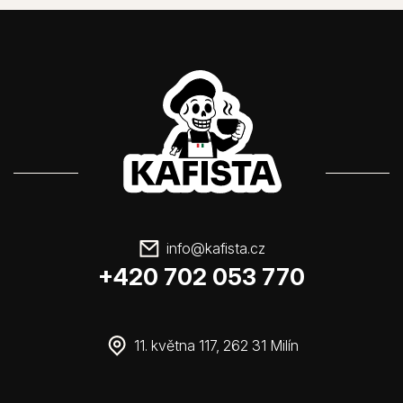
info
@
kafista.cz
+420 702 053 770
11. května 117, 262 31 Milín