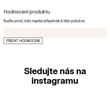
5,0
z
5
Hodnocení produktu
hvězdiček.
Buďte první, kdo napíše příspěvek k této položce.
PŘIDAT HODNOCENÍ
Z
á
p
a
t
í