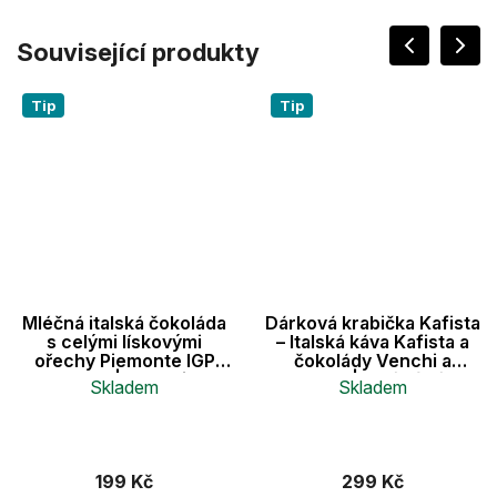
Související produkty
Tip
Tip
Mléčná italská čokoláda
Dárková krabička Kafista
s celými lískovými
– Italská káva Kafista a
ořechy Piemonte IGP
čokolády Venchi a
100 g | Venchi
Gustone | Ideální dárek
Skladem
Skladem
pro milovníky kávy
199 Kč
299 Kč