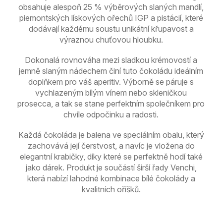
obsahuje alespoň 25 % výběrových slaných mandlí,
piemontských lískových ořechů IGP a pistácií, které
dodávají každému soustu unikátní křupavost a
výraznou chuťovou hloubku.
Dokonalá rovnováha mezi sladkou krémovostí a
jemně slaným nádechem činí tuto čokoládu ideálním
doplňkem pro váš aperitiv. Výborně se páruje s
vychlazeným bílým vínem nebo skleničkou
prosecca, a tak se stane perfektním společníkem pro
chvíle odpočinku a radosti.
Každá čokoláda je balena ve speciálním obalu, který
zachovává její čerstvost, a navíc je vložena do
elegantní krabičky, díky které se perfektně hodí také
jako dárek. Produkt je součástí širší řady Venchi,
která nabízí lahodné kombinace bílé čokolády a
kvalitních oříšků.