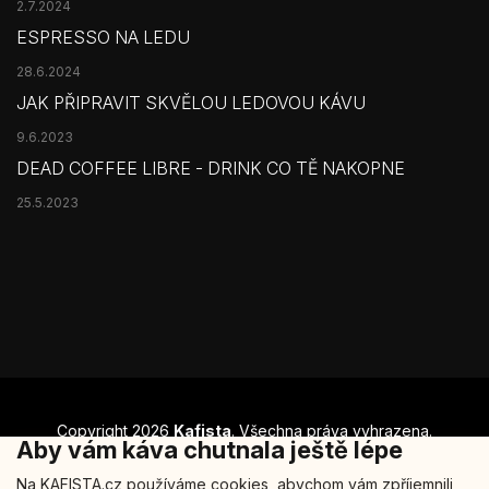
2.7.2024
ESPRESSO NA LEDU
28.6.2024
JAK PŘIPRAVIT SKVĚLOU LEDOVOU KÁVU
9.6.2023
DEAD COFFEE LIBRE - DRINK CO TĚ NAKOPNE
25.5.2023
Copyright 2026
Kafista
. Všechna práva vyhrazena.
Aby vám káva chutnala ještě lépe
Šablonu nakódoval
REJ Media
Na KAFISTA.cz používáme cookies, abychom vám zpříjemnili