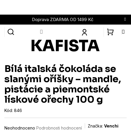
Přejít
na
obsah
Doprava ZDARMA OD 1499 Kč
NÁKUPN
KOŠÍK
Bílá italská čokoláda se
slanými oříšky – mandle,
pistácie a piemontské
lískové ořechy 100 g
Kód:
846
Průměrné
Značka:
Venchi
Neohodnoceno
Podrobnosti hodnocení
hodnocení