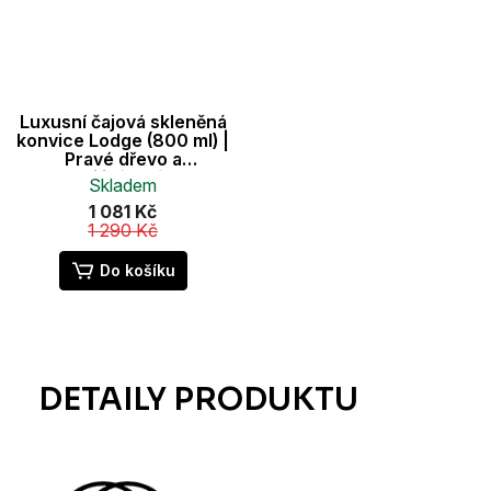
Luxusní čajová skleněná
konvice Lodge (800 ml) |
Pravé dřevo a
borosilikátové sklo
Skladem
1 081 Kč
1 290 Kč
Do košíku