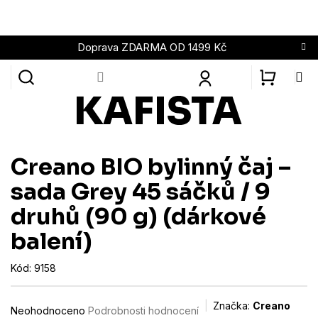
Přejít
na
obsah
Doprava ZDARMA OD 1499 Kč
NÁKUPN
KOŠÍK
Creano BIO bylinný čaj –
sada Grey 45 sáčků / 9
druhů (90 g) (dárkové
balení)
Kód:
9158
Průměrné
Značka:
Creano
Neohodnoceno
Podrobnosti hodnocení
hodnocení