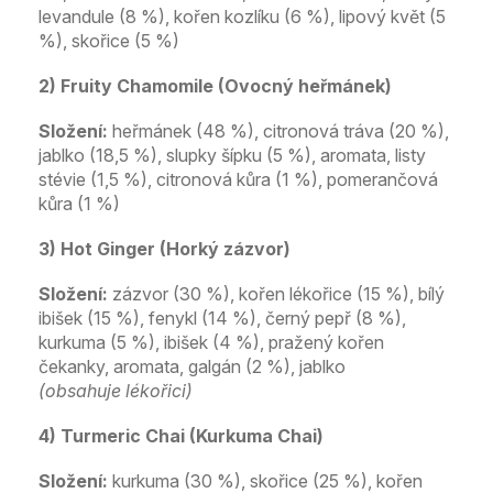
levandule (8 %), kořen kozlíku (6 %), lipový květ (5
%), skořice (5 %)
2) Fruity Chamomile (Ovocný heřmánek)
Složení:
heřmánek (48 %), citronová tráva (20 %),
jablko (18,5 %), slupky šípku (5 %), aromata, listy
stévie (1,5 %), citronová kůra (1 %), pomerančová
kůra (1 %)
3) Hot Ginger (Horký zázvor)
Složení:
zázvor (30 %), kořen lékořice (15 %), bílý
ibišek (15 %), fenykl (14 %), černý pepř (8 %),
kurkuma (5 %), ibišek (4 %), pražený kořen
čekanky, aromata, galgán (2 %), jablko
(obsahuje lékořici)
4) Turmeric Chai (Kurkuma Chai)
Složení:
kurkuma (30 %), skořice (25 %), kořen