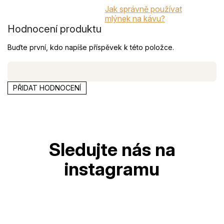
Jak správně používat
mlýnek na kávu?
Hodnocení produktu
Buďte první, kdo napíše příspěvek k této položce.
PŘIDAT HODNOCENÍ
Z
á
p
a
t
í