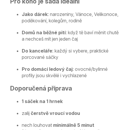
Pro koho je sada ideální
Jako dárek
: narozeniny, Vánoce, Velikonoce,
poděkování, kolegům, rodině
Domů na běžné pití
: když tě baví měnit chutě
a nechceš mít jen jeden čaj
Do kanceláře
: každý si vybere, praktické
porcované sáčky
Pro domácí ledový čaj
: ovocné/bylinné
profily jsou skvělé i vychlazené
Doporučená příprava
1 sáček na 1 hrnek
zalij
čerstvě vroucí vodou
nech louhovat
minimálně 5 minut