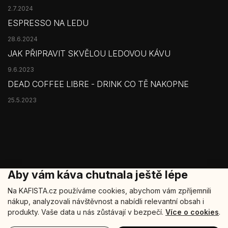
2.7.2024
ESPRESSO NA LEDU
28.6.2024
JAK PŘIPRAVIT SKVĚLOU LEDOVOU KÁVU
9.6.2023
DEAD COFFEE LIBRE - DRINK CO TĚ NAKOPNE
25.5.2023
Aby vám káva chutnala ještě lépe
Na KAFISTA.cz používáme cookies, abychom vám zpříjemnili
nákup, analyzovali návštěvnost a nabídli relevantní obsah i
Copyright 2026
Kafista
. Všechna práva vyhrazena.
produkty. Vaše data u nás zůstávají v bezpečí.
Více o cookies
.
Šablonu nakódoval
REJ Media