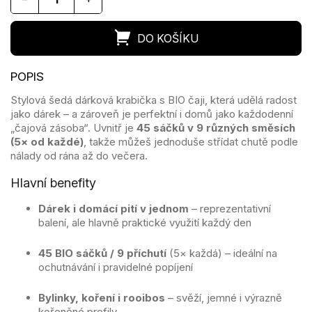
Stylová šedá dárková krabička s BIO čaji, která udělá radost
jako dárek – a zároveň je perfektní i domů jako každodenní
„čajová zásoba“. Uvnitř je
45 sáčků v 9 různých směsích
(5× od každé)
, takže můžeš jednoduše střídat chutě podle
nálady od rána až do večera.
Hlavní benefity
Dárek i domácí pití v jednom
– reprezentativní
balení, ale hlavně praktické využití každý den
45 BIO sáčků / 9 příchutí
(5× každá) – ideální na
ochutnávání i pravidelné popíjení
Bylinky, koření i rooibos
– svěží, jemné i výrazně
kořeněné profily