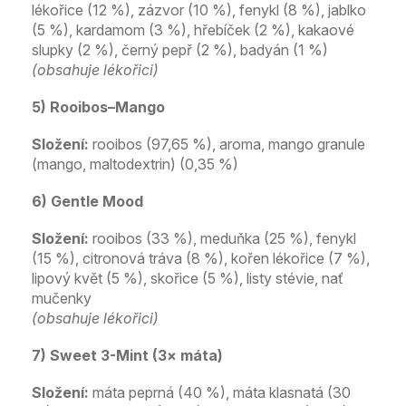
lékořice (12 %), zázvor (10 %), fenykl (8 %), jablko
(5 %), kardamom (3 %), hřebíček (2 %), kakaové
slupky (2 %), černý pepř (2 %), badyán (1 %)
(obsahuje lékořici)
5) Rooibos–Mango
Složení:
rooibos (97,65 %), aroma, mango granule
(mango, maltodextrin) (0,35 %)
6) Gentle Mood
Složení:
rooibos (33 %), meduňka (25 %), fenykl
(15 %), citronová tráva (8 %), kořen lékořice (7 %),
lipový květ (5 %), skořice (5 %), listy stévie, nať
mučenky
(obsahuje lékořici)
7) Sweet 3-Mint (3× máta)
Složení:
máta peprná (40 %), máta klasnatá (30