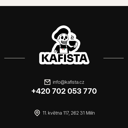
info
@
kafista.cz
+420 702 053 770
11. května 117, 262 31 Milín