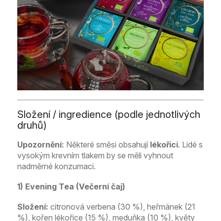
Složení / ingredience (podle jednotlivých
druhů)
Upozornění:
Některé směsi obsahují
lékořici
. Lidé s
vysokým krevním tlakem by se měli vyhnout
nadměrné konzumaci.
1) Evening Tea (Večerní čaj)
Složení:
citronová verbena (30 %), heřmánek (21
%), kořen lékořice (15 %), meduňka (10 %), květy