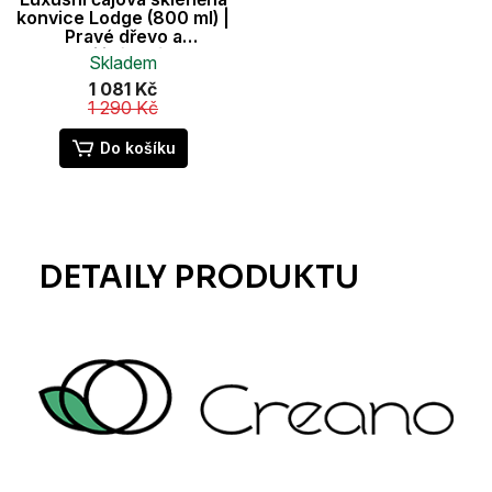
konvice Lodge (800 ml) |
Pravé dřevo a
borosilikátové sklo
Skladem
1 081 Kč
1 290 Kč
Do košíku