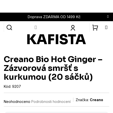
Přejít
na
obsah
Doprava ZDARMA OD 1499 Kč
NÁKUPN
KOŠÍK
Creano Bio Hot Ginger –
Zázvorová smršť s
kurkumou (20 sáčků)
Kód:
9207
Průměrné
Značka:
Creano
Neohodnoceno
Podrobnosti hodnocení
hodnocení
produktu