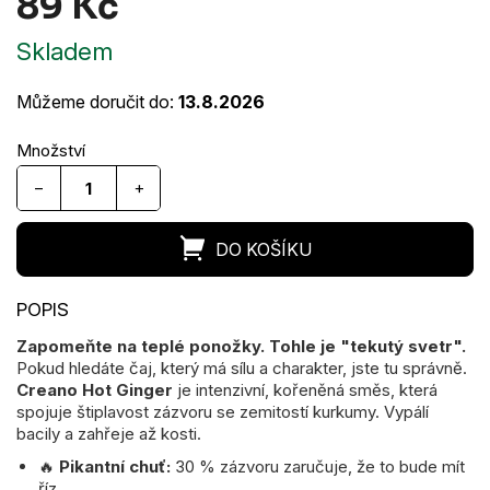
89 Kč
Měrná
Skladem
cena:
Můžeme doručit do:
13.8.2026
−
+
Zapomeňte na teplé ponožky. Tohle je "tekutý svetr".
Pokud hledáte čaj, který má sílu a charakter, jste tu správně.
Creano Hot Ginger
je intenzivní, kořeněná směs, která
spojuje štiplavost zázvoru se zemitostí kurkumy. Vypálí
bacily a zahřeje až kosti.
🔥
Pikantní chuť:
30 % zázvoru zaručuje, že to bude mít
říz.