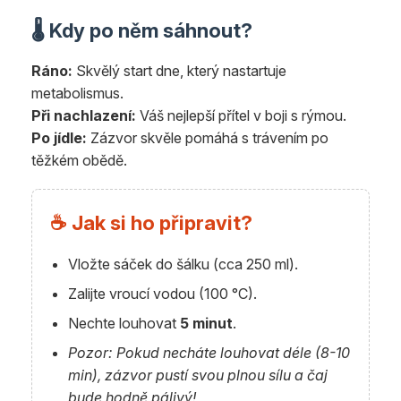
🌡️ Kdy po něm sáhnout?
Ráno:
Skvělý start dne, který nastartuje
metabolismus.
Při nachlazení:
Váš nejlepší přítel v boji s rýmou.
Po jídle:
Zázvor skvěle pomáhá s trávením po
těžkém obědě.
☕ Jak si ho připravit?
Vložte sáček do šálku (cca 250 ml).
Zalijte vroucí vodou (100 °C).
Nechte louhovat
5 minut
.
Pozor: Pokud necháte louhovat déle (8-10
min), zázvor pustí svou plnou sílu a čaj
bude hodně pálivý!