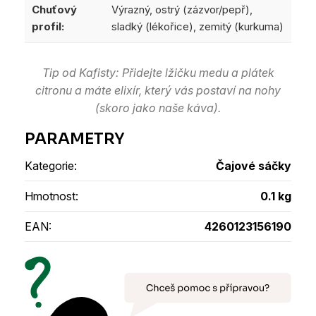
Chuťový
Výrazný, ostrý (zázvor/pepř),
profil:
sladký (lékořice), zemitý (kurkuma)
Tip od Kafisty: Přidejte lžičku medu a plátek
citronu a máte elixír, který vás postaví na nohy
(skoro jako naše káva).
Kategorie
:
Čajové sáčky
Hmotnost
:
0.1 kg
EAN
:
4260123156190