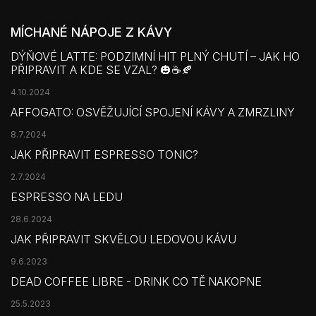
MÍCHANÉ NÁPOJE Z KÁVY
DÝŇOVÉ LATTE: PODZIMNÍ HIT PLNÝ CHUTÍ – JAK HO
PŘIPRAVIT A KDE SE VZAL? 🎃☕🍂
4.10.2024
AFFOGATO: OSVĚŽUJÍCÍ SPOJENÍ KÁVY A ZMRZLINY
8.7.2024
JAK PŘIPRAVIT ESPRESSO TONIC?
2.7.2024
ESPRESSO NA LEDU
28.6.2024
JAK PŘIPRAVIT SKVĚLOU LEDOVOU KÁVU
9.6.2023
DEAD COFFEE LIBRE - DRINK CO TĚ NAKOPNE
25.5.2023