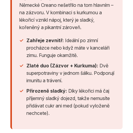
Německé Creano nešetřilo na tom hlavním –
na zázvoru. V kombinaci s kurkumou a
lékořicí vznikl nápoj, který je sladký,
kořeněný a pikantní zároveň.
✓
Zahřeje zevnitř:
Ideální po zimní
procházce nebo když máte v kanceláři
zimu. Funguje okamžitě.
✓
Zlaté duo (Zázvor + Kurkuma):
Dvě
superpotraviny v jednom šálku. Podporují
imunitu a trávení.
✓
Přirozeně sladký:
Díky lékořici má čaj
příjemný sladký dojezd, takže nemusíte
přidávat cukr ani med (pokud vyloženě
nechcete).