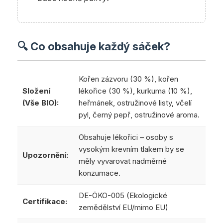
🔍 Co obsahuje každý sáček?
Kořen zázvoru (30 %), kořen
Složení
lékořice (30 %), kurkuma (10 %),
(Vše BIO):
heřmánek, ostružinové listy, včelí
pyl, černý pepř, ostružinové aroma.
Obsahuje lékořici – osoby s
vysokým krevním tlakem by se
Upozornění:
měly vyvarovat nadměrné
konzumace.
DE-ÖKO-005 (Ekologické
Certifikace:
zemědělství EU/mimo EU)