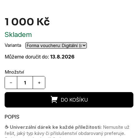
A
1 000 Kč
R
Měrná
M
Skladem
cena:
Varianta
A
Můžeme doručit do:
13.8.2026
−
+
☕
Univerzální dárek ke každé příležitosti:
Nemusíte už
řešit, jaký typ kávy či příslušenství obdarovaný preferuje.