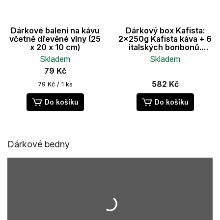
Dárkové balení na kávu
Dárkový box Kafista:
včetně dřevěné vlny (25
2x250g Kafista káva + 6
x 20 x 10 cm)
italských bonbonů.
Dárkově baleno se
Skladem
Skladem
dřevitou vlnou.
79 Kč
Průměrné
hodnocení
582 Kč
Měrná
79 Kč / 1 ks
produktu
cena:
je
Do košíku
Do košíku
5,0
z
5
hvězdiček.
Dárkové bedny