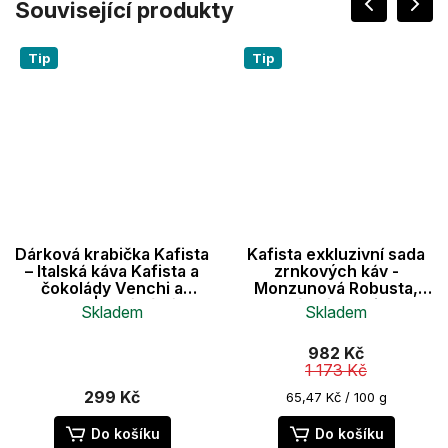
Související produkty
Tip
Tip
Dárková krabička Kafista
Kafista exkluzivní sada
– Italská káva Kafista a
zrnkových káv -
čokolády Venchi a
Monzunová Robusta,
Gustone | Ideální dárek
Brazílská Arabica &
Skladem
Skladem
pro milovníky kávy
Seven Wonders Směs -
Fairtrade" 3x500g
Průměrné
982 Kč
hodnocení
1 173 Kč
produktu
je
299 Kč
Měrná
65,47 Kč / 100 g
cena:
5,0
z
Do košíku
Do košíku