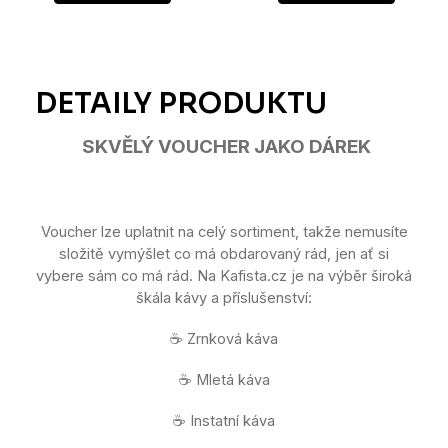
5
hvězdiček.
SKVĚLÝ VOUCHER JAKO DÁREK
Voucher lze uplatnit na celý sortiment, takže nemusíte
složitě vymýšlet co má obdarovaný rád, jen ať si
vybere sám co má rád. Na Kafista.cz je na výběr široká
škála kávy a příslušenství:
☕ Zrnková káva
☕ Mletá káva
☕ Instatní káva