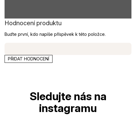
Hodnocení produktu
Buďte první, kdo napíše příspěvek k této položce.
PŘIDAT HODNOCENÍ
Z
á
p
a
t
í