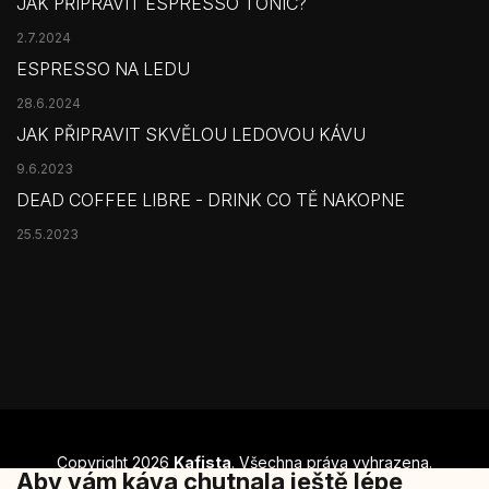
JAK PŘIPRAVIT ESPRESSO TONIC?
2.7.2024
ESPRESSO NA LEDU
28.6.2024
JAK PŘIPRAVIT SKVĚLOU LEDOVOU KÁVU
9.6.2023
DEAD COFFEE LIBRE - DRINK CO TĚ NAKOPNE
25.5.2023
Copyright 2026
Kafista
. Všechna práva vyhrazena.
Aby vám káva chutnala ještě lépe