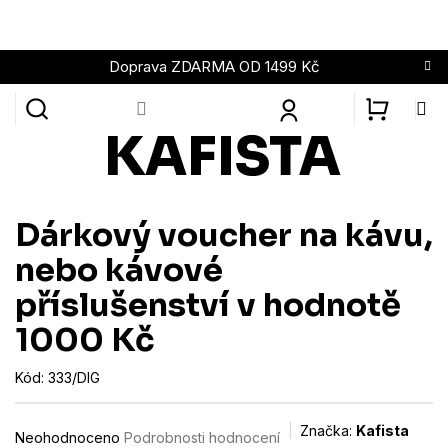
Přejít
na
obsah
Doprava ZDARMA OD 1499 Kč
NÁKUPN
KOŠÍK
Dárkový voucher na kávu,
nebo kávové
příslušenství v hodnotě
1000 Kč
Kód:
333/DIG
Průměrné
Značka:
Kafista
Neohodnoceno
Podrobnosti hodnocení
hodnocení