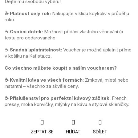
Dejte mu svobodu výběru!
☕
Platnost celý rok:
Nakupujte v klidu kdykoliv v průběhu
roku
☕
Osobní dotek:
Možnost přidání vlastního věnování či
textu pro obdarovaného
☕
Snadná uplatnitelnost:
Voucher je možné uplatnit přímo
v košíku na Kafista.cz.
Co všechno můžete koupit s naším voucherem?
☕ Kvalitní káva ve všech formách:
Zrnková, mletá nebo
instantní – všechno za skvělé ceny.
☕ Příslušenství pro perfektní kávový zážitek:
French
pressy, moka konvičky, mlýnky na kávu a stylové skleničky.
ZEPTAT SE
HLÍDAT
SDÍLET