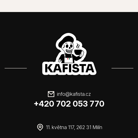
info
@
kafista.cz
+420 702 053 770
11. května 117, 262 31 Milín