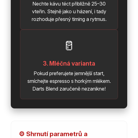
Nechte kávu téct přibližně 25–30
vteřin. Stejně jako u házení, i tady
rozhoduje přesný timing a rytmus.
🥛
3. Mléčná varianta
Pokud preferujete jemnější start,
smíchejte espresso s horkým mlékem.
Darts Blend zaručeně nezanikne!
⚙️ Shrnutí parametrů a