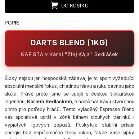
DARTS BLEND (1KG)
KAFISTA x Karel "Zlej Kája" Sedláček
Šipky nejsou jen hospodská zábava, je to sport vyžadující
absolutní mentální fokus, chladnou hlavu a ruku pevnou jako
skála. Právě proto jsme se spojili s českou šipkařskou
legendou,
Karlem Sedláčkem
, a namíchali kávu stvořenou
přímo pro potřeby hráčů. Tento vyladěný Espresso Blend
vás spolehlivě udrží v zóně během dlouhých tréninků i
vypjatých ligových zápasů. Poskytuje stabilní přísun
energie bez nepříjemného třesu rukou, takže vaše šipky