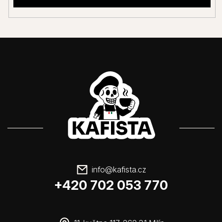
info
@
kafista.cz
+420 702 053 770