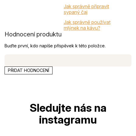
Jak správně připravit
sypaný čaj
Jak správně používat
mlýnek na kávu?
Hodnocení produktu
Buďte první, kdo napíše příspěvek k této položce.
PŘIDAT HODNOCENÍ
Z
á
p
a
t
í