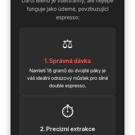
Darts Blend je všestranný, ale nejlépe
funguje jako úderné, povzbuzující
espresso:
⚖️
1. Správná dávka
Namletí 18 gramů do dvojité páky je
váš ideální odrazový můstek pro silné
double espresso.
⏱️
2. Precizní extrakce