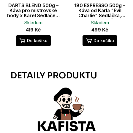
DARTS BLEND 500g –
180 ESPRESSO 500g –
Káva pro mistrovské
Káva od Karla "Evil
hody x Karel Sedláček,
Charlie" Sedláčka,
espresso blend
espresso pražení
Skladem
Skladem
419 Kč
499 Kč
Do košíku
Do košíku