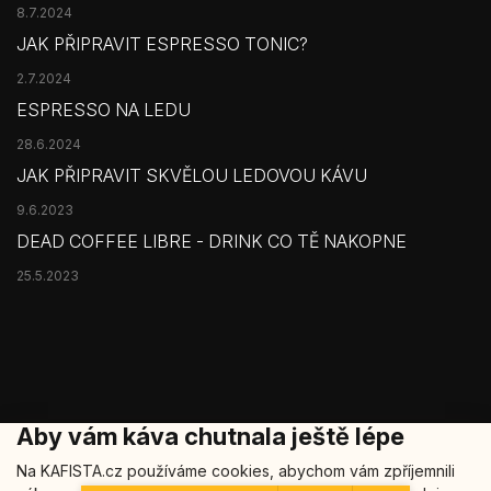
8.7.2024
JAK PŘIPRAVIT ESPRESSO TONIC?
2.7.2024
ESPRESSO NA LEDU
28.6.2024
JAK PŘIPRAVIT SKVĚLOU LEDOVOU KÁVU
9.6.2023
DEAD COFFEE LIBRE - DRINK CO TĚ NAKOPNE
25.5.2023
Aby vám káva chutnala ještě lépe
Na KAFISTA.cz používáme cookies, abychom vám zpříjemnili