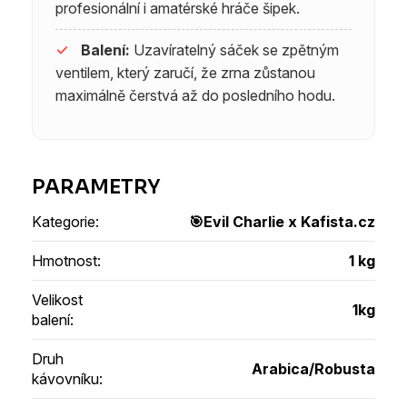
profesionální i amatérské hráče šipek.
✓
Balení:
Uzavíratelný sáček se zpětným
ventilem, který zaručí, že zrna zůstanou
maximálně čerstvá až do posledního hodu.
Kategorie
:
🎯Evil Charlie x Kafista.cz
Hmotnost
:
1 kg
Velikost
1kg
balení
:
Druh
Arabica/Robusta
kávovníku
: