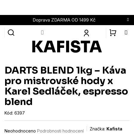
Přejít
na
obsah
Doprava ZDARMA OD 1499 Kč
NÁKUPN
KOŠÍK
DARTS BLEND 1kg – Káva
pro mistrovské hody x
Karel Sedláček, espresso
blend
Kód:
6397
Průměrné
Značka:
Kafista
Neohodnoceno
Podrobnosti hodnocení
hodnocení