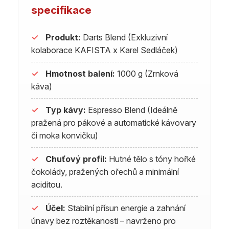
specifikace
✓
Produkt:
Darts Blend (Exkluzivní
kolaborace KAFISTA x Karel Sedláček)
✓
Hmotnost balení:
1000 g (Zrnková
káva)
✓
Typ kávy:
Espresso Blend (Ideálně
pražená pro pákové a automatické kávovary
či moka konvičku)
✓
Chuťový profil:
Hutné tělo s tóny hořké
čokolády, pražených ořechů a minimální
aciditou.
✓
Účel:
Stabilní přísun energie a zahnání
únavy bez roztěkanosti – navrženo pro