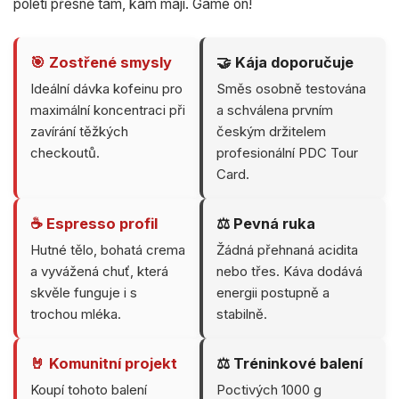
poletí přesně tam, kam mají. Game on!
🎯 Zostřené smysly
🤝 Kája doporučuje
Ideální dávka kofeinu pro
Směs osobně testována
maximální koncentraci při
a schválena prvním
zavírání těžkých
českým držitelem
checkoutů.
profesionální PDC Tour
Card.
☕ Espresso profil
⚖️ Pevná ruka
Hutné tělo, bohatá crema
Žádná přehnaná acidita
a vyvážená chuť, která
nebo třes. Káva dodává
skvěle funguje i s
energii postupně a
trochou mléka.
stabilně.
🤘 Komunitní projekt
⚖️ Tréninkové balení
Koupí tohoto balení
Poctivých 1000 g