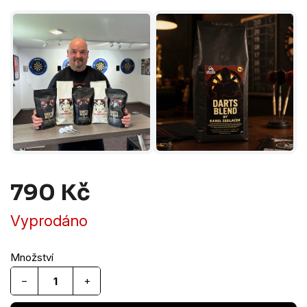
790 Kč
Měrná
Vyprodáno
cena:
−
+