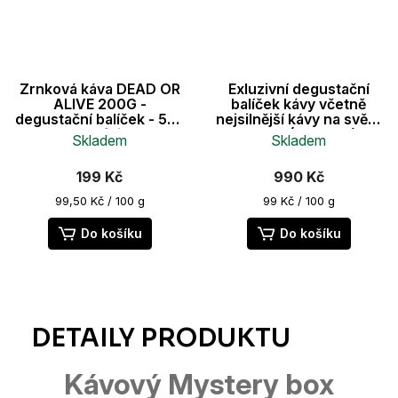
Zrnková káva DEAD OR
Exluzivní degustační
ALIVE 200G -
balíček kávy včetně
degustační balíček - 534
nejsilnější kávy na světě
mg kofeinu
1000g (5x 200g)
Skladem
Skladem
Průměrné
199 Kč
990 Kč
hodnocení
produktu
Měrná
Měrná
99,50 Kč / 100 g
99 Kč / 100 g
je
cena:
cena:
5,0
Do košíku
Do košíku
z
5
hvězdiček.
Kávový Mystery box