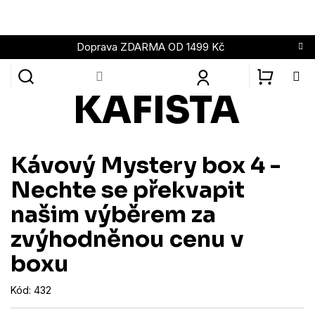
Přejít
na
obsah
Doprava ZDARMA OD 1499 Kč
NÁKUPN
KOŠÍK
Kávový Mystery box 4 -
Nechte se překvapit
našim výběrem za
zvýhodněnou cenu v
boxu
Kód:
432