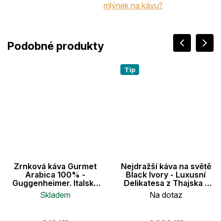
mlýnek na kávu?
Tip
Zrnková káva Gurmet
Nejdražší káva na světě
Arabica 100% -
Black Ivory - Luxusní
Guggenheimer. Italská
Delikatesa z Thajska -
pomalu pražená káva.
35g
Skladem
Na dotaz
Krémová chůť perfektní
na espresso. 500g
Průměrné
hodnocení