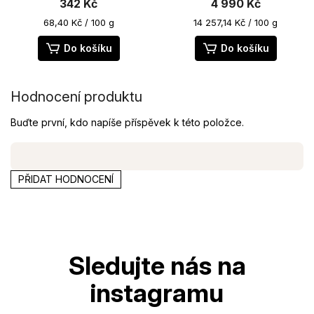
342 Kč
4 990 Kč
produktu
je
Měrná
Měrná
68,40 Kč / 100 g
14 257,14 Kč / 100 g
cena:
cena:
5,0
z
Do košíku
Do košíku
5
hvězdiček.
Hodnocení produktu
Buďte první, kdo napíše příspěvek k této položce.
PŘIDAT HODNOCENÍ
Z
á
p
a
t
í