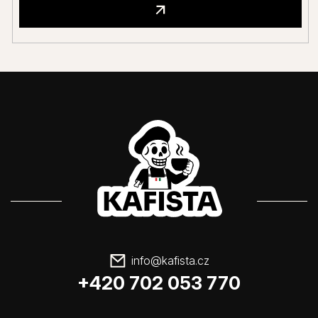
info
@
kafista.cz
+420 702 053 770