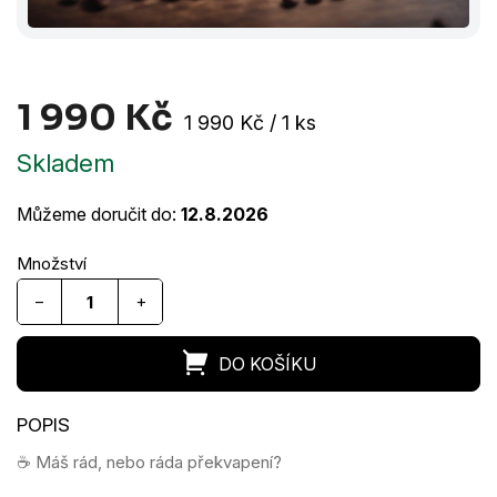
1 990 Kč
Měrná
1 990 Kč / 1 ks
cena:
Skladem
Můžeme doručit do:
12.8.2026
−
+
☕️ Máš rád, nebo ráda překvapení?