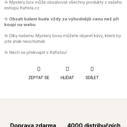
☕️ Mystery box může obsahovat všechny produkty z našeho
eshopu Kafista.cz
☕️
Obsah balení bude vždy za výhodnější cenu než při
koupi na webu
☕️ Díky našemu Mystery boxu můžete objevit kávy, které by
jste jinak neochutnali
☕️ Nech se překvapit s Kafistou!
ZEPTAT SE
HLÍDAT
SDÍLET
Doprava zdarma
4000 distribučních