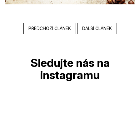
PŘEDCHOZÍ ČLÁNEK
DALŠÍ ČLÁNEK
Z
á
p
a
t
í