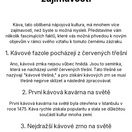
Káva, tato oblíbená nápojová kultura, má mnohem více
zajímavostí, než byste si možná mysleli. Představíme vám
několik fascinujících faktů, které vás možná přivedou k novým
objevům v rámci svého vztahu k tomuto černému zázraku.
1. Kávové fazole pocházejí z červených třešní
Ano, kávová zrnka nejsou vůbec hnědá. Jsou to semínka,
která se nacházejí uvnitř červených třešní. Tato třešně se
nazývají "kávové třešně," a pro získání kávových zrn se musí
třešně nejprve sklízet a následně zpracovávat.
2. První kávová kavárna na světě
První kávová kavárna na světě byla otevřena v Istanbulu v
roce 1475. Káva rychle získala popularitu a stala se důležitou
součástí kultur mnoha zemí.
3. Nejdražší kávové zrno na světě