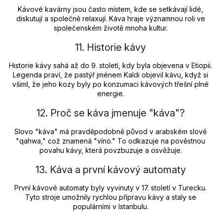
Kávové kavárny jsou často místem, kde se setkávají lidé,
diskutují a společně relaxují. Káva hraje významnou roli ve
společenském životě mnoha kultur.
11. Historie kávy
Historie kávy sahá až do 9. století, kdy byla objevena v Etiopii.
Legenda praví, že pastýř jménem Kaldi objevil kávu, když si
všiml, že jeho kozy byly po konzumaci kávových třešní plné
energie.
12. Proč se káva jmenuje "káva"?
Slovo "káva" má pravděpodobně původ v arabském slově
"qahwa," což znamená "víno." To odkazuje na pověstnou
povahu kávy, která povzbuzuje a osvěžuje.
13. Káva a první kávový automaty
První kávové automaty byly vyvinuty v 17. století v Turecku.
Tyto stroje umožnily rychlou přípravu kávy a staly se
populárními v Istanbulu.