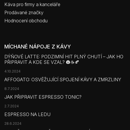
Káva pro firmy a kanceláře
Prodávané značky
Hodnocení obchodu
MÍCHANÉ NÁPOJE Z KÁVY
DÝŇOVÉ LATTE: PODZIMNÍ HIT PLNÝ CHUTÍ – JAK HO
PŘIPRAVIT A KDE SE VZAL? 🎃☕🍂
4.10.2024
AFFOGATO: OSVĚŽUJÍCÍ SPOJENÍ KÁVY A ZMRZLINY
8.7.2024
JAK PŘIPRAVIT ESPRESSO TONIC?
2.7.2024
ESPRESSO NA LEDU
28.6.2024