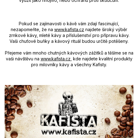
využit jako hnojivo, nebo ochranu proti skůdcům.
Pokud se zajímavosti o kávě vám zdají fascinující,
nezapomeňte, že na
www.kafista.cz
najdete široký výběr
zrnkové kávy, mleté kávy a příslušenství pro přípravu kávy.
Vaši chuťové buňky a kávový rituál budou určitě potěšeny.
Přejeme vám mnoho chutných kávových zážitků a těšíme se na
vaši návštěvu na
www.kafista.cz
, kde najdete kvalitní produkty
pro milovníky kávy a všechny Kafisty.