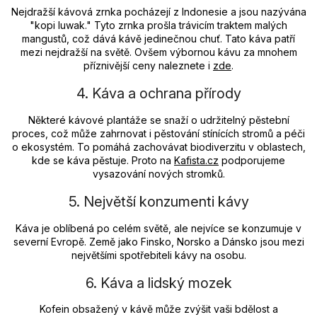
Nejdražší kávová zrnka pocházejí z Indonesie a jsou nazývána
"kopi luwak." Tyto zrnka prošla trávicím traktem malých
mangustů, což dává kávě jedinečnou chuť. Tato káva patří
mezi nejdražší na světě. Ovšem výbornou kávu za mnohem
příznivější ceny naleznete i
zde
.
4. Káva a ochrana přírody
Některé kávové plantáže se snaží o udržitelný pěstební
proces, což může zahrnovat i pěstování stínících stromů a péči
o ekosystém. To pomáhá zachovávat biodiverzitu v oblastech,
kde se káva pěstuje. Proto na
Kafista.cz
podporujeme
vysazování nových stromků.
5. Největší konzumenti kávy
Káva je oblíbená po celém světě, ale nejvíce se konzumuje v
severní Evropě. Země jako Finsko, Norsko a Dánsko jsou mezi
největšími spotřebiteli kávy na osobu.
6. Káva a lidský mozek
Kofein obsažený v kávě může zvýšit vaši bdělost a