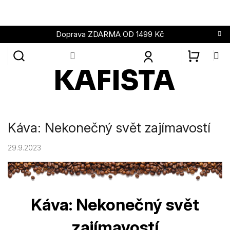
Přejít
na
obsah
Doprava ZDARMA OD 1499 Kč
NÁKUPN
KOŠÍK
Káva: Nekonečný svět zajímavostí
29.9.2023
Káva: Nekonečný svět
zajímavostí