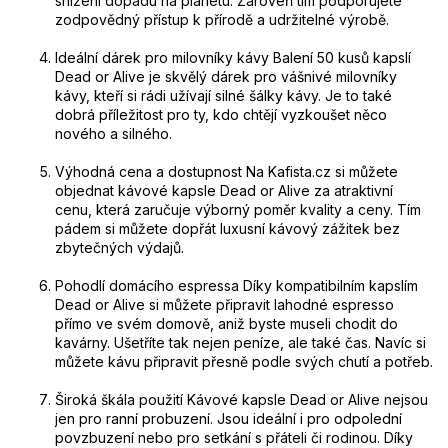
snížení dopadu na planetu. Zároveň tím podporujete
zodpovědný přístup k přírodě a udržitelné výrobě.
Ideální dárek pro milovníky kávy Balení 50 kusů kapslí
Dead or Alive je skvělý dárek pro vášnivé milovníky
kávy, kteří si rádi užívají silné šálky kávy. Je to také
dobrá příležitost pro ty, kdo chtějí vyzkoušet něco
nového a silného.
Výhodná cena a dostupnost Na Kafista.cz si můžete
objednat kávové kapsle Dead or Alive za atraktivní
cenu, která zaručuje výborný poměr kvality a ceny. Tím
pádem si můžete dopřát luxusní kávový zážitek bez
zbytečných výdajů.
Pohodlí domácího espressa Díky kompatibilním kapslím
Dead or Alive si můžete připravit lahodné espresso
přímo ve svém domově, aniž byste museli chodit do
kavárny. Ušetříte tak nejen peníze, ale také čas. Navíc si
můžete kávu připravit přesně podle svých chutí a potřeb.
Široká škála použití Kávové kapsle Dead or Alive nejsou
jen pro ranní probuzení. Jsou ideální i pro odpolední
povzbuzení nebo pro setkání s přáteli či rodinou. Díky