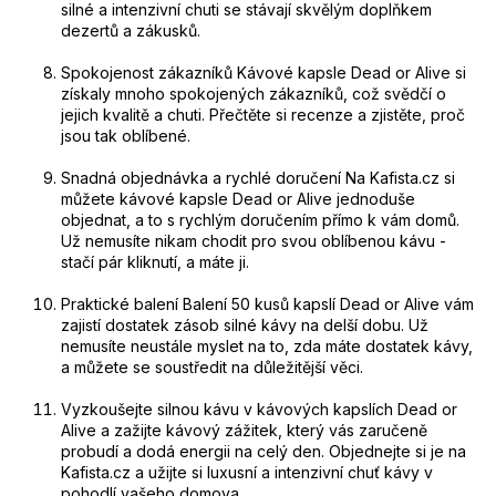
silné a intenzivní chuti se stávají skvělým doplňkem
dezertů a zákusků.
Spokojenost zákazníků Kávové kapsle Dead or Alive si
získaly mnoho spokojených zákazníků, což svědčí o
jejich kvalitě a chuti. Přečtěte si recenze a zjistěte, proč
jsou tak oblíbené.
Snadná objednávka a rychlé doručení Na Kafista.cz si
můžete kávové kapsle Dead or Alive jednoduše
objednat, a to s rychlým doručením přímo k vám domů.
Už nemusíte nikam chodit pro svou oblíbenou kávu -
stačí pár kliknutí, a máte ji.
Praktické balení Balení 50 kusů kapslí Dead or Alive vám
zajistí dostatek zásob silné kávy na delší dobu. Už
nemusíte neustále myslet na to, zda máte dostatek kávy,
a můžete se soustředit na důležitější věci.
Vyzkoušejte silnou kávu v kávových kapslích Dead or
Alive a zažijte kávový zážitek, který vás zaručeně
probudí a dodá energii na celý den. Objednejte si je na
Kafista.cz a užijte si luxusní a intenzivní chuť kávy v
pohodlí vašeho domova.