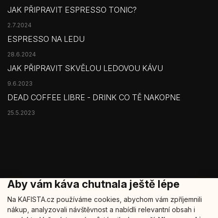
JAK PŘIPRAVIT ESPRESSO TONIC?
2.7.2024
ESPRESSO NA LEDU
28.6.2024
JAK PŘIPRAVIT SKVĚLOU LEDOVOU KÁVU
9.6.2023
DEAD COFFEE LIBRE - DRINK CO TĚ NAKOPNE
25.5.2023
Aby vám káva chutnala ještě lépe
Na KAFISTA.cz používáme cookies, abychom vám zpříjemnili
nákup, analyzovali návštěvnost a nabídli relevantní obsah i
Copyright 2026
Kafista
. Všechna práva vyhrazena.