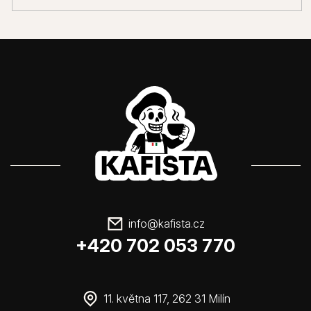
info
@
kafista.cz
+420 702 053 770
11. května 117, 262 31 Milín