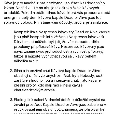
Káva je pro mnohé z nás nezbytnou součástí každodenního
života. Není divu, že na trhu je tak široká škála kávových
produktů. Pokud hledáte silnou kávu, která vás probudí a dodá
energii na celý den, kávové kapsle Dead or Alive jsou tou
správnou volbou. Přinášíme vám důvody, proč si je zamilujete.
Kompatibilita s Nespresso kávovary Dead or Alive kapsle
jsou plně kompatibilní s většinou Nespresso kávovarů.
Díky tomu si můžete být jisti, že vám nebudou dělat
problémy při přípravě kávy. Nespresso kávovary jsou
navíc známé svou jednoduchostí a rychlostí přípravy,
takže si můžete vychutnat svou šálu kávy během
několika minut.
Silná a intenzivní chuť Kávové kapsle Dead or Alive
obsahují směs vybraných zrn Arabiky a Robusty, což
zajišťuje silnou, plnou a intenzivní chuť. Tato káva je
ideální pro ty, kdo mají rádi silnější kávu s
charakteristickým aroma.
Ekologické balení V dnešní době je důležité myslet na
životní prostředí. Kapsle Dead or Alive jsou zabalené v
recyklovatelném obalu, což znamená, že přispívají ke