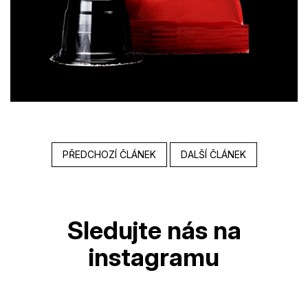
PŘEDCHOZÍ ČLÁNEK
DALŠÍ ČLÁNEK
Z
á
p
a
t
í