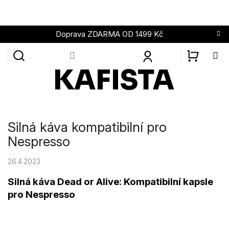
Přejít
na
obsah
Doprava ZDARMA OD 1499 Kč
NÁKUPN
KOŠÍK
Silná káva kompatibilní pro
Nespresso
26.4.2023
Silná káva Dead or Alive: Kompatibilní kapsle
pro Nespresso