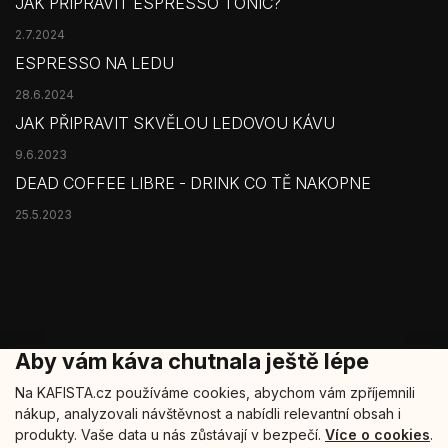
JAK PŘIPRAVIT ESPRESSO TONIC?
2.7.2024
ESPRESSO NA LEDU
28.6.2024
JAK PŘIPRAVIT SKVĚLOU LEDOVOU KÁVU
9.6.2023
DEAD COFFEE LIBRE - DRINK CO TĚ NAKOPNE
25.5.2023
Aby vám káva chutnala ještě lépe
Na KAFISTA.cz používáme cookies, abychom vám zpříjemnili
nákup, analyzovali návštěvnost a nabídli relevantní obsah i
Copyright 2026
Kafista
. Všechna práva vyhrazena.
produkty. Vaše data u nás zůstávají v bezpečí.
Více o cookies
.