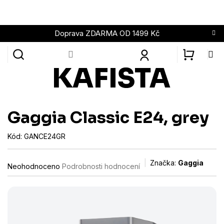
Přejít
na
obsah
Doprava ZDARMA OD 1499 Kč
NÁKUPN
KOŠÍK
Gaggia Classic E24, grey
Kód:
GANCE24GR
Průměrné
Značka:
Gaggia
Neohodnoceno
Podrobnosti hodnocení
hodnocení
produktu
je
0,0
z
5