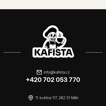
info
@
kafista.cz
+420 702 053 770
11. května 117, 262 31 Milín