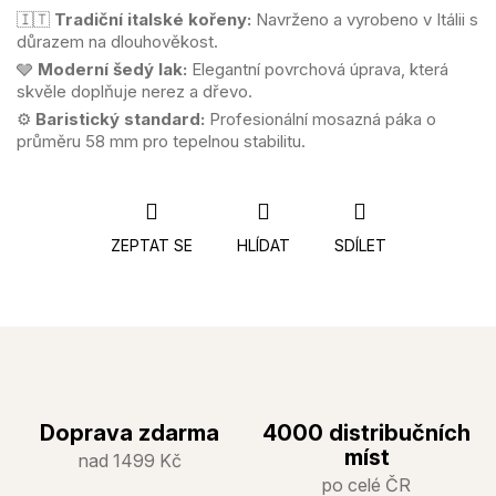
🇮🇹
Tradiční italské kořeny:
Navrženo a vyrobeno v Itálii s
důrazem na dlouhověkost.
🩶
Moderní šedý lak:
Elegantní povrchová úprava, která
skvěle doplňuje nerez a dřevo.
⚙️
Baristický standard:
Profesionální mosazná páka o
průměru 58 mm pro tepelnou stabilitu.
ZEPTAT SE
HLÍDAT
SDÍLET
Doprava zdarma
4000 distribučních
míst
nad 1499 Kč
po celé ČR