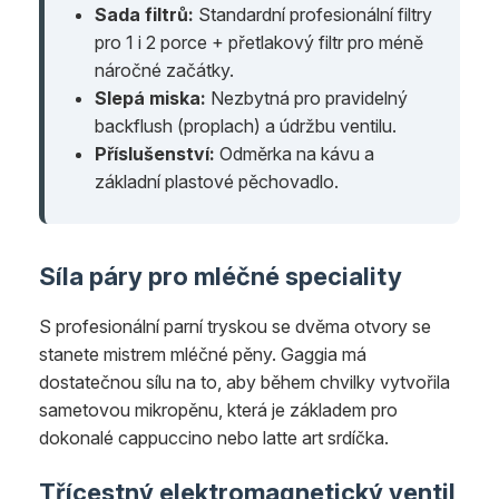
Sada filtrů:
Standardní profesionální filtry
pro 1 i 2 porce + přetlakový filtr pro méně
náročné začátky.
Slepá miska:
Nezbytná pro pravidelný
backflush (proplach) a údržbu ventilu.
Příslušenství:
Odměrka na kávu a
základní plastové pěchovadlo.
Síla páry pro mléčné speciality
S profesionální parní tryskou se dvěma otvory se
stanete mistrem mléčné pěny. Gaggia má
dostatečnou sílu na to, aby během chvilky vytvořila
sametovou mikropěnu, která je základem pro
dokonalé cappuccino nebo latte art srdíčka.
Třícestný elektromagnetický ventil