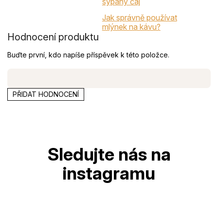
sypaný čaj
Jak správně používat
mlýnek na kávu?
Hodnocení produktu
Buďte první, kdo napíše příspěvek k této položce.
PŘIDAT HODNOCENÍ
Z
á
p
a
t
í