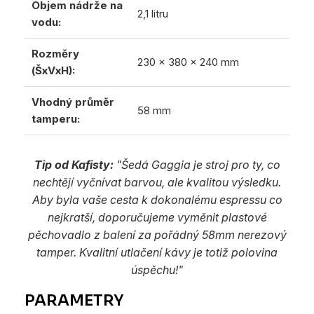
Objem nádrže na
2,1 litru
vodu:
Rozměry
230 x 380 x 240 mm
(ŠxVxH):
Vhodný průměr
58 mm
tamperu:
Tip od Kafisty:
"Šedá Gaggia je stroj pro ty, co
nechtějí vyčnívat barvou, ale kvalitou výsledku.
Aby byla vaše cesta k dokonalému espressu co
nejkratší, doporučujeme vyměnit plastové
pěchovadlo z balení za pořádný 58mm nerezový
tamper. Kvalitní utlačení kávy je totiž polovina
úspěchu!"