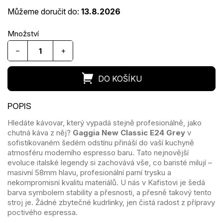
Můžeme doručit do:
13.8.2026
−
+
Hledáte kávovar, který vypadá stejně profesionálně, jako
chutná káva z něj?
Gaggia New Classic E24 Grey
v
sofistikovaném šedém odstínu přináší do vaší kuchyně
atmosféru moderního espresso baru. Tato nejnovější
evoluce italské legendy si zachovává vše, co baristé milují –
masivní 58mm hlavu, profesionální parní trysku a
nekompromisní kvalitu materiálů. U nás v Kafistovi je šedá
barva symbolem stability a přesnosti, a přesně takový tento
stroj je. Žádné zbytečné kudrlinky, jen čistá radost z přípravy
poctivého espressa.